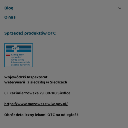
polecany składnik w żywieniu młodych pupili.
Blog
Świeży olej z łososia
- bogactwo kwasów
O nas
tłuszczowych Omega 3 EPA i DHA, cennych dla
sierści i skóry Twojego kota.
Sprzedaż produktów OTC
Algi morskie
– cenne źródło witamin, minerałów
oraz substancji odżywczych, w tym
wartościowych kwasów Omega-6 oraz B-
karotenu.
L- karnityna
- ma za zadanie wspieranie procesu
Wojewódzki Inspektorat
przemiany materii. Jest doskonała dla kotów,
Weterynarii z siedzibą w Siedlcach
pomaga przekształcać tłuszcze w energię,
dlatego jest tak ważna dla młodych,
ul. Kazimierzowska 29, 08-110 Siedlce
energicznych czworonogów, a także tych, które
https://www.mazowsze.wiw.gov.pl/
przejawiają tendencję do tycia.
Obrót detaliczny lekami OTC na odległość