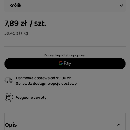
Królik
7,89 zł
/
szt.
39,45 zł / kg
Możesz kupić także poprzez:
Darmowa dostawa
od
99,00 zł
Sprawdź dostępne opcje dostawy
Wygodne zwroty
Opis