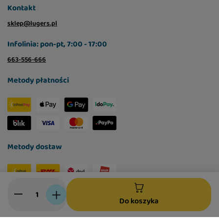
SKŁAD:
Kontakt
królik 40% (w tym ok. 55% mięsa z mięśni, ok.
sklep@lugers.pl
45%
Infolinia: pon-pt, 7:00 - 17:00
podroby),
663-556-666
cielęcina 30% (w tym ok. 47% mięsa z mięśni i
Metody płatności
serc,
ok. 27%, wątróbka, ok. 26% płuca),
bulion z królika i cielęciny 28,4%,
minerały 1%,
Metody dostaw
olej z łososia 0,5%,
spirulina 0,1%.
Social media
Do koszyka