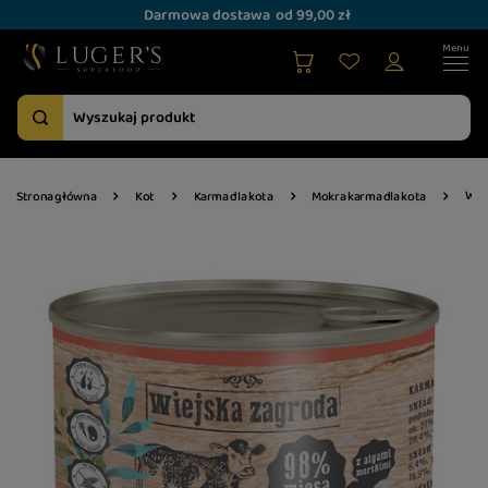
Darmowa dostawa
od 99,00 zł
Wiej
Strona główna
Kot
Karma dla kota
Mokra karma dla kota