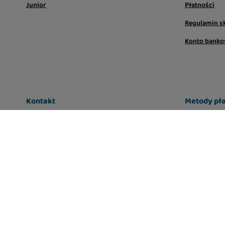
Junior
Płatności
Regulamin s
Konto bank
Kontakt
Metody pła
sklep@lugers.pl
Infolinia: pon-pt, 7:00 - 17:00
663-556-666
W sklepie prezentujemy ceny brutto (z VAT).
Stawki VAT dla konsumentów z kr