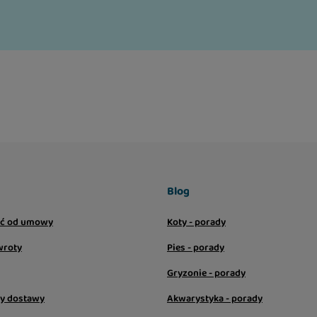
Blog
ić od umowy
Koty - porady
wroty
Pies - porady
Gryzonie - porady
sy dostawy
Akwarystyka - porady