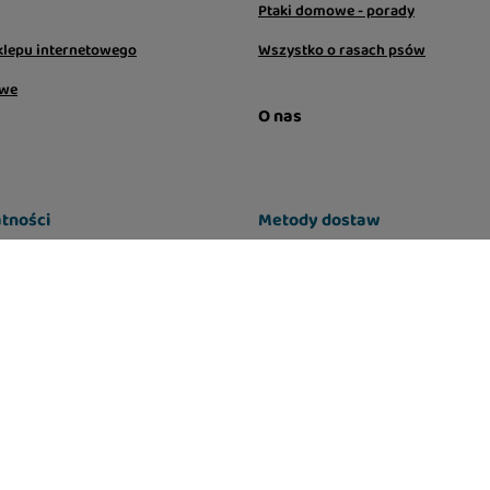
Ptaki domowe - porady
klepu internetowego
Wszystko o rasach psów
owe
O nas
tności
Metody dostaw
aju:
Polska
.