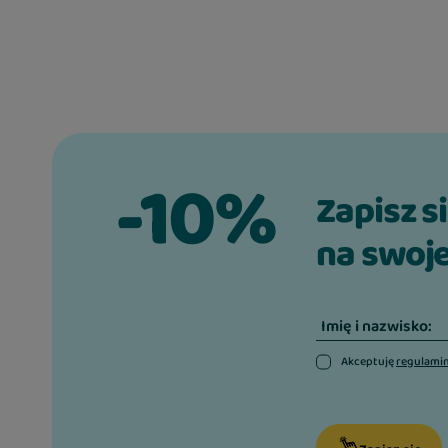
fosfor 0,3%
sód 0,3%
-10%
Zapisz s
na swoje
Imię i nazwisko:
Akceptuję
regulami