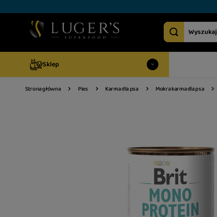
Sklep
Strona główna
Pies
Karma dla psa
Mokra karma dla psa