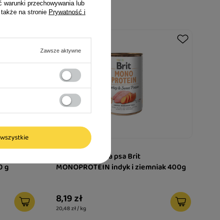
ć warunki przechowywania lub
 także na stronie
Prywatność i
Zawsze aktywne
wszystkie
 & Ryż -
Karma mokra dla psa Brit
0 g
MONOPROTEIN indyk i ziemniak 400g
8,19 zł
20,48 zł / kg