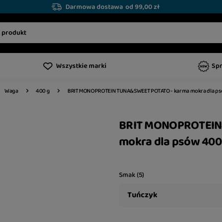
Darmowa dostawa
od 99,00 zł
Wszystkie marki
Sp
BRIT MONOPROTEIN TUNA&SWEET POTATO - karma mokra dla ps
Waga
400 g
BRIT MONOPROTEIN
mokra dla psów 400
Smak (5)
Tuńczyk