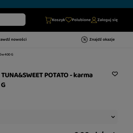
Koszyk
Polubione
Zaloguj się
rawdź nowości
Znajdź okazje
ów 400 G
 TUNA&SWEET POTATO - karma
 G