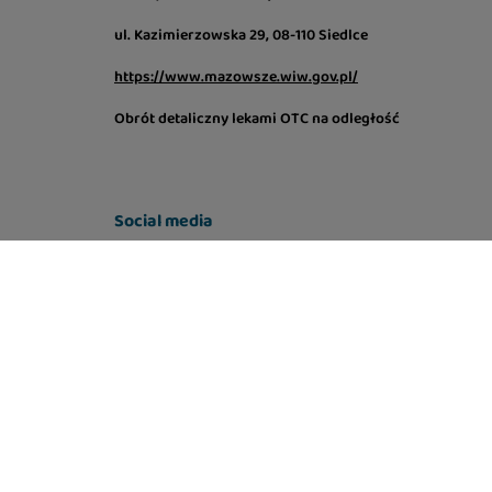
ul. Kazimierzowska 29, 08-110 Siedlce
https://www.mazowsze.wiw.gov.pl/
Obrót detaliczny lekami OTC na odległość
Social media