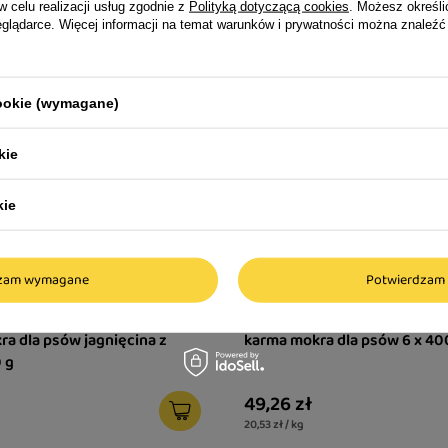
w celu realizacji usług zgodnie z
Polityką dotyczącą cookies
. Możesz określi
eglądarce. Więcej informacji na temat warunków i prywatności można znaleźć
cookie (wymagane)
kie
kie
dzam wymagane
Potwierdzam 
O PROTEIN LAMB&RICE
Brit MONOPROTEIN Wołowina
a dla psów jagnięcina z
karma mokra dla psów 6 x 40
 g
49,26 zł
20,53 zł / kg