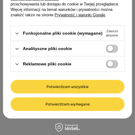
Podkładka pod mis
spacerze? Wystarczy ją przepłukać lub przetrzeć
przechowywania lub dostępu do cookie w Twojej przeglądarce.
antypoślizgowa 
Więcej informacji na temat warunków i prywatności można
wilgotną szmatką by usunąć wszelkie
40 cm
znaleźć także na stronie
Prywatność i warunki Google
.
zabrudzenia. Kolory nie blakną, dzięki czemu jest
19,99 zł
to obroża, która posłuży wiele lat.
Zawsze
Funkcjonalne pliki cookie (wymagane)
aktywne
Analityczne pliki cookie
Reklamowe pliki cookie
Dolina Noteci obroża półzaciskowa 30L
Potwierdzam wszystkie
15,67 zł
Potwierdzam wymagane