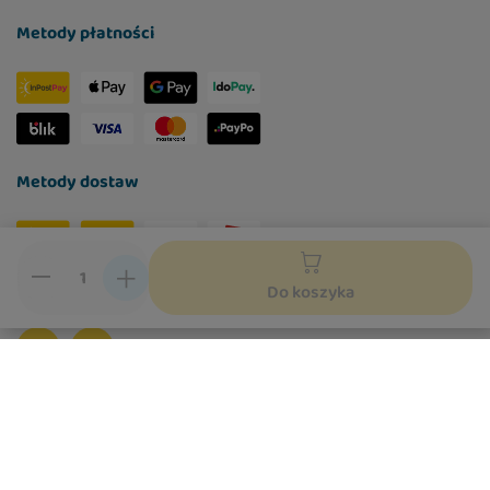
Metody płatności
Metody dostaw
Social media
Do koszyka
W sklepie prezentujemy ceny brutto (z VAT).
Stawki VAT dla konsumentów z kraju:
Polska
.