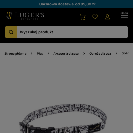
Darmowa dostawa
od 99,00 zł
Dolina 
Strona główna
Pies
Akcesoria dla psa
Obroże dla psa