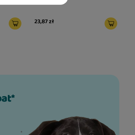
XL
23,87 zł
bat*