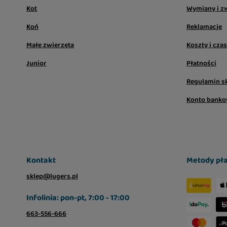
Kot
Wymiany i z
Koń
Reklamacje
Małe zwierzęta
Koszty i cza
Junior
Płatności
Regulamin s
Konto bank
Kontakt
Metody pła
sklep@lugers.pl
Infolinia: pon-pt, 7:00 - 17:00
663-556-666