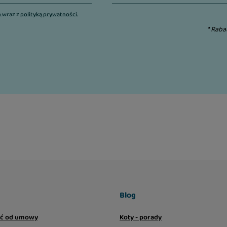
n
wraz z
polityką prywatności.
* Raba
Blog
ić od umowy
Koty - porady