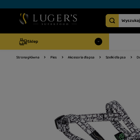
Sklep
Do
Strona główna
Pies
Akcesoria dla psa
Szelki dla psa