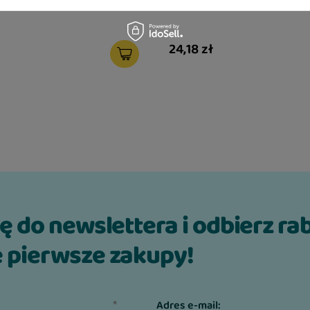
a M 25 mm x 41-46 cm
Soft Shell 20M
24,18 zł
ię do newslettera i odbierz ra
 pierwsze zakupy!
Adres e-mail: