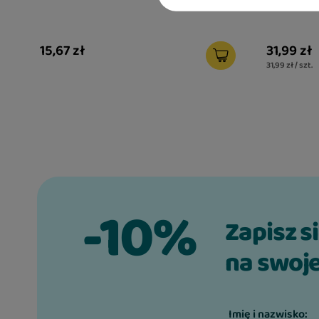
podszywan
15,67 zł
31,99 zł
31,99 zł / szt.
-10%
Zapisz s
na swoje
Imię i nazwisko: