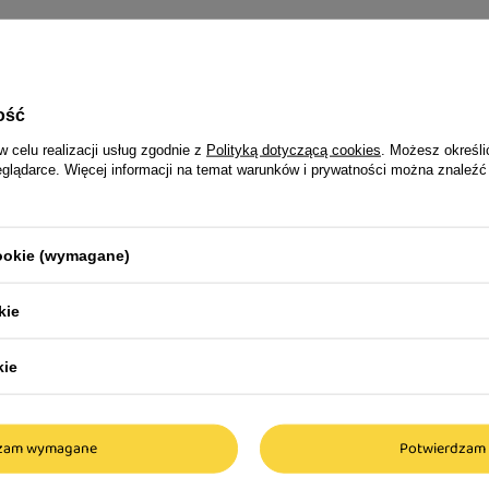
jego czworonoga
ość
w celu realizacji usług zgodnie z
Polityką dotyczącą cookies
. Możesz określi
eglądarce. Więcej informacji na temat warunków i prywatności można znaleźć
ki dla psa wybrać?
cookie (wymagane)
dla psa nie jest prostym
kie
tego trzeba się do niego
 Sprawdź, co musisz
kie
wagę podczas zakupu!
dzam wymagane
Potwierdzam 
eci Obroża klamra
Obroża półzaciskowa z pods