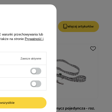
Więcej artykułów
ć warunki przechowywania lub
 także na stronie
Prywatność i
Zawsze aktywne
wszystkie
zyciem
Dolina Noteci smycz pojedyncza - roz.