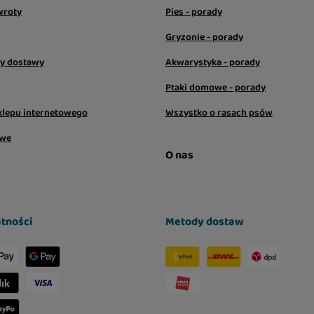
wroty
Pies - porady
Gryzonie - porady
sy dostawy
Akwarystyka - porady
Ptaki domowe - porady
klepu internetowego
Wszystko o rasach psów
owe
O nas
tności
Metody dostaw