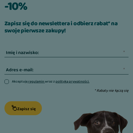
-10%
Zapisz się do newslettera i odbierz rabat* na
swoje pierwsze zakupy!
Imię i nazwisko:
Adres e-mail:
Akceptuję
regulamin
wraz z
polityką prywatności.
* Rabaty nie łączą się
Zapisz się