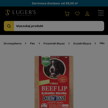
Darmowa dostawa
od 99,00 zł
Milord
Strona główna
Pies
Przysmaki dla psa
Gryzaki dla psa