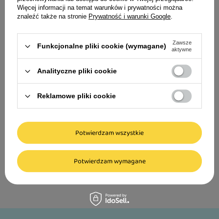
wołowych polskiego pochodzenia.
Więcej informacji na temat warunków i prywatności można
Produkowane w Polsce pod nadzorem inspekcji
znaleźć także na stronie
Prywatność i warunki Google
.
27,99 zł
weterynaryjnej - MILORD WNI 24168303.
Przysmaki suszone są ciepłym powietrzem w
399,86 zł / kg
Zawsze
Funkcjonalne pliki cookie (wymagane)
aktywne
niskich temperaturach.
Proces suszenia zapewnia całkowite
Analityczne pliki cookie
bezpieczeństwo epidemiologiczne, bez
konieczności użycia środków chemicznych i
Reklamowe pliki cookie
Milord Przysmak dla psa wieprzowina w
konserwujących.
kawałkach 150 g
Gryzaki nie zawierają: gliceryny, konserwantów,
wzmacniaczy smaku i aromatu, wypełniaczy.
Potwierdzam wszystkie
35,99 zł
SKŁAD - 100% ŚLINIANKI WOŁOWE
239,93 zł / kg
Potwierdzam wymagane