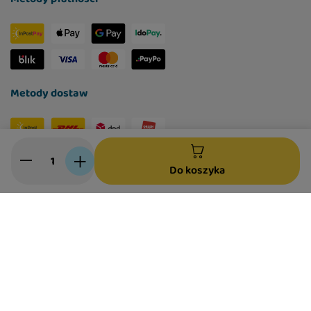
Metody dostaw
Social media
Do koszyka
W sklepie prezentujemy ceny brutto (z VAT).
Stawki VAT dla konsumentów z kraju:
Polska
.