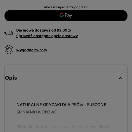
Możesz kupić także poprzez:
Darmowa dostawa
od
99,00 zł
Sprawdź dostępne opcje dostawy
Wygodne zwroty
Opis
NATURALNE GRYZAKI DLA PSÓW - SUSZONE
ŚLINIANKI WOŁOWE
Ślinianki wołowe to gryzak dla każdej wielkości