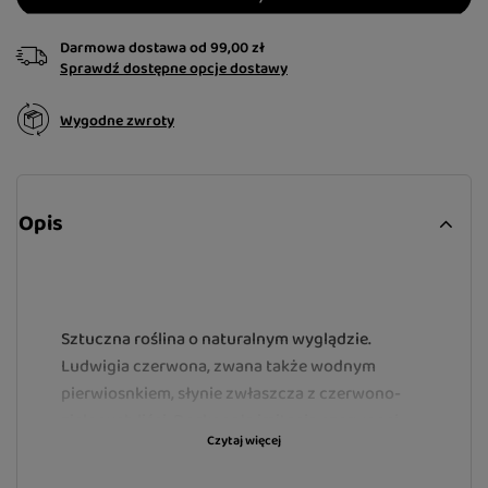
Darmowa dostawa
od
99,00 zł
Sprawdź dostępne opcje dostawy
Wygodne zwroty
Opis
Sztuczna roślina o naturalnym wyglądzie.
Ludwigia czerwona, zwana także wodnym
pierwiosnkiem, słynie zwłaszcza z czerwono-
zielonych liści. Doskonała imitacja czerwonej
Czytaj więcej
rośliny wodnej z gatunku ludwigia (wodny
pierwiosnek). Zapewnia rybom kryjówkę i