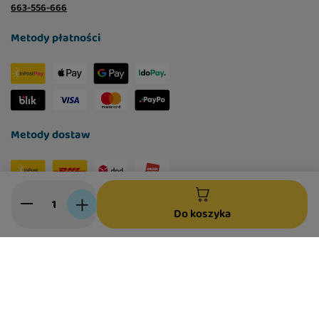
663-556-666
Metody płatności
Metody dostaw
Social media
Do koszyka
W sklepie prezentujemy ceny brutto (z VAT).
Stawki VAT dla konsumentów z kraju:
Polska
.