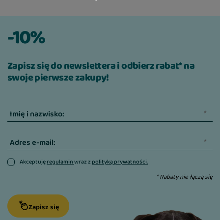
lub z tyłu akwarium, w zależności od potrzeb.
Rozmiar duży często sięga nawet tafli wody. To
-10%
wszystko sprawia, że Tetra DecoArt Plantastics
Red Ludwigia to wyjątkowa sztuczna roślina
akwariowa o rozległych zastosowaniach, do
Zapisz się do newslettera i odbierz rabat* na
każdego typu akwarium.
swoje pierwsze zakupy!
Imię i nazwisko:
Adres e-mail:
Akceptuję
regulamin
wraz z
polityką prywatności.
* Rabaty nie łączą się
Zapisz się