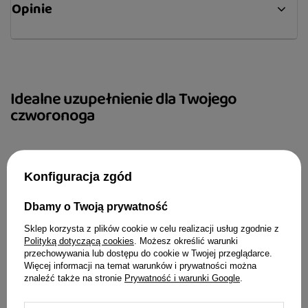
Opinie
Grupa docelowa:
Pies
Funkcje:
Kontrola, spacer, ozdoba, tresura, bezpieczeństwo,
Idealne uzupełnienie dla Twojego
transport
czworonoga
Opis:
Prosta klasyczna elegancja, niewymuszona
dekoracyjność i tradycyjny design to cechy tej
Konfiguracja zgód
ozdobnej, zgrabnej obroży wykonanej ze skóry
Smycz Chaba 
naturalnej, którą doceni każdy właściciel
Dbamy o Twoją prywatność
czworonoga stawiający na bezpretensjonalność.
Sklep korzysta z plików cookie w celu realizacji usług zgodnie z
Trwałość materiałów – skóry i chromowanych
21,99 zł
Polityką dotyczącą cookies
. Możesz określić warunki
wykończeń – oraz świetna jakość wykonania są
przechowywania lub dostępu do cookie w Twojej przeglądarce.
gwarancją, że obroża posłuży psiakowi przez wiele
Więcej informacji na temat warunków i prywatności można
znaleźć także na stronie
Prywatność i warunki Google
.
lat bez względu na jego gabaryty. Idealna obroża
musi dobrze przylegać, ale i nie zaciskać się zbyt