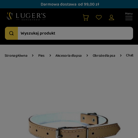
Darmowa dostawa
od 99,00 zł
Chaba N
Strona główna
Pies
Akcesoria dla psa
Obroże dla psa