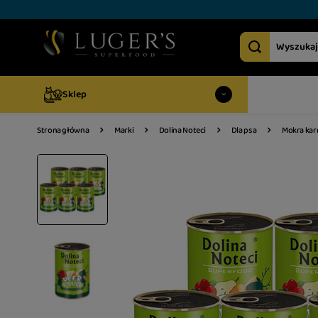
Sklep
Mokra karm
Strona główna
Marki
Dolina Noteci
Dla psa