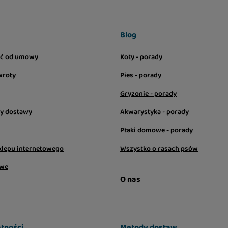
n chondroityny –
Blog
ić od umowy
Koty - porady
Mojve – sprzyjające
wroty
Pies - porady
go i regulujące
Gryzonie - porady
sy dostawy
Akwarystyka - porady
Ptaki domowe - porady
pszaczy smaku,
klepu internetowego
Wszystko o rasach psów
owe
O nas
tności
Metody dostaw