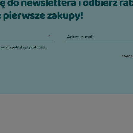
ię do newslettera i odbierz ra
owcach,
 pierwsze zakupy!
 stopniu, niezbędnym
ogicznego i trwałości,
Adres e-mail:
n
wraz z
polityką prywatności.
yswajalnej postaci,
* Raba
onalne:
nooligosacharydy i β-
zyswajalnych składników