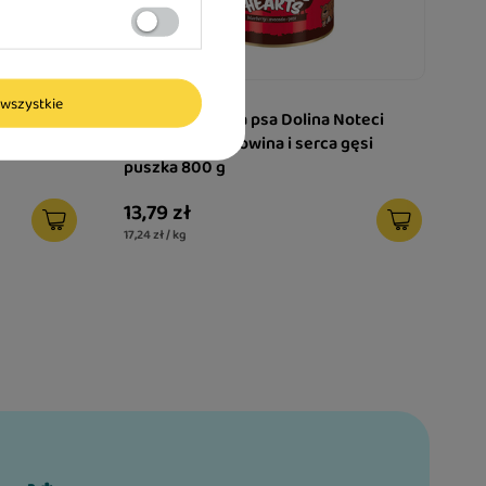
wszystkie
oteci
Mokra karma dla psa Dolina Noteci
ka puszka
Superfood wołowina i serca gęsi
puszka 800 g
13,79 zł
17,24 zł / kg