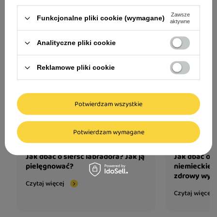
Zawsze
Funkcjonalne pliki cookie (wymagane)
aktywne
Analityczne pliki cookie
Reklamowe pliki cookie
Potwierdzam wszystkie
Potwierdzam wymagane
Jak dbać o sierść labradora? Jak ją
Jak dbać o 
pielęgnować?
niemieckieg
zdrowy wyg
Czytaj więcej
Czytaj więcej