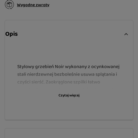
Wygodne zwroty
Opis
Stylowy grzebień Noir wykonany z ocynkowanej
stali nierdzewnej bezboleśnie usuwa splątania i
czyści sierść. Zaokrąglone szpilki łatwo
przechodzą przez okrywę, zmniejszając ryzyko
Czytaj więcej
podrażnienia skóry. Ergonomiczny uchwyt
wykonany jest z wytrzymałego tworzywa ABS
zwiększając komfort właściciela. Szczotka
nadaje się dla wszystkich ras kotów i psów.