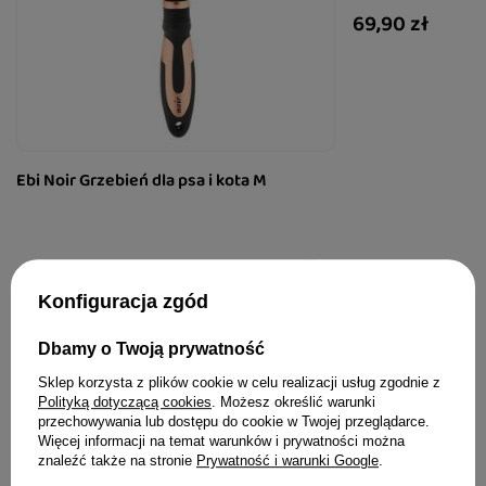
69,90 zł
Ebi Noir Grzebień dla psa i kota M
53,47 zł
Konfiguracja zgód
Dbamy o Twoją prywatność
Sklep korzysta z plików cookie w celu realizacji usług zgodnie z
Porady i inspiracje
Polityką dotyczącą cookies
. Możesz określić warunki
przechowywania lub dostępu do cookie w Twojej przeglądarce.
Więcej artykułów
Więcej informacji na temat warunków i prywatności można
znaleźć także na stronie
Prywatność i warunki Google
.