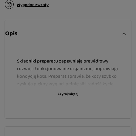
Wygodne zwroty
Opis
Składniki preparatu zapewniają prawidłowy
rozwój i funkcjonowanie organizmu, poprawiają
kondycję kota. Preparat sprawia, że koty szybko
zyskują piękny wygląd, pełnię sił i radość życia.
Czytaj więcej
Wskazania:
MULTIVITAL CAT jest niezbędny jako
uzupełnienie niedoborów mineralno-
witaminowo-aminokwasowych w okresie
intensywnego wzrostu i rozwoju młodych