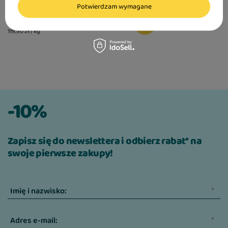
Potwierdzam wymagane
11,99 zł
119,90 zł / kg
-10%
Zapisz się do newslettera i odbierz rabat* na
swoje pierwsze zakupy!
Imię i nazwisko:
Adres e-mail: