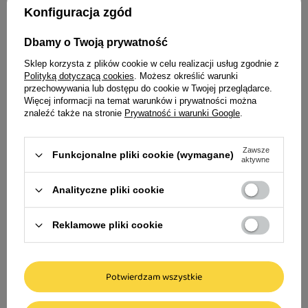
Konfiguracja zgód
Idealne uzupełnienie dla Twojego
Dbamy o Twoją prywatność
czworonoga
Sklep korzysta z plików cookie w celu realizacji usług zgodnie z
Polityką dotyczącą cookies
. Możesz określić warunki
przechowywania lub dostępu do cookie w Twojej przeglądarce.
Więcej informacji na temat warunków i prywatności można
znaleźć także na stronie
Prywatność i warunki Google
.
Woolf przysmak d
sandwich 100 g
Zawsze
Funkcjonalne pliki cookie (wymagane)
aktywne
10,99 zł
Analityczne pliki cookie
109,90 zł / kg
Reklamowe pliki cookie
Woolf Soft Cubes Goat monoprotein
Potwierdzam wszystkie
Przysmak dla psa kosteczki z koziny 100 g