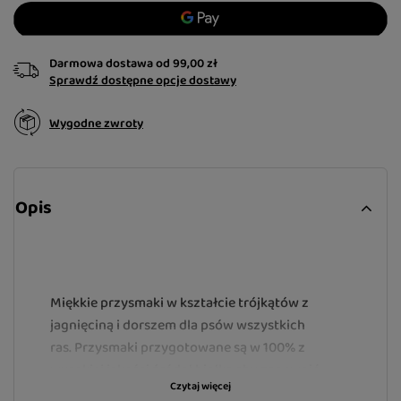
Darmowa dostawa
od
99,00 zł
Sprawdź dostępne opcje dostawy
Wygodne zwroty
Opis
Miękkie przysmaki w kształcie trójkątów z
jagnięciną i dorszem dla psów wszystkich
ras.
Przysmaki przygotowane są w 100% z
wysokiej jakości źródeł białka aby zapewnić
Czytaj więcej
najwyższą jakość i najlepsze spożycie przez