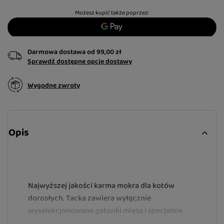
Możesz kupić także poprzez:
Darmowa dostawa
od
99,00 zł
Sprawdź dostępne opcje dostawy
Wygodne zwroty
Opis
Najwyższej jakości karma mokra dla kotów
dorosłych.
Tacka zawiera wyłącznie
wyselekcjonowane gatunki mięsa i specjalnie
wybrane surowce.
Prawdziwy, czysty smak