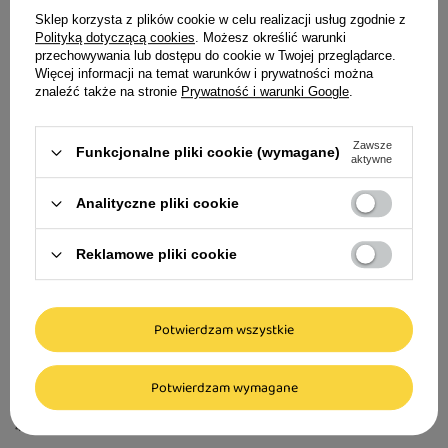
Sklep korzysta z plików cookie w celu realizacji usług zgodnie z
Polityką dotyczącą cookies
. Możesz określić warunki
przechowywania lub dostępu do cookie w Twojej przeglądarce.
Więcej informacji na temat warunków i prywatności można
Karma mokra dla
znaleźć także na stronie
Prywatność i warunki Google
.
Feinsten Cat Adul
kurczakiem w zio
Zawsze
Funkcjonalne pliki cookie (wymagane)
aktywne
4,99 zł
49,90 zł / kg
Analityczne pliki cookie
Reklamowe pliki cookie
Animonda vom Feinsten Cat Senior Karma
Potwierdzam wszystkie
mokra dla kota z drobiem 100 g
Potwierdzam wymagane
4,59 zł
45,90 zł / kg