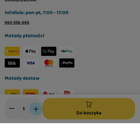
Infolinia: pon-pt, 7:00 - 17:00
663-556-666
Metody płatności
Metody dostaw
Social media
Do koszyka