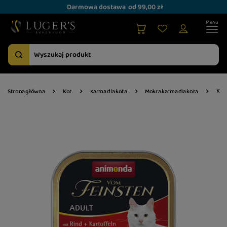
Darmowa dostawa
od 99,00 zł
Karm
Strona główna
Kot
Karma dla kota
Mokra karma dla kota