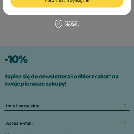
Potwierdzam wymagane
40,99 zł
683,17 zł / kg
-10%
Zapisz się do newslettera i odbierz rabat* na
swoje pierwsze zakupy!
Imię i nazwisko:
Adres e-mail: