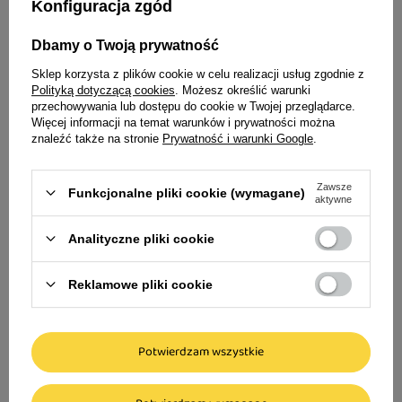
Konfiguracja zgód
Idealne uzupełnienie dla Twojego
czworonoga
Dbamy o Twoją prywatność
Sklep korzysta z plików cookie w celu realizacji usług zgodnie z
Oszczędzasz -30
Polityką dotyczącą cookies
. Możesz określić warunki
przechowywania lub dostępu do cookie w Twojej przeglądarce.
Więcej informacji na temat warunków i prywatności można
Milord Suszone ś
znaleźć także na stronie
Prywatność i warunki Google
.
przysmak dla psa
Zawsze
Funkcjonalne pliki cookie (wymagane)
aktywne
23,79 zł
118,95 zł / kg
Analityczne pliki cookie
Najniższa cena produkt
wprowadzeniem obniżk
Reklamowe pliki cookie
Milord Przysmak dla psa krewetki bez
Potwierdzam wszystkie
skorupki 60 g