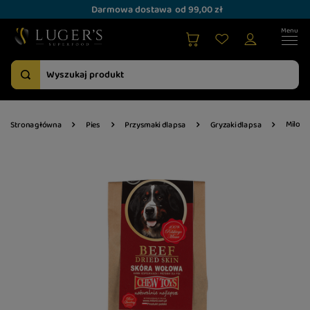
Darmowa dostawa
od 99,00 zł
Milord
Strona główna
Pies
Przysmaki dla psa
Gryzaki dla psa