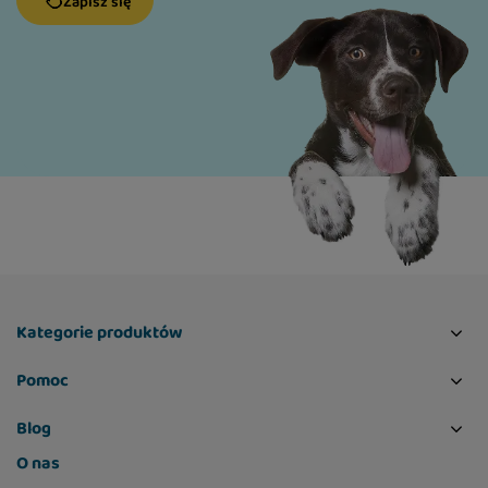
Zapisz się
lignoceluloza (3%)
melasa (2,5%)
kolagen (2%)
spirulina (2%)
heksametafosforan sodu (0,5%)
Składniki odżywcze:
białko surowe 11,0%
tłuszcz surowy 2,0%
Kategorie produktów
włókno surowe 3,0%
Pomoc
popiół surowy 2,5%
Blog
wilgotność 17,0%
O nas