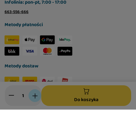
Infolinia: pon-pt, 7:00 - 17:00
663-556-666
Metody płatności
Metody dostaw
Social media
Do koszyka
W sklepie prezentujemy ceny brutto (z VAT).