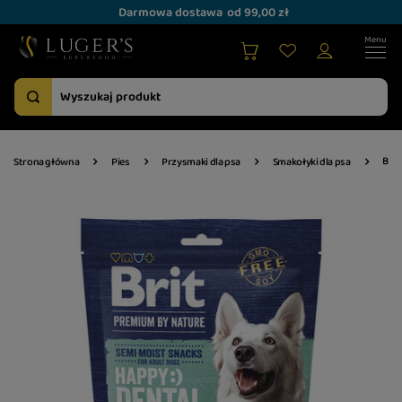
Darmowa dostawa
od 99,00 zł
Brit
Strona główna
Pies
Przysmaki dla psa
Smakołyki dla psa