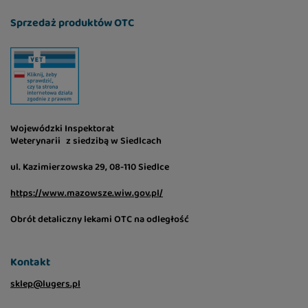
wapń 0,2%
Sprzedaż produktów OTC
fosfor 0,3%
sód 0,2%
Wojewódzki Inspektorat
Weterynarii z siedzibą w Siedlcach
ul. Kazimierzowska 29, 08-110 Siedlce
https://www.mazowsze.wiw.gov.pl/
Obrót detaliczny lekami OTC na odległość
Kontakt
sklep@lugers.pl