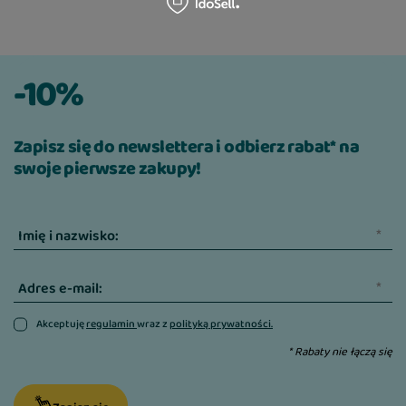
kamienia nazębnego, będącego jedną z
głównych przyczyn powstawania
próchnicy.
-10%
Smakołyki nie zawierają dodatku soi, GMO
oraz sztucznych barwników. Happy Snacks
Dental L to przysmaki uzupełniające, które
Zapisz się do newslettera i odbierz rabat* na
nie są karmą pełnoporcjową.
swoje pierwsze zakupy!
Opakowanie zawiera 28 szt. przysmaku do
żucia
Imię i nazwisko:
Skład:
Adres e-mail:
mąka pszenna (73%)
Akceptuję
regulamin
wraz z
polityką prywatności.
gliceryna roślinna (12%)
* Rabaty nie łączą się
hydrolizowana wątroba z kurczaka (5%)