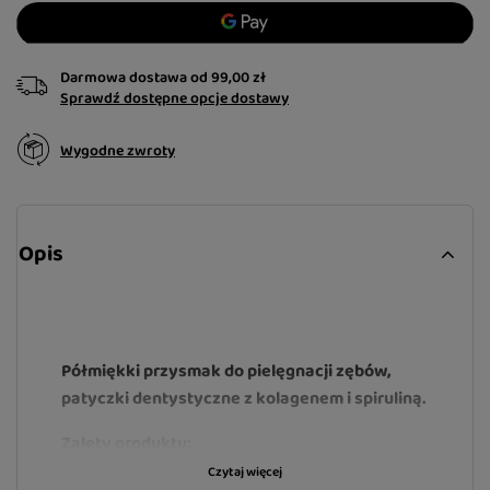
Darmowa dostawa
od
99,00 zł
Sprawdź dostępne opcje dostawy
Wygodne zwroty
Opis
Półmiękki przysmak do pielęgnacji zębów,
patyczki dentystyczne z kolagenem i spiruliną.
Zalety produktu:
Czytaj więcej
zawiera kolagen - wsparcie zdrowie i