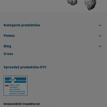
Aksamitna forma musu została stworzona z
myślą o kotach preferujących miękkie i delikatne
przekąski. Produkt doskonale sprawdza się u
niejadków, kotów starszych oraz wszystkich
pupili, które chętnie sięgają po kremowe
Kategorie produktów
smakołyki.
Pomoc
Wsparcie dla zdrowego trawienia
Blog
Receptura została wzbogacona o
O nas
fruktooligosacharydy (FOS), które wspierają
rozwój korzystnej mikroflory jelitowej oraz
Sprzedaż produktów OTC
pomagają utrzymać prawidłowe
funkcjonowanie układu pokarmowego. Dzięki
temu mus nie tylko smakuje, ale również wspiera
codzienny komfort trawienny kota.
Idealny jako przekąska lub dodatek do karmy
Wojewódzki Inspektorat
Brit Care Creamy Duo Mousse można podawać