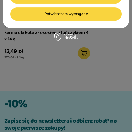
Brit Care Cat Creamy Duo Mousse z kurczakiem
i kaczką - wyjątkowo smakowity mus dla
Potwierdzam wymagane
kocich smakoszy
Brit Care Cat Creamy Duo Mousse mokra
Chcesz podarować swojemu kotu pyszną
karma dla kota z łososiem i tuńczykiem 4
przekąskę, która zachwyci go bogatym smakiem
x 14 g
i delikatną konsystencją? Brit Care Cat Creamy
12,49 zł
Duo Mousse Chicken & Duck to bezzbożowa
223,04 zł / kg
karma uzupełniająca w formie kremowego
musu, łącząca dwa cenione przez koty rodzaje
mięsa. Połączenie delikatnego kurczaka i
aromatycznej kaczki tworzy wyjątkowo
apetyczną kompozycję, która zadowoli nawet
najbardziej wymagające podniebienia.
-10%
Dwa oddzielne musy w jednej tubce
Zapisz się do newslettera i odbierz rabat* na
Wyjątkową cechą Creamy Duo Mousse są dwa
swoje pierwsze zakupy!
niewymieszane musy zamknięte w jednej tubce.