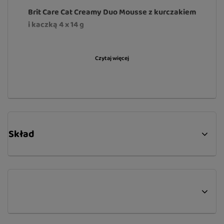
Brit Care Cat Creamy Duo Mousse z kurczakiem
i kaczką 4 x 14 g
Czytaj więcej
Bezzbożowa karma uzupełniająca dla kotów w
formie aksamitnego kremu. Połączenie kurczaka
i kaczki zapewnia wyjątkowy smak, który
zachęca do jedzenia nawet wybredne koty.
Dodatek fruktooligosacharydów wspiera
zdrowie jelit i prawidłowe trawienie, a wygodne
Skład
saszetki pozwalają podawać mus bezpośrednio z
opakowania lub jako smakowity dodatek do
codziennych posiłków.
Główne zalety Creamy Duo Mousse:
Bezzbożowa karma uzupełniająca dla
kotów