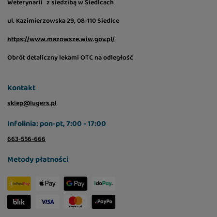
Weterynarii z siedzibą w Siedlcach
samodzielnie jako smakowitą nagrodę lub
wykorzystać do urozmaicenia codziennych
ul. Kazimierzowska 29, 08-110 Siedlce
posiłków. Kremowa konsystencja sprawia, że
https://www.mazowsze.wiw.gov.pl/
świetnie sprawdza się również jako dodatek
zachęcający kota do jedzenia.
Obrót detaliczny lekami OTC na odległość
Jak podawać Brit Care Creamy Duo Mousse?
Kontakt
Produkt można serwować bezpośrednio z
sklep@lugers.pl
saszetki, w miseczce lub jako dodatek do karmy
pełnoporcjowej. Należy pamiętać, że jest to
Infolinia: pon-pt, 7:00 - 17:00
karma uzupełniająca, dlatego powinna stanowić
663-556-666
część zbilansowanej diety. Kot powinien mieć
stały dostęp do świeżej wody pitnej.
Metody płatności
Wygodne saszetki pełne świeżości
Opakowanie zawiera 4 saszetki po 14 g, które
pomagają zachować świeżość i pełnię smaku