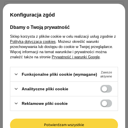
Aksamitny sosik z kurczakiem i kaczką
Opinie
Konfiguracja zgód
Wyjątkowo smakowita receptura dla
Dbamy o Twoją prywatność
wybrednych kotów
Sklep korzysta z plików cookie w celu realizacji usług zgodnie z
Delikatna, kremowa konsystencja łatwa do
Polityką dotyczącą cookies
. Możesz określić warunki
przechowywania lub dostępu do cookie w Twojej przeglądarce.
spożycia
Idealne uzupełnienie dla Twojego
Więcej informacji na temat warunków i prywatności można
czworonoga
znaleźć także na stronie
Prywatność i warunki Google
.
Wspiera zdrowie jelit i prawidłowe
trawienie dzięki zawartości
Zawsze
Funkcjonalne pliki cookie (wymagane)
fruktooligosacharydów
aktywne
Może być podawana bezpośrednio z ręki
Brit Care Cat Ve
Analityczne pliki cookie
dla kota Kaczka 2 
lub jako dodatek do posiłku
Reklamowe pliki cookie
Wygodne porcje 4 x 14 g
24,99 zł
156,19 zł / kg
Potwierdzam wszystkie