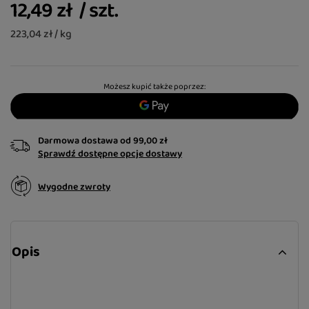
12,49 zł
/
szt.
223,04 zł / kg
Możesz kupić także poprzez:
Darmowa dostawa
od
99,00 zł
Sprawdź dostępne opcje dostawy
Wygodne zwroty
Opis