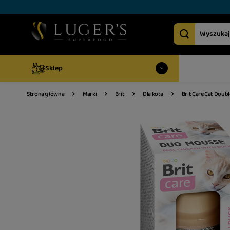
Sklep
Brit Care Cat Doubl
Strona główna
Marki
Brit
Dla kota