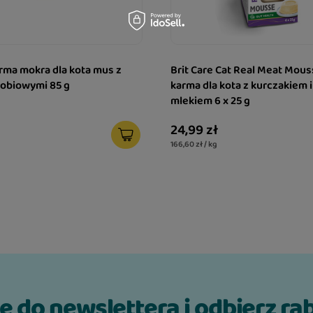
o (w tym indyk 4%)
arma mokra dla kota mus z
Brit Care Cat Real Meat Mou
robiowymi 85 g
karma dla kota z kurczakiem 
mlekiem 6 x 25 g
24,99 zł
166,60 zł / kg
ię do newslettera i odbierz ra