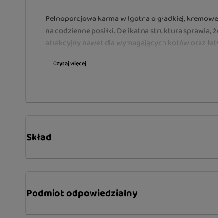
Pełnoporcjowa karma wilgotna o gładkiej, kremowej
na codzienne posiłki. Delikatna struktura sprawia, 
atrakcyjny nawet dla wymagających kotów oraz łat
przy problemach stomatologicznych lub w okresie 
Czytaj więcej
Brit Premium by Nature Cat Mousse:
Pełnoporcjowa karma – kompletny i zbilansowany p
Gładka, kremowa konsystencja – wysoka smakowitoś
Wysoka wilgotność – wsparcie nawodnienia i zdr
Skład
Jednolita struktura – lepsze trawienie i mniejsze r
jedzenia
Idealna dla wymagających kotów
Podmiot odpowiedzialny