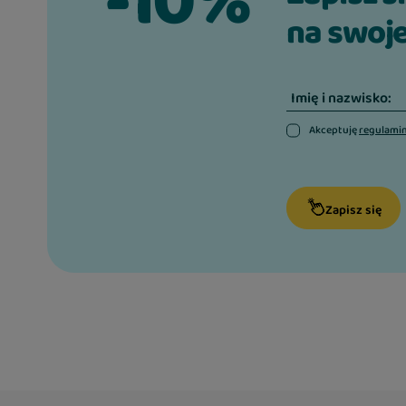
-10%
na swoje
Imię i nazwisko:
Akceptuję
regulami
Zapisz się