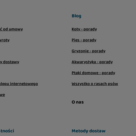
Blog
ić od umowy
Koty - porady
wroty
Pies - porady
Gryzonie - porady
sy dostawy
Akwarystyka - porady
Ptaki domowe - porady
klepu internetowego
Wszystko o rasach psów
owe
O nas
tności
Metody dostaw