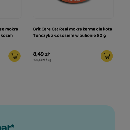
sse mokra
Brit Care Cat Real mokra karma dla kota
i kozim
Tuńczyk z Łososiem w bulionie 80 g
8,49 zł
106,13 zł / kg
bat*