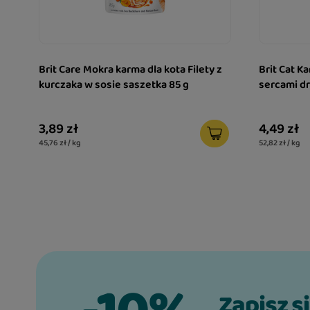
mięso oraz produkty pochodzenia zwierzęceg
produkty pochodzenia roślinnego
Brit Care Mokra karma dla kota Filety z
Brit Cat K
substancje mineralne
kurczaka w sosie saszetka 85 g
sercami d
3,89 zł
4,49 zł
Składniki odżywcze
45,76 zł / kg
52,82 zł / kg
białko surowe 10,0%
tłuszcz surowy 7,0%
popiół surowy 2,0%
włókno surowe 0,2%
wilgotność 78,0%
Zapisz s