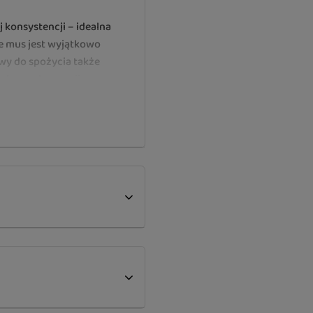
 konsystencji – idealna
że mus jest wyjątkowo
wy do spożycia także
rekonwalescencji.
osiłek
ć i łatwe pobieranie
owia układu moczowego
yzyko selektywnego