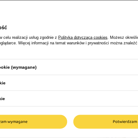
 nowa linia
dla dorosłych kotów z
ość
ej konsystencji,
w celu realizacji usług zgodnie z
Polityką dotyczącą cookies
. Możesz określi
eglądarce. Więcej informacji na temat warunków i prywatności można znaleźć
st wyjątkowo atrakcyjna
cia, również dla
jego czworonoga
cookie (wymagane)
ytej chorobie lub
ienie organizmu, co jest
kie
owego. Jednolita
anie składników
kie
enie. Delikatna
remium by Nature Cat
et dla najbardziej
dzam wymagane
Potwierdzam 