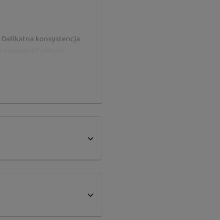
Delikatna konsystencja
a zawartość wilgoci
tek olejów wspomaga
 smakowitość
iącą sierść
ganizmu kota
przez koty
ienie codziennej diety