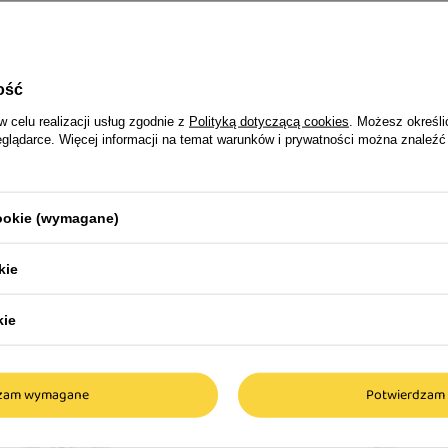
dzięki praktycznym
ość
ażdym wieku
w celu realizacji usług zgodnie z
Polityką dotyczącą cookies
. Możesz określi
eglądarce. Więcej informacji na temat warunków i prywatności można znaleźć
y mus z prawdziwym
jego czworonoga
cookie (wymagane)
podczas posiłków? Brit
kie
 mus przygotowany z
onsystencją i
kie
rawia, że karma jest
aganiach smakowych. To
 pupila i dostarczenie
dzam wymagane
Potwierdzam 
o posiłku.
o kociej diety?