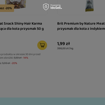
asz -20%
koty składników
kiej jakości białka,
nizmu oraz wspiera
Cat Snack Shiny Hair Karma
Brit Premium by Nature Meat
tura została
ąca dla kota przysmak 50 g
przysmak dla kota z indykiem
nych kwasów
 o zdrowy wygląd skóry
1,99 zł
398,00 zł / kg
forcie jedzenia
a produktu w okresie 30 dni przed
m obniżki:
5,59 zł
-14%
ów, które preferują
a:
5,99 zł
-20%
ale sprawdza się u
ą ustną oraz pupili
. Kremowa struktura
łek jest jeszcze