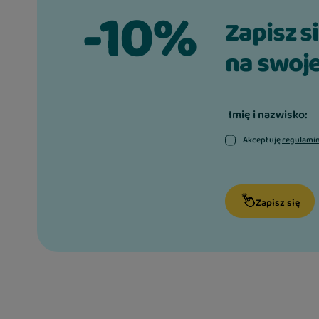
-10%
Koty często pobierają zbyt mało płynów, dlatego 
Zapisz s
pożywienia odgrywa istotną rolę w ich codziennej di
na swoje
Mousse Real Tuna zawiera aż 88% wilgotności, dzi
zwiększyć ilość przyjmowanej wody. Regularne po
wspiera prawidłowe funkcjonowanie układu mocz
o komfort pupila każdego dnia.
Imię i nazwisko:
Prosty skład i doskonały smak
Akceptuję
regulami
Receptura została oparta na starannie dobranych 
tuńczyk stanowi główny składnik produktu, a dodat
słonecznikowego i oleju z tuńczyka wzbogaca smak
Zapisz się
odżywczą musu. Delikatna formuła została przygot
zapewnić kotu maksimum przyjemności z jedzenia p
konsystencji.
Jak podawać kotu Brit Care Cat Mousse Real Tuna
Brit Care Cat Mousse Real Tuna jest karmą uzupełnia