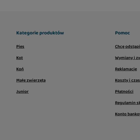
podawać ją jako smaczny dodatek do pełnoporcjowej
przekąskę między głównymi posiłkami. Produkt smak
temperaturze pokojowej. Po otwarciu przechowuj g
możliwie krótkim czasie. Dzięki praktycznym sasz
Kategorie produktów
Pomoc
podać kotu świeżą porcję za każdym razem.
Pies
Chcę odstąp
Skład:
Kot
Wymiany i z
Woda
Koń
Reklamacje
Tuńczyk 26%
Małe zwierzęta
Koszty i cza
Modyfikowana skrobia z tapioki
Junior
Płatności
Olej słonecznikowy
Regulamin s
Olej z tuńczyka
Konto bank
Składniki odżywcze: