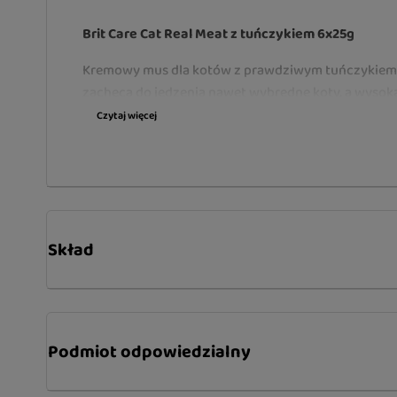
Brit Care Cat Real Meat z tuńczykiem 6x25g
Kremowy mus dla kotów z prawdziwym tuńczykiem 
zachęca do jedzenia nawet wybredne koty, a wysok
wspiera prawidłowe nawodnienie organizmu. Doda
Czytaj więcej
utrzymanie zdrowej skóry i lśniącej sierści.
Główne zalety Brit Care Cat Real Meat Mousse:
Zawartość tuńczyka zapewniająca doskonałą
Skład
Olej z tuńczyka wspierający zdrową skórę i lśn
Pomaga wspierać codzienne nawodnienie or
Pobudza apetyt i zachęca do jedzenia
Podmiot odpowiedzialny
Delikatna, kremowa konsystencja uwielbiana 
Idealna jako smakowita przekąska lub uzupełn