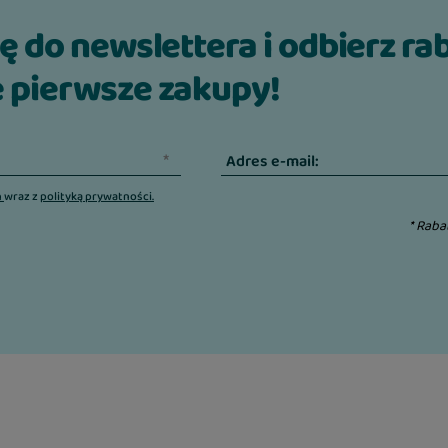
odpowiednia wilgotność
ię do newslettera i odbierz ra
ecie. Brit Care Cat
 pierwsze zakupy!
ęki czemu pomaga
dawanie mokrej karmy
owego i pomaga zadbać
Adres e-mail:
n
wraz z
polityką prywatności.
* Raba
składnikach. Prawdziwy
ek oleju
 oraz wartość
owana tak, aby
rzy zachowaniu lekkiej
?
jącą, dlatego najlepiej