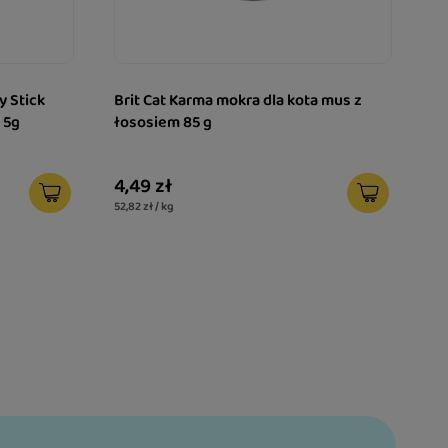
y Stick
Brit Cat Karma mokra dla kota mus z
 5g
łososiem 85 g
4,49 zł
52,82 zł / kg