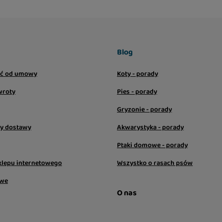
 diety lub jako
uje najlepiej w
o w lodówce i zużyj w
etkom 25 g możesz łatwo
Blog
ić od umowy
Koty - porady
wroty
Pies - porady
Gryzonie - porady
sy dostawy
Akwarystyka - porady
Ptaki domowe - porady
klepu internetowego
Wszystko o rasach psów
owe
O nas