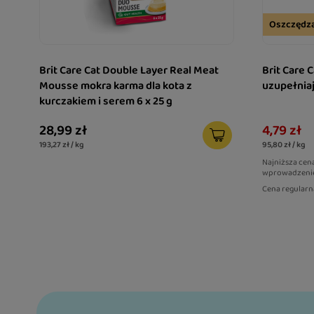
Oszczędz
Tuńczyk to jeden z najchętniej wybieranych przez 
pochodzenia rybnego. Jest naturalnym źródłem wyso
które pomaga utrzymać prawidłową kondycję orga
Brit Care Cat Double Layer Real Meat
Brit Care 
codzienną aktywność zwierzęcia. Dodatkowo recep
Mousse mokra karma dla kota z
uzupełniaj
wzbogacona o olej z tuńczyka, dostarczający cen
kurczakiem i serem 6 x 25 g
tłuszczowych omega-3. Składniki te pomagają dbać
28,99 zł
4,79 zł
i wspierają utrzymanie miękkiej, lśniącej sierści.
193,27 zł / kg
95,80 zł / kg
Aksamitna konsystencja stworzona z myślą o kom
Najniższa cen
wprowadzenie
Linia Real Meat Mousse została opracowana dla kot
Cena regularn
wyjątkowo delikatne tekstury. Puszysty mus doskon
niejadków, kotów starszych, zwierząt z wrażliwą jam
wracających do pełni sił po chorobie lub zabiegach
ułatwia pobieranie pokarmu i sprawia, że każdy posi
przyjemniejszy.
Wsparcie nawodnienia każdego dnia