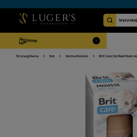
Sklep
Brit Care Cat Real Meat m
Strona główna
Kot
Karma dla kota