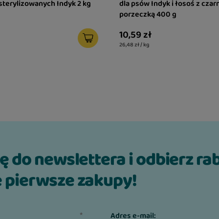
 przyjazny dla
sterylizowanych Indyk 2 kg
dla psów Indyk i łosoś z czar
ki. Ta niepozorna
porzeczką 400 g
stymuluje pracę układu
10,59 zł
awidłowe
26,48 zł / kg
a doskonałe samopoczucie
 często prowadzi do
a, naturalny błonnik,
nizmu zalegające kule
pomagając w utrzymaniu
owa, która stabilizuje
ię do newslettera i odbierz ra
 składników odżywczych.
 pierwsze zakupy!
órka 14%, wątroba
ny mniszek lekarski
Adres e-mail: