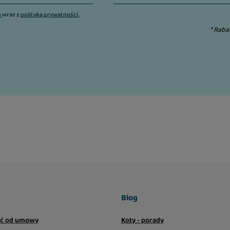
1%.
n
wraz z
polityką prywatności.
* Raba
Blog
ić od umowy
Koty - porady