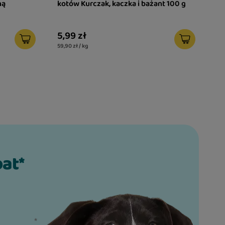
ną
kotów Kurczak, kaczka i bażant 100 g
5,99 zł
59,90 zł / kg
bat*