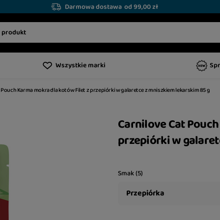
Darmowa dostawa
od 99,00 zł
Wszystkie marki
Sp
 Pouch Karma mokra dla kotów Filet z przepiórki w galaretce z mniszkiem lekarskim 85 g
Carnilove Cat Pouch
przepiórki w galare
Smak (5)
Przepiórka