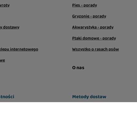
wroty
Pies - porady
Gryzonie - porady
sy dostawy
Akwarystyka - porady
Ptaki domowe - porady
klepu internetowego
Wszystko o rasach psów
owe
O nas
tności
Metody dostaw