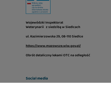
Wojewódzki Inspektorat
Weterynarii z siedzibą w Siedlcach
ul. Kazimierzowska 29, 08-110 Siedlce
https://www.mazowsze.wiw.gov.pl/
Obrót detaliczny lekami OTC na odległość
Social media