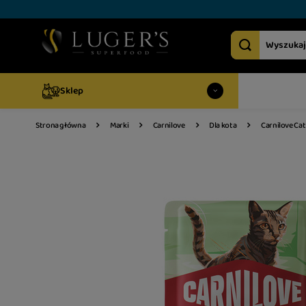
Sklep
Carnilove Cat
Strona główna
Marki
Carnilove
Dla kota