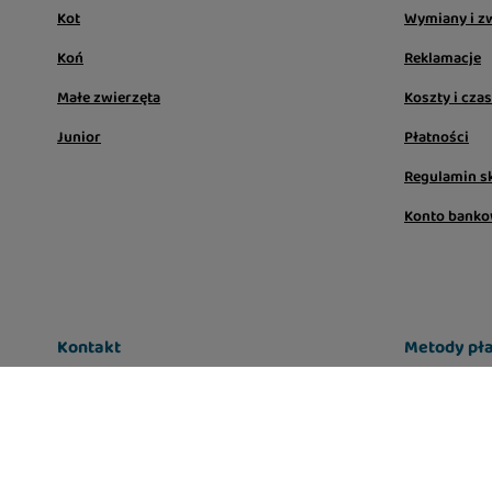
Kot
Wymiany i z
Koń
Reklamacje
Małe zwierzęta
Koszty i cza
Junior
Płatności
Regulamin s
Konto bank
Kontakt
Metody pła
sklep@lugers.pl
Infolinia: pon-pt, 7:00 - 17:00
663-556-666