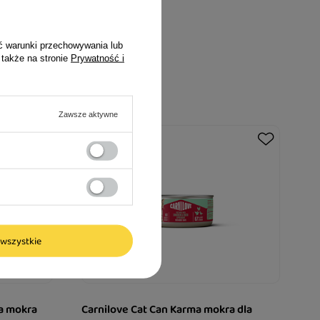
ć warunki przechowywania lub
 także na stronie
Prywatność i
Zawsze aktywne
wszystkie
a mokra
Carnilove Cat Can Karma mokra dla