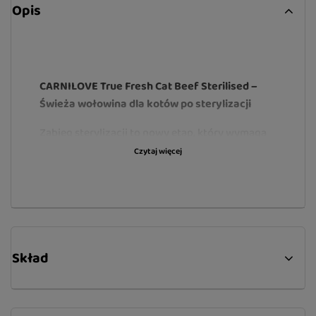
Opis
CARNILOVE True Fresh Cat Beef Sterilised –
Świeża wołowina dla kotów po sterylizacji
Zabieg sterylizacji to nowy etap, który wymaga
świadomego podejścia do diety, bez rezygnacji z
Czytaj więcej
najwyższej jakości. Formuła Carnilove True Fresh
wynosi żywienie Twojego kota na zupełnie nowy
poziom. Receptura w 100% oparta na
wykwintnej, świeżej wołowinie dostarcza
doskonale przyswajalnej energii, dbając
Skład
jednocześnie o smukłą sylwetkę i sprawny
metabolizm. To czysta, bezzbożowa karma
premium, stworzona dla wymagających
drapieżników.