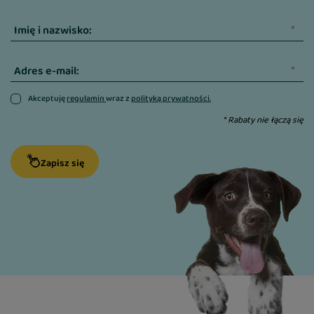
odżywczych. Z kolei ciecierzyca dostarcza
cennych minerałów, takich jak magnez i żelazo,
Imię i nazwisko:
które wspomagają pracę serca i pomagają
utrzymać mocne, zdrowe kości.
Adres e-mail:
Zdrowe serce i lśniąca okrywa włosowa
Akceptuję
regulamin
wraz z
polityką prywatności.
Elegancja i zdrowie idą w parze. Dodatek
* Rabaty nie łączą się
najwyższej jakości oleju z łososia to potężna
dawka nienasyconych kwasów tłuszczowych
Zapisz się
Omega-3. Dzięki nim układ sercowo-naczyniowy
funkcjonuje bez zarzutu, a skóra i sierść zyskują
barierę ochronną oraz spektakularny, naturalny
blask.
Skład:
świeża wołowina (70%), groch żółty, tłuszcz