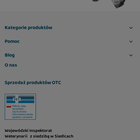
wołowy (3%), hydrolizowana wątroba (3%), białko
grochu, siemię lniane, serwatka, olej z łososia
(1%), skorupki jaj, ciecierzyca (1%), dynia (1%),
soczewica czerwona, lignoceluloza, chlorek
Kategorie produktów
potasu, mąka grochowa, suszony rokitnik
zwyczajny (0,2%), suszony korzeń imbiru (0,1%),
Pomoc
suszone jagody (0,1%), suszony rozmaryn (0,1%),
Blog
suszona żurawina (0,1%), suszony tymianek
(0,1%), hydrolizowane muszle skorupiaków
O nas
(źródło glukozaminy, 0,022%), korzeń cykorii
(źródło fruktooligosacharydów, 0,0163%),
Sprzedaż produktów OTC
ekstrakt z chrząstki (źródło chondroityny,
0,014%), drożdże piwne (źródło
mannanooligosacharydów, 0,013%), Jukka
Mojave (0,0085%).
Wojewódzki Inspektorat
Weterynarii z siedzibą w Siedlcach