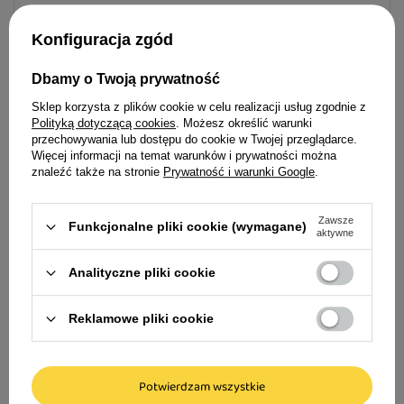
Opinie
Kluczowe przewagi formuły True Fresh Beef:
Konfiguracja zgód
Perfekcyjna świeżość – fundamentem karmy
Dbamy o Twoją prywatność
jest wyłącznie świeża wołowina, co gwarantuje
nieodparty aromat i najwyższą przyswajalność
Sklep korzysta z plików cookie w celu realizacji usług zgodnie z
Polityką dotyczącą cookies
. Możesz określić warunki
składników odżywczych.
Idealne uzupełnienie dla Twojego
przechowywania lub dostępu do cookie w Twojej przeglądarce.
Więcej informacji na temat warunków i prywatności można
czworonoga
Standard 100% Chicken-Free – brak białka i
znaleźć także na stronie
Prywatność i warunki Google
.
tłuszczu z kurczaka, w składzie hipoalergiczny,
czysty tłuszcz wołowy.
Zawsze
Funkcjonalne pliki cookie (wymagane)
aktywne
Kontrola wagi po sterylizacji – odpowiedni profil
Carnilove Cat Tru
kaloryczny oraz brak zbóż i ziemniaków
Analityczne pliki cookie
kotów sterylizow
pomagają utrzymać idealną kondycję.
Reklamowe pliki cookie
Wsparcie trawienia i mocne kości – naturalny
88,99 zł
błonnik z dyni i minerały z ciecierzycy dbają o
44,50 zł / kg
lekkość po każdym posiłku.
Potwierdzam wszystkie