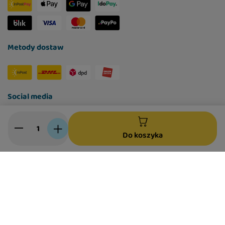
Metody dostaw
Social media
Do koszyka
W sklepie prezentujemy ceny brutto (z VAT).
Stawki VAT dla konsumentów z kraju:
Polska
.
Polityka prywatności
Ustawienia Cookies