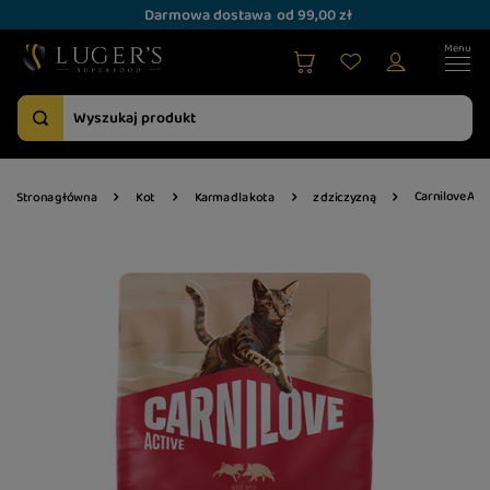
Darmowa dostawa
od 99,00 zł
Carnilove Acti
Strona główna
Kot
Karma dla kota
z dziczyzną