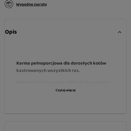
Wygodne zwroty
Opis
Karma pełnoporcjowa dla dorosłych kotów
kastrowanych wszystkich ras.
Skład:
świeża jagnięcina (26%), białko jagnięce
(26%), groch żółty, hydrolizowane białko z
Czytaj więcej
indyka (8%), tłuszcz wołowy (6%), białko z dzika
(4%), hydrolizowana wątroba (4%), ciecierzyca,
lignoceluloza, dynia, chlorek sodu, chlorek
potasu, siemię lniane, olej z łososia (1%), mąka
grochowa, marchew, suszony rokitnik zwyczajny