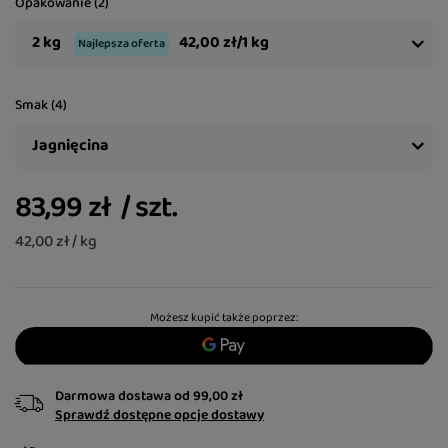
Opakowanie (2)
2 kg
42,00 zł/1 kg
Najlepsza oferta
Smak (4)
Jagnięcina
83,99 zł
/
szt.
42,00 zł / kg
Możesz kupić także poprzez:
Darmowa dostawa
od
99,00 zł
Sprawdź dostępne opcje dostawy