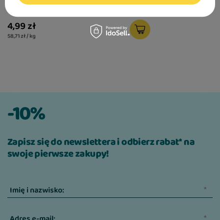
walerianą 85 g
Naturalna receptura o prostym składzie
4,99 zł
Wygodna forma do podawania jako
58,71 zł / kg
nagroda
Bez dodatku zbóż i ziemniaków
Korzyści
-10%
Urozmaicenie codziennej diety psa
Wsparcie pozytywnej motywacji podczas
Zapisz się do newslettera i odbierz rabat* na
treningu
swoje pierwsze zakupy!
Dostarczenie wartościowego białka
zwierzęcego
Imię i nazwisko:
Zaspokojenie naturalnej potrzeby
gryzienia i żucia
Adres e-mail: