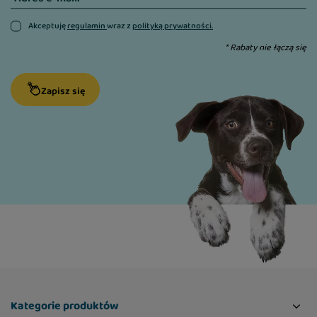
Skład
Akceptuję
regulamin
wraz z
polityką prywatności.
Indyk 64%, dziczyzna 26%, gliceryna
* Rabaty nie łączą się
pochodzenia roślinnego, lignoceluloza, kolagen
1%, chlorek sodu.
Zapisz się
Składniki analityczne
Białko surowe – 30,8%
Tłuszcz surowy – 26,3%
Wilgotność – 18,0%
Popiół surowy – 13,5%
Włókno surowe – 6,3%
Dawkowanie
Kategorie produktów
Podawać jako przysmak lub nagrodę między