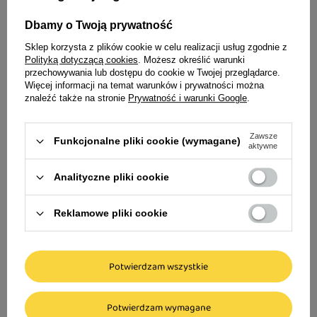
64% mięsa z indyka
Dbamy o Twoją prywatność
Idealne uzupełnienie dla Twojego
26% mięsa z dziczyzny
Sklep korzysta z plików cookie w celu realizacji usług zgodnie z
czworonoga
Polityką dotyczącą cookies
. Możesz określić warunki
Forma suszonych filetów jerky
przechowywania lub dostępu do cookie w Twojej przeglądarce.
Więcej informacji na temat warunków i prywatności można
Bez zbóż i ziemniaków
znaleźć także na stronie
Prywatność i warunki Google
.
Bez soi, GMO i sztucznych barwników
Carnilove Dog Po
Zawsze
Funkcjonalne pliki cookie (wymagane)
psów Indyk i baża
aktywne
Dodatek kolagenu
Analityczne pliki cookie
Odpowiedni dla dorosłych psów
56,99 zł
wszystkich ras
189,97 zł / kg
Reklamowe pliki cookie
Zalety
Wysoka zawartość składników
Potwierdzam wszystkie
pochodzenia zwierzęcego
Carnilove Cat Pouch Karma mokra dla
Potwierdzam wymagane
kotów Filet z indyka w galaretce z
Intensywny smak i aromat mięsa