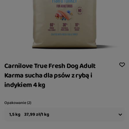
Carnilove True Fresh Dog Adult
Karma sucha dla psów z rybą i
indykiem 4 kg
Opakowanie (2)
1,5 kg
37,99 zł/1 kg