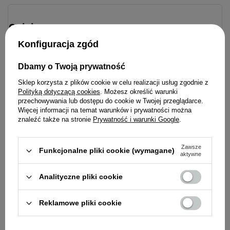
34% świeżej ryby
Opinie
26% świeżego indyka
Konfiguracja zgód
30% warzyw, owoców i ziół
Dbamy o Twoją prywatność
10% tłuszczów, olejów i podrobów
Sklep korzysta z plików cookie w celu realizacji usług zgodnie z
Idealne uzupełnienie dla Twojego
Polityką dotyczącą cookies
. Możesz określić warunki
BEZ mięsa i tłuszczu z kurczaka
czworonoga
przechowywania lub dostępu do cookie w Twojej przeglądarce.
Więcej informacji na temat warunków i prywatności można
BEZ zbóż i ziemniaków
znaleźć także na stronie
Prywatność i warunki Google
.
SKŁAD
Zawsze
Funkcjonalne pliki cookie (wymagane)
aktywne
Świeża ryba (34%), świeży indyk (26%), groch
Carnilove True F
sucha dla młodyc
żółty, tłuszcz wołowy (5%), hydrolizowana
Analityczne pliki cookie
kaczką 1,5 kg
wątroba (3%), ciecierzyca (3%), dynia (3%),
soczewica czerwona, suszona pulpa jabłkowa
56,99 zł
Reklamowe pliki cookie
(2,2%), olej z łososia (2%), siemię lniane, skorupki
37,99 zł / kg
jaj, marchew, chlorek potasu, mąka grochowa,