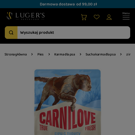
Darmowa dostawa
od 99,00 zł
Strona główna
Pies
Karma dla psa
Sucha karma dla psa
z ind