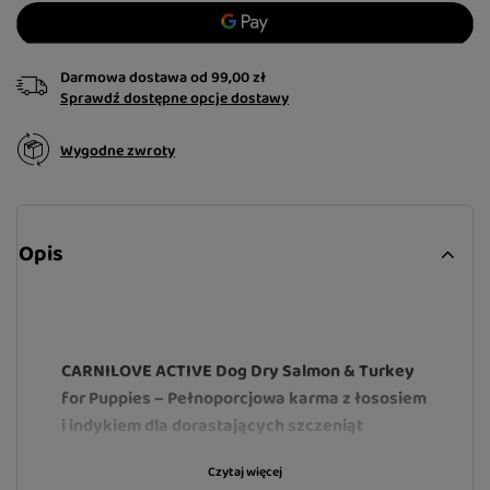
Darmowa dostawa
od
99,00 zł
Sprawdź dostępne opcje dostawy
Wygodne zwroty
Opis
CARNILOVE ACTIVE Dog Dry Salmon & Turkey
for Puppies – Pełnoporcjowa karma z łososiem
i indykiem dla dorastających szczeniąt
Pierwsze miesiące życia to najważniejszy etap,
Czytaj więcej