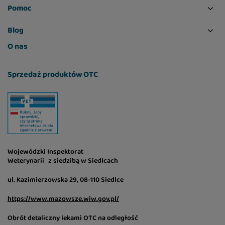
Pomoc
energię do zabawy.
Blog
Skład:
O nas
świeży łosoś (26%), białko z indyka (20%), groch
żółty, tłuszcz wołowy (12,5%), hydrolizowane
Sprzedaż produktów OTC
białko z indyka (12%), hydrolizowana wątroba
(3%), białko grochu, siemię lniane, olej z łososia
(1,5%), ciecierzyca, dynia, suszona pulpa
jabłkowa, marchew, chlorek potasu, mąka
grochowa, suszony rokitnik zwyczajny (0,2%),
suszony korzeń imbiru (0,1%), suszone jagody
Wojewódzki Inspektorat
(0,1%), suszony rozmaryn (0,1%), suszona
Weterynarii z siedzibą w Siedlcach
żurawina (0,1%), suszony tymianek (0,1%),
hydrolizowane muszle skorupiaków (źródło
ul. Kazimierzowska 29, 08-110 Siedlce
glukozaminy, 0,022%), korzeń cykorii (źródło
https://www.mazowsze.wiw.gov.pl/
fruktooligosacharydów, 0,0163%), ekstrakt z
chrząstki (źródło chondroityny, 0,014%), drożdże
Obrót detaliczny lekami OTC na odległość