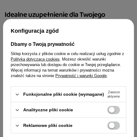
intensywnego rozwoju (1–12 miesięcy).
Idealne uzupełnienie dla Twojego
Bystry umysł i lśniąca sierść – odpowiednia
czworonoga
dawka kwasów Omega-3 pochodzących z
Konfiguracja zgód
łososia i oleju z łososia wspiera rozwój układu
nerwowego.
Dbamy o Twoją prywatność
Budowa silnych mięśni – indyk gwarantuje
Carnilove Active
Sklep korzysta z plików cookie w celu realizacji usług zgodnie z
Adult 4 kg
właściwe napięcie mięśniowe i harmonijny
Polityką dotyczącą cookies
. Możesz określić warunki
przechowywania lub dostępu do cookie w Twojej przeglądarce.
wzrost ciała.
Więcej informacji na temat warunków i prywatności można
znaleźć także na stronie
Prywatność i warunki Google
.
122,99 zł
Łagodne trawienie – dodatek dyni dba o komfort
30,75 zł / kg
delikatnego układu pokarmowego i optymalne
Zawsze
Funkcjonalne pliki cookie (wymagane)
przyswajanie witamin.
aktywne
Szlachetny duet na dobry start: łosoś i Indyk
Analityczne pliki cookie
Podstawą zrównoważonego rozwoju młodego
Carnilove Active Dog Salmon & Turkey Ad.
Reklamowe pliki cookie
organizmu jest wysoce strawne i wartościowe
Large 1,5 kg
białko. Łosoś to doskonałe źródło łatwo