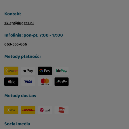
piwne (źródło mannanooligosacharydów,
0,013%), Jukka Mojave (0,0085%).
Kontakt
sklep@lugers.pl
Infolinia: pon-pt, 7:00 - 17:00
663-556-666
Metody płatności
Metody dostaw
Social media