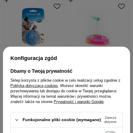
Konfiguracja zgód
DUVO+ zabawka dla kota
DUVO+ zabawka dla kota
Dbamy o Twoją prywatność
snack ball 5 cm
HAPPY HOOP 26 cm
Sklep korzysta z plików cookie w celu realizacji usług zgodnie z
Polityką dotyczącą cookies
. Możesz określić warunki
9,99 zł
64,90 zł
przechowywania lub dostępu do cookie w Twojej przeglądarce.
Więcej informacji na temat warunków i prywatności można
znaleźć także na stronie
Prywatność i warunki Google
.
Zawsze
Funkcjonalne pliki cookie (wymagane)
aktywne