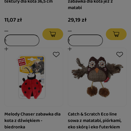
tektury dla kota 36,5 cm
zabawka dla kota jeż z
matabi
11,07 zł
29,19 zł
Melody Chaser zabawka dla
Catch & Scratch Eco line
kota z dźwiękiem -
sowa z matatabi, piórkami,
biedronka
eko skórą i eko futerkiem