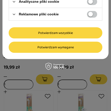
Analityczne pliki cookie
Reklamowe pliki cookie
Potwierdzam wszystkie
TRIXIE Kurczak Bobo
Dingo świąteczna zabawka
Potwierdzam wymagane
pluszowy z piórami i
dla kota - mysz "Mikołaj"
dźwiękiem zabawka dla kota
10 cm
19,99 zł
10,99 zł