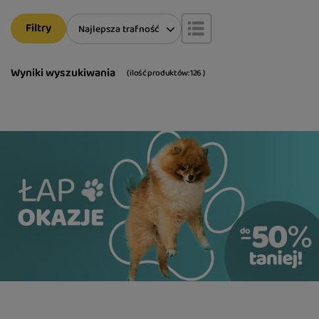
Filtry
Zmień sortowanie
Najlepsza trafność
Wyniki wyszukiwania
( ilość produktów:
126
)