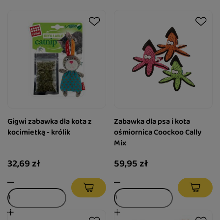
Gigwi zabawka dla kota z
Zabawka dla psa i kota
kocimietką - królik
ośmiornica Coockoo Cally
Mix
32,69 zł
59,95 zł