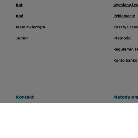
Kot
Wymiany i z
Koń
Reklamacje
Małe zwierzęta
Koszty i cza
Junior
Płatności
Regulamin s
Konto bank
Kontakt
Metody pła
sklep@lugers.pl
Infolinia: pon-pt, 7:00 - 17:00
663-556-666