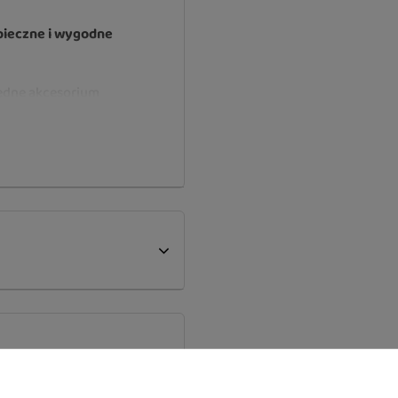
zpieczne i wygodne
będne akcesorium
zególnie w okresie
bkie, wygodne i
o zgniatania, co
.
yjne uchwycenie pasożyta
ukcja oraz kompaktowy
zy sobie — w domu,
której akcesorium
uczy.