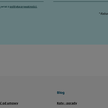
n
wraz z
polityką prywatności.
* Raba
Blog
ić od umowy
Koty - porady