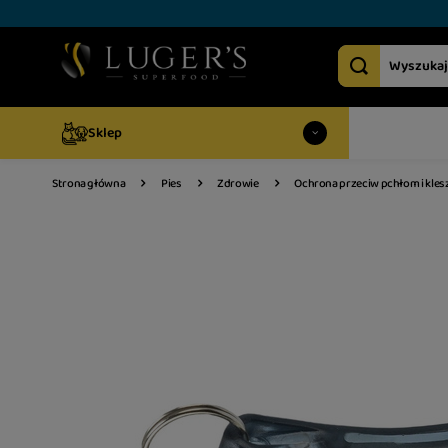
Sklep
Strona główna
Pies
Zdrowie
Ochrona przeciw pchłom i kle