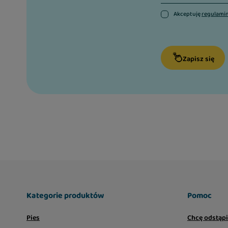
Akceptuję
regulami
Zapisz się
Kategorie produktów
Pomoc
Pies
Chcę odstąp