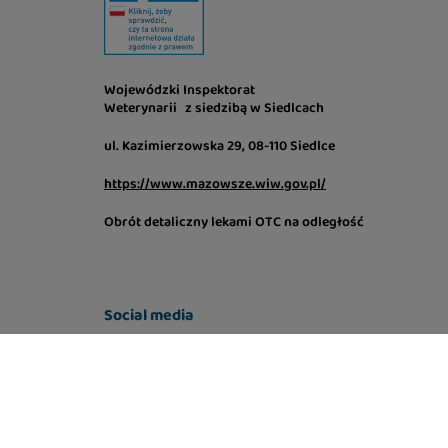
Wojewódzki Inspektorat
Weterynarii z siedzibą w Siedlcach
ul. Kazimierzowska 29, 08-110 Siedlce
https://www.mazowsze.wiw.gov.pl/
Obrót detaliczny lekami OTC na odległość
Social media