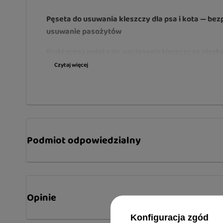
Pęseta do usuwania kleszczy dla psa i kota — be
usuwanie pasożytów
Praktyczna pęseta do wyciągania kleszczy to niez
podczas codziennej opieki nad psem lub kotem, szc
Czytaj więcej
spacerów po lesie, parku czy łąkach. Umożliwia szy
bezpieczne usunięcie kleszcza bez konieczności jeg
pomaga ograniczyć ryzyko podrażnień oraz infekcji
Specjalnie zaprojektowany kształt ułatwia precyz
i jego usunięcie ze skóry zwierzęcia. Lekka konstr
Podmiot odpowiedzialny
rozmiar sprawiają, że pęsetę można mieć zawsze pr
samochodzie lub podczas spaceru.
Model wyposażono w praktyczną zawieszkę, dzięki 
można wygodnie przypiąć do smyczy, plecaka lub kl
Opinie
Najważniejsze cechy produktu:
Konfiguracja zgód