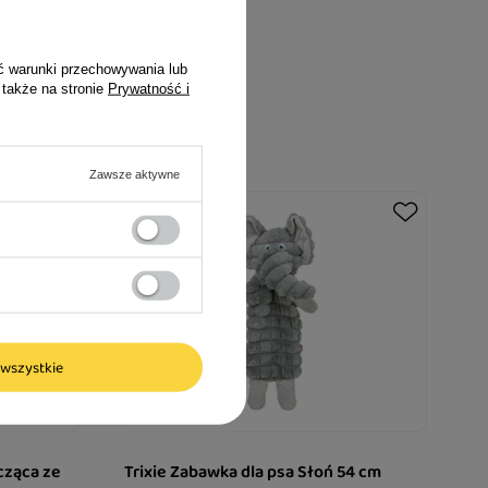
ć warunki przechowywania lub
 także na stronie
Prywatność i
Zawsze aktywne
wszystkie
cząca ze
Trixie Zabawka dla psa Słoń 54 cm