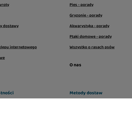
wroty
Pies - porady
Gryzonie - porady
sy dostawy
Akwarystyka - porady
Ptaki domowe - porady
klepu internetowego
Wszystko o rasach psów
owe
O nas
tności
Metody dostaw