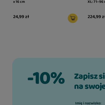
parku czy na działce.
x 16 cm
XL: 71–96
Wymiary: 6,5 cm
24,99 zł
224,99 z
-10%
Zapisz s
na swoje
Imię i nazwisko: