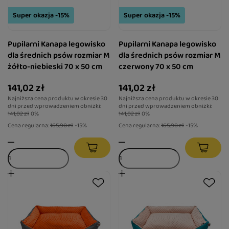
Super okazja -15%
Super okazja -15%
Pupilarni Kanapa legowisko
Pupilarni Kanapa legowisko
dla średnich psów rozmiar M
dla średnich psów rozmiar M
żółto-niebieski 70 x 50 cm
czerwony 70 x 50 cm
141,02 zł
141,02 zł
Najniższa cena produktu w okresie 30
Najniższa cena produktu w okresie 30
dni przed wprowadzeniem obniżki:
dni przed wprowadzeniem obniżki:
141,02 zł
0%
141,02 zł
0%
Cena regularna:
165,90 zł
-15%
Cena regularna:
165,90 zł
-15%