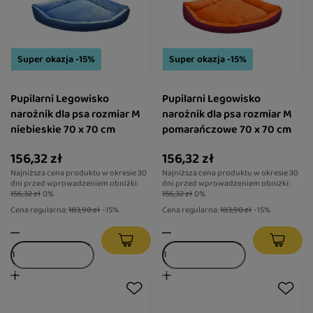
Super okazja -15%
Super okazja -15%
Pupilarni Legowisko
Pupilarni Legowisko
narożnik dla psa rozmiar M
narożnik dla psa rozmiar M
niebieskie 70 x 70 cm
pomarańczowe 70 x 70 cm
156,32 zł
156,32 zł
Najniższa cena produktu w okresie 30
Najniższa cena produktu w okresie 30
dni przed wprowadzeniem obniżki:
dni przed wprowadzeniem obniżki:
156,32 zł
0%
156,32 zł
0%
Cena regularna:
183,90 zł
-15%
Cena regularna:
183,90 zł
-15%