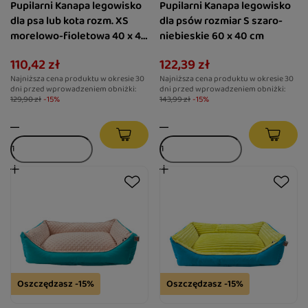
Pupilarni Kanapa legowisko
Pupilarni Kanapa legowisko
dla psa lub kota rozm. XS
dla psów rozmiar S szaro-
morelowo-fioletowa 40 x 40
niebieskie 60 x 40 cm
cm
110,42 zł
122,39 zł
Najniższa cena produktu w okresie 30
Najniższa cena produktu w okresie 30
dni przed wprowadzeniem obniżki:
dni przed wprowadzeniem obniżki:
129,90 zł
-15%
143,99 zł
-15%
Oszczędzasz -15%
Oszczędzasz -15%