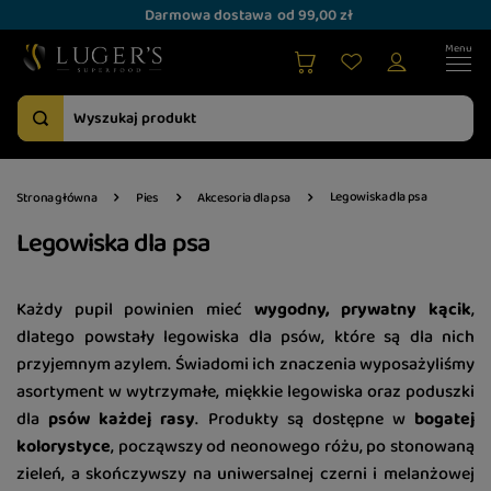
Darmowa dostawa
od 99,00 zł
Legowiska dla psa
Strona główna
Pies
Akcesoria dla psa
Legowiska dla psa
Każdy pupil powinien mieć
wygodny, prywatny kącik
,
dlatego powstały legowiska dla psów, które są dla nich
przyjemnym azylem. Świadomi ich znaczenia wyposażyliśmy
asortyment w wytrzymałe, miękkie legowiska oraz poduszki
dla
psów każdej rasy
. Produkty są dostępne w
bogatej
kolorystyce
, począwszy od neonowego różu, po stonowaną
zieleń, a skończywszy na uniwersalnej czerni i melanżowej