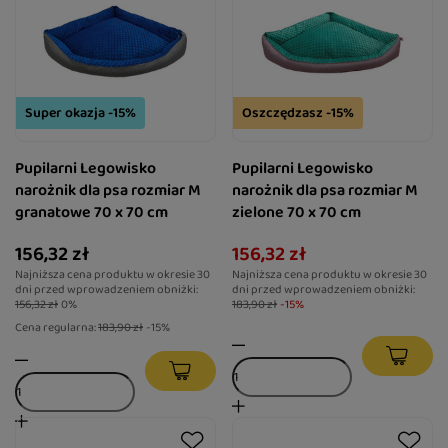
Super okazja -15%
Oszczędzasz -15%
Pupilarni Legowisko
Pupilarni Legowisko
narożnik dla psa rozmiar M
narożnik dla psa rozmiar M
granatowe 70 x 70 cm
zielone 70 x 70 cm
156,32 zł
156,32 zł
Najniższa cena produktu w okresie 30
Najniższa cena produktu w okresie 30
dni przed wprowadzeniem obniżki:
dni przed wprowadzeniem obniżki:
156,32 zł
0%
183,90 zł
-15%
Cena regularna:
183,90 zł
-15%