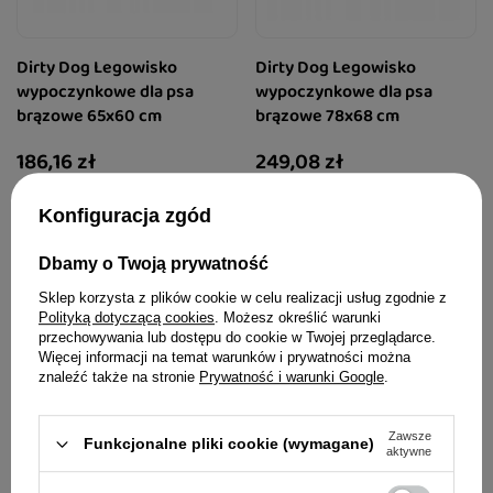
Dirty Dog Legowisko
Dirty Dog Legowisko
wypoczynkowe dla psa
wypoczynkowe dla psa
brązowe 65x60 cm
brązowe 78x68 cm
186,16 zł
249,08 zł
Konfiguracja zgód
Dbamy o Twoją prywatność
Sklep korzysta z plików cookie w celu realizacji usług zgodnie z
Polityką dotyczącą cookies
. Możesz określić warunki
przechowywania lub dostępu do cookie w Twojej przeglądarce.
Więcej informacji na temat warunków i prywatności można
znaleźć także na stronie
Prywatność i warunki Google
.
Zawsze
Funkcjonalne pliki cookie (wymagane)
aktywne