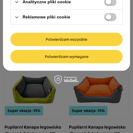
Analityczne pliki cookie
Domek z filcu dla psa Dolina
Cooper & Pals Mata do
Noteci beżowy 32 x 37 x 54
samochodu dla psa
Reklamowe pliki cookie
cm
269,00 zł
47,89 zł
Potwierdzam wszystkie
Potwierdzam wymagane
Super okazja -15%
Super okazja -15%
Pupilarni Kanapa legowisko
Pupilarni Kanapa legowisko