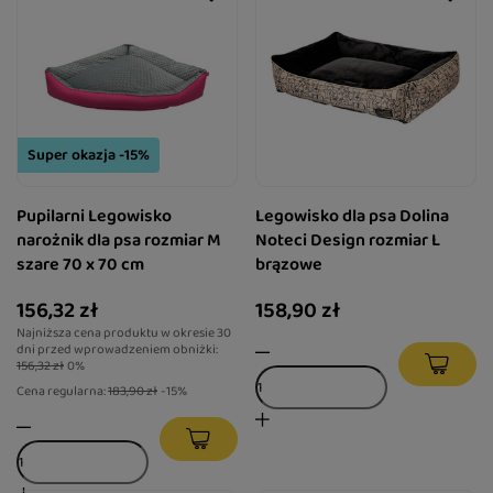
Super okazja -15%
Pupilarni Legowisko
Legowisko dla psa Dolina
narożnik dla psa rozmiar M
Noteci Design rozmiar L
szare 70 x 70 cm
brązowe
156,32 zł
158,90 zł
Najniższa cena produktu w okresie 30
dni przed wprowadzeniem obniżki:
156,32 zł
0%
Cena regularna:
183,90 zł
-15%