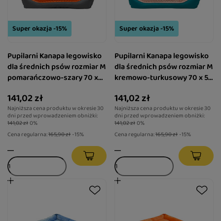
Super okazja -15%
Super okazja -15%
Pupilarni Kanapa legowisko
Pupilarni Kanapa legowisko
dla średnich psów rozmiar M
dla średnich psów rozmiar M
pomarańczowo-szary 70 x
kremowo-turkusowy 70 x 50
50 cm
cm
141,02 zł
141,02 zł
Najniższa cena produktu w okresie 30
Najniższa cena produktu w okresie 30
dni przed wprowadzeniem obniżki:
dni przed wprowadzeniem obniżki:
141,02 zł
0%
141,02 zł
0%
Cena regularna:
165,90 zł
-15%
Cena regularna:
165,90 zł
-15%