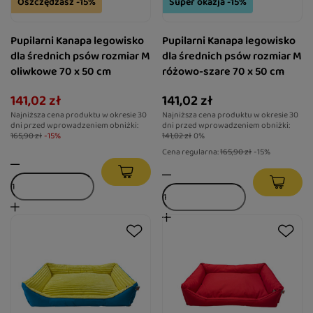
Oszczędzasz -15%
Super okazja -15%
Pupilarni Kanapa legowisko
Pupilarni Kanapa legowisko
dla średnich psów rozmiar M
dla średnich psów rozmiar M
oliwkowe 70 x 50 cm
różowo-szare 70 x 50 cm
141,02 zł
141,02 zł
Najniższa cena produktu w okresie 30
Najniższa cena produktu w okresie 30
dni przed wprowadzeniem obniżki:
dni przed wprowadzeniem obniżki:
165,90 zł
-15%
141,02 zł
0%
Cena regularna:
165,90 zł
-15%