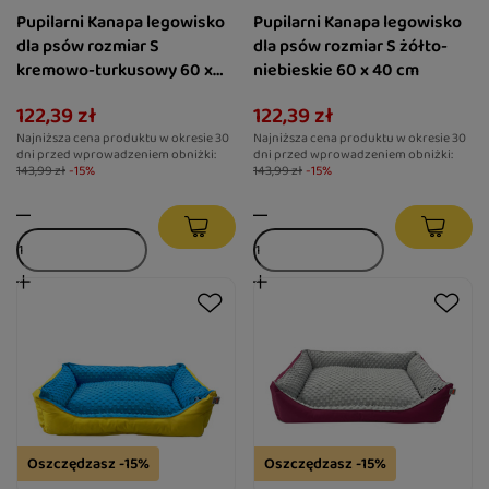
Pupilarni Kanapa legowisko
Pupilarni Kanapa legowisko
dla psów rozmiar S
dla psów rozmiar S żółto-
kremowo-turkusowy 60 x
niebieskie 60 x 40 cm
40 cm
122,39 zł
122,39 zł
Najniższa cena produktu w okresie 30
Najniższa cena produktu w okresie 30
dni przed wprowadzeniem obniżki:
dni przed wprowadzeniem obniżki:
143,99 zł
-15%
143,99 zł
-15%
Oszczędzasz -15%
Oszczędzasz -15%