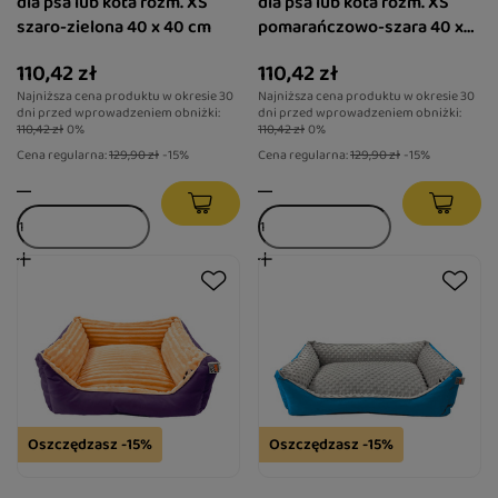
dla psa lub kota rozm. XS
dla psa lub kota rozm. XS
szaro-zielona 40 x 40 cm
pomarańczowo-szara 40 x
40 cm
110,42 zł
110,42 zł
Najniższa cena produktu w okresie 30
Najniższa cena produktu w okresie 30
dni przed wprowadzeniem obniżki:
dni przed wprowadzeniem obniżki:
110,42 zł
0%
110,42 zł
0%
Cena regularna:
129,90 zł
-15%
Cena regularna:
129,90 zł
-15%
Oszczędzasz -15%
Oszczędzasz -15%