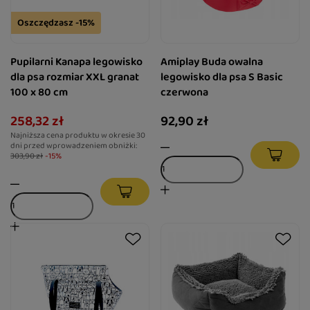
Oszczędzasz -15%
Pupilarni Kanapa legowisko
Amiplay Buda owalna
dla psa rozmiar XXL granat
legowisko dla psa S Basic
100 x 80 cm
czerwona
258,32 zł
92,90 zł
Najniższa cena produktu w okresie 30
dni przed wprowadzeniem obniżki:
303,90 zł
-15%