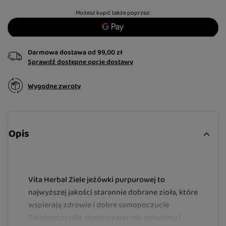
Możesz kupić także poprzez:
Darmowa dostawa
od
99,00 zł
Sprawdź dostępne opcje dostawy
Wygodne zwroty
Opis
Vita Herbal Ziele jeżówki purpurowej to
najwyższej jakości starannie dobrane zioła, które
wspierają zdrowie i dobre samopoczucie
Twojego pupila, dostarczając mu naturalny i