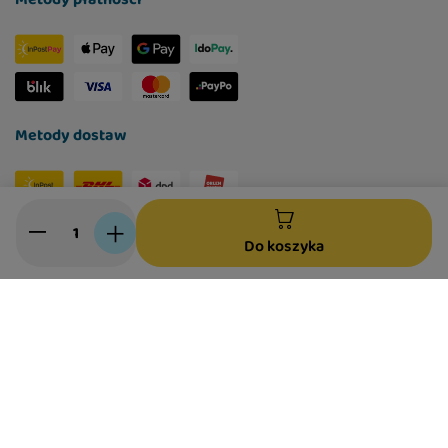
Metody dostaw
Social media
Do koszyka
W sklepie prezentujemy ceny brutto (z VAT).
Stawki VAT dla konsumentów z kraju:
Polska
.