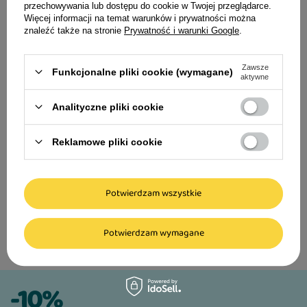
przechowywania lub dostępu do cookie w Twojej przeglądarce.
9,51 zł
Więcej informacji na temat warunków i prywatności można
znaleźć także na stronie
Prywatność i warunki Google
.
95,10 zł / kg
Najniższa cena produkt
wprowadzeniem obniżk
Zawsze
Funkcjonalne pliki cookie (wymagane)
Cena regularna:
13,59 zł
aktywne
Analityczne pliki cookie
Dokas Przysmak dla psa filet z piersi
kaczki 70 g
Reklamowe pliki cookie
10,99 zł
109,90 zł / kg
Potwierdzam wszystkie
Potwierdzam wymagane
-10%