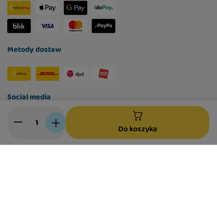
Metody dostaw
Social media
Do koszyka
W sklepie prezentujemy ceny brutto (z VAT).
Stawki VAT dla konsumentów z kraju:
Polska
.
Polityka prywatności
Ustawienia Cookies