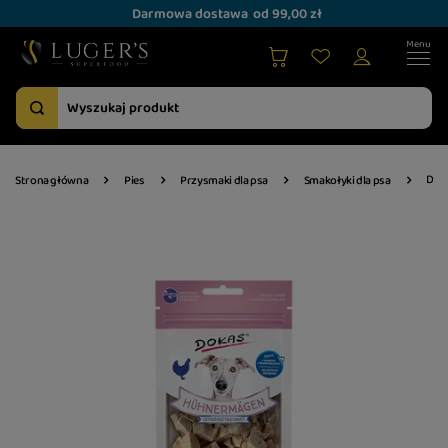
Darmowa dostawa
od 99,00 zł
Doka
Strona główna
Pies
Przysmaki dla psa
Smakołyki dla psa