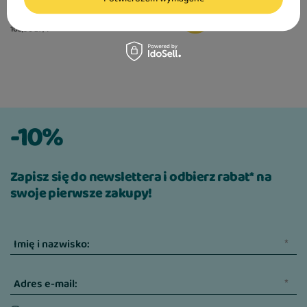
25,99 zł
103,96 zł / l
-10%
Zapisz się do newslettera i odbierz rabat* na
swoje pierwsze zakupy!
Imię i nazwisko:
Adres e-mail: