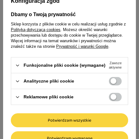
Konfiguracja zgód
Idealne uzupełnienie dla Twojego
czworonoga
Dbamy o Twoją prywatność
Sklep korzysta z plików cookie w celu realizacji usług zgodnie z
Super okazja -20
Polityką dotyczącą cookies
. Możesz określić warunki
przechowywania lub dostępu do cookie w Twojej przeglądarce.
Więcej informacji na temat warunków i prywatności można
Over Zoo Wow Do
znaleźć także na stronie
Prywatność i warunki Google
.
ułatwiająca rozc
Zawsze
Funkcjonalne pliki cookie (wymagane)
aktywne
23,99 zł
95,96 zł / l
Analityczne pliki cookie
Najniższa cena produkt
wprowadzeniem obniżk
Reklamowe pliki cookie
Cena regularna:
29,99 z
Over Zoo Szampon dla psa z
Potwierdzam wszystkie
ketokonazolem i chlorheksydyną 250 ml
Potwierdzam wymagane