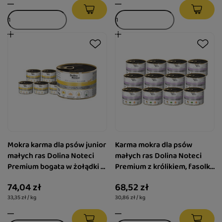
Mokra karma dla psów junior
Karma mokra dla psów
małych ras Dolina Noteci
małych ras Dolina Noteci
Premium bogata w żołądki z
Premium z królikiem, fasolką
kurczaka z wątróbką cielęcą
i ryżem zestaw 12 x 185 g
74,04 zł
68,52 zł
zestaw 12 x 185 g
33,35 zł / kg
30,86 zł / kg