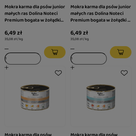
Mokra karma dla psów junior
Mokra karma dla psów junior
małych ras Dolina Noteci
małych ras Dolina Noteci
Premium bogata w żołądki
Premium bogata w żołądki z
jagnięce puszka 185 g
kurczaka z wątróbką cielęcą
6,49 zł
6,49 zł
puszka 185 g
35,08 zł / kg
35,08 zł / kg
Mokra karma dla psów
Mokra karma dla psów