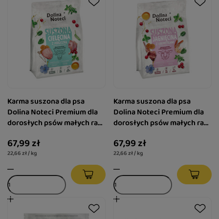
Karma suszona dla psa
Karma suszona dla psa
Dolina Noteci Premium dla
Dolina Noteci Premium dla
dorosłych psów małych ras
dorosłych psów małych ras
– cielęcina z perliczką 3 kg
– jagnięcina z krewetkami 3
67,99 zł
67,99 zł
kg
22,66 zł / kg
22,66 zł / kg