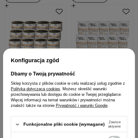
Konfiguracja zgód
Karma mokra dla psów
Mokra karma dla psów
Dbamy o Twoją prywatność
małych ras Dolina Noteci
małych ras Dolina Noteci
Sklep korzysta z plików cookie w celu realizacji usług zgodnie z
Premium z bażantem, dynią i
Premium z gęsią,
Polityką dotyczącą cookies
. Możesz określić warunki
makaronem zestaw 12 x 185
ziemniakami i jabłkiem
przechowywania lub dostępu do cookie w Twojej przeglądarce.
68,52 zł
37,90 zł
g
zestaw 10 x 100 g
Więcej informacji na temat warunków i prywatności można
znaleźć także na stronie
Prywatność i warunki Google
.
30,86 zł / kg
37,90 zł / kg
Zawsze
Funkcjonalne pliki cookie (wymagane)
aktywne