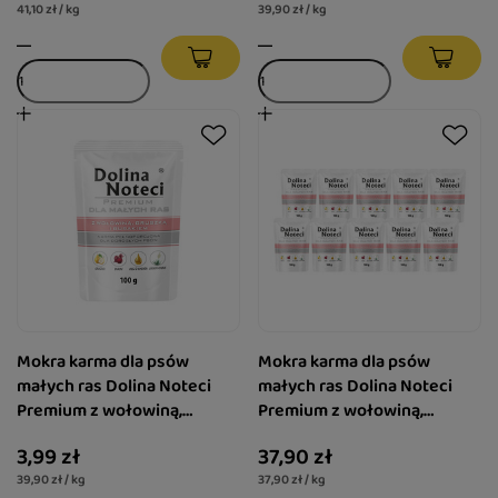
41,10 zł / kg
39,90 zł / kg
Mokra karma dla psów
Mokra karma dla psów
małych ras Dolina Noteci
małych ras Dolina Noteci
Premium z wołowiną,
Premium z wołowiną,
gruszką i burakiem 100 g
gruszką i burakiem zestaw
3,99 zł
37,90 zł
10 x 100 g
39,90 zł / kg
37,90 zł / kg