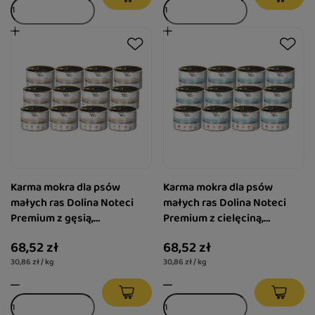
Karma mokra dla psów
Karma mokra dla psów
małych ras Dolina Noteci
małych ras Dolina Noteci
Premium z gęsią,
Premium z cielęciną,
ziemniakami i jabłkiem
pomidorami i makaronem
68,52 zł
68,52 zł
zestaw 12 x 185 g
zestaw 12 x 185 g
30,86 zł / kg
30,86 zł / kg