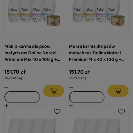
Mokra karma dla psów
Mokra karma dla psów
małych ras Dolina Noteci
małych ras Dolina Noteci
Premium Mix 40 x 100 g +
Premium Mix 40 x 100 g +
gratis Luger's Little's
gratis Luger's Little's
151,70 zł
151,70 zł
Moments z jagnięciną 185 g
Moments z przepiórką i
36,25 zł / kg
36,25 zł / kg
żurawiną 185 g