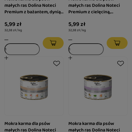
małych ras Dolina Noteci
małych ras Dolina Noteci
Premium z bażantem, dynią i
Premium z cielęciną,
makaronem puszka 185 g
pomidorami i makaronem
5,99 zł
5,99 zł
puszka 185 g
32,38 zł / kg
32,38 zł / kg
Mokra karma dla psów
Mokra karma dla psów
małych ras Dolina Noteci
małych ras Dolina Noteci