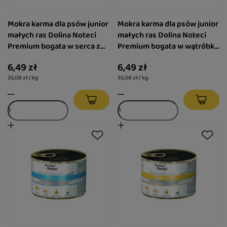
Mokra karma dla psów junior
Mokra karma dla psów junior
małych ras Dolina Noteci
małych ras Dolina Noteci
Premium bogata w serca z
Premium bogata w wątróbkę
indyka z wątróbką z gęsi
z królika z ozorami z jelenia
6,49 zł
6,49 zł
puszka 185 g
puszka 185 g
35,08 zł / kg
35,08 zł / kg