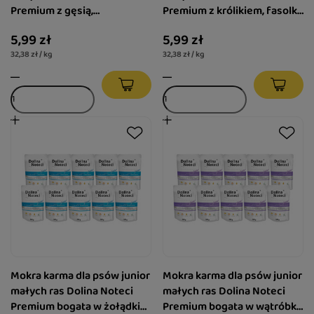
Premium z gęsią,
Premium z królikiem, fasolka
ziemniakami i jabłkiem
i ryżem brązowym puszka
5,99 zł
5,99 zł
puszka 185 g
185 g
32,38 zł / kg
32,38 zł / kg
Mokra karma dla psów junior
Mokra karma dla psów junior
małych ras Dolina Noteci
małych ras Dolina Noteci
Premium bogata w żołądki
Premium bogata w wątróbkę