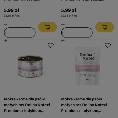
szpinakiem i marchewką 185
brokułem i żurawiną 185 g
5,99 zł
5,99 zł
g
32,38 zł / kg
32,38 zł / kg
Mokra karma dla psów
Mokra karma dla psów
małych ras Dolina Noteci
małych ras Dolina Noteci
Premium z indykiem,
Premium z indykiem,
batatem i borówką 185 g
batatem i borówką 100 g