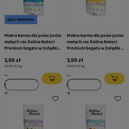
Nasz bestseller
Mokra karma dla psów junior
Mokra karma dla psów junior
małych ras Dolina Noteci
małych ras Dolina Noteci
Premium bogata w żołądki
Premium bogata w żołądki z
jagnięce saszetka 100 g
kurczaka z wątróbką cielęcą
3,99 zł
3,99 zł
saszetka 100 g
39,90 zł / kg
39,90 zł / kg