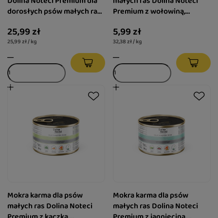
Dolina Noteci Premium dla
małych ras Dolina Noteci
dorosłych psów małych ras
Premium z wołowiną,
kaczka z królikiem 1 kg
gruszką i burakiem 185 g
25,99 zł
5,99 zł
25,99 zł / kg
32,38 zł / kg
Mokra karma dla psów
Mokra karma dla psów
małych ras Dolina Noteci
małych ras Dolina Noteci
Premium z kaczką,
Premium z jagnięciną,