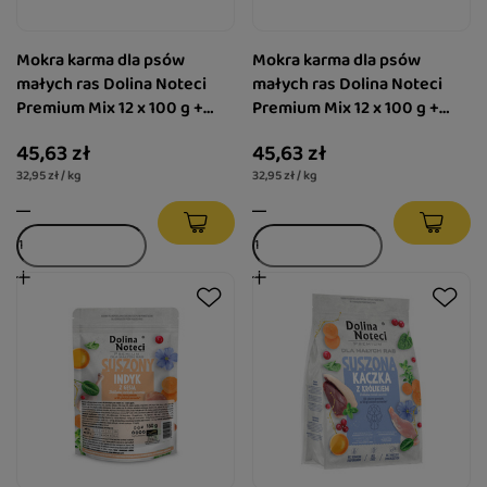
Mokra karma dla psów
Mokra karma dla psów
małych ras Dolina Noteci
małych ras Dolina Noteci
Premium Mix 12 x 100 g +
Premium Mix 12 x 100 g +
gratis Luger's Little's
gratis Luger's Little's
45,63 zł
45,63 zł
Moments z sercami z kaczki
Moments z żołądkami
32,95 zł / kg
32,95 zł / kg
185 g
wołowymi 185 g