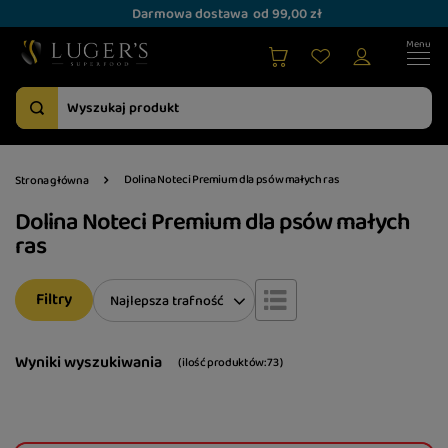
Darmowa dostawa
od 99,00 zł
Dolina Noteci Premium dla psów małych ras
Strona główna
Dolina Noteci Premium dla psów małych
ras
Filtry
Zmień sortowanie
Najlepsza trafność
Wyniki wyszukiwania
( ilość produktów:
73
)