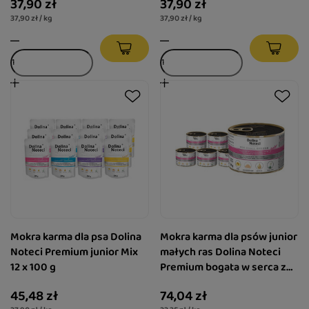
37,90 zł
37,90 zł
zestaw 10 x 100 g
zestaw 10 x 100 g
37,90 zł / kg
37,90 zł / kg
Mokra karma dla psa Dolina
Mokra karma dla psów junior
Noteci Premium junior Mix
małych ras Dolina Noteci
12 x 100 g
Premium bogata w serca z
indyka z wątróbką z gęsi
45,48 zł
74,04 zł
zestaw 12 x 185 g