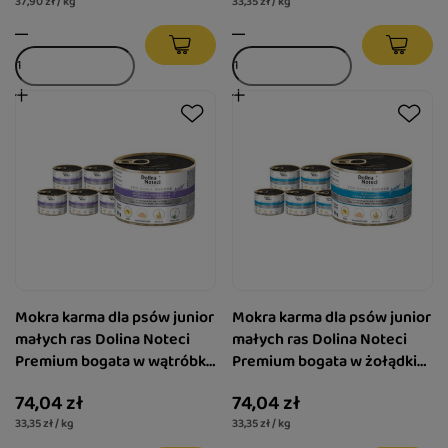
37,90 zł / kg
33,35 zł / kg
Mokra karma dla psów junior
Mokra karma dla psów junior
małych ras Dolina Noteci
małych ras Dolina Noteci
Premium bogata w wątróbkę
Premium bogata w żołądki
z królika z ozorami z jelenia
jagnięce zestaw 12 x 185 g
74,04 zł
74,04 zł
zestaw 12 x 185 g
33,35 zł / kg
33,35 zł / kg