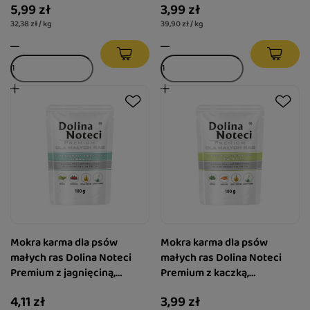
5,99 zł
3,99 zł
32,38 zł / kg
39,90 zł / kg
Mokra karma dla psów
Mokra karma dla psów
małych ras Dolina Noteci
małych ras Dolina Noteci
Premium z jagnięciną,
Premium z kaczką,
brokułem i żurawiną 100 g
szpinakiem i marchewką 100
4,11 zł
3,99 zł
g