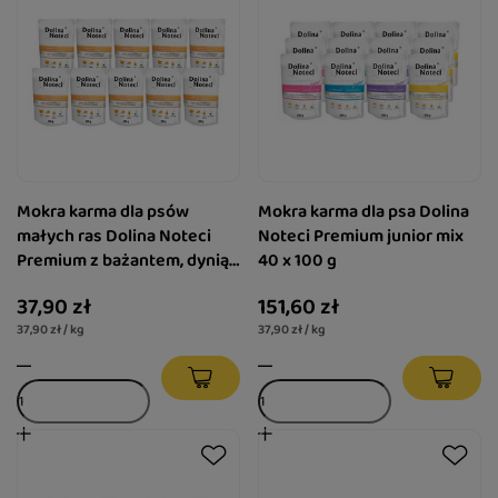
Mokra karma dla psów
Mokra karma dla psa Dolina
małych ras Dolina Noteci
Noteci Premium junior mix
Premium z bażantem, dynią i
40 x 100 g
makaronem zestaw 10 x 100
37,90 zł
151,60 zł
g
37,90 zł / kg
37,90 zł / kg