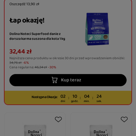
Oszczędź
13,90 zł
Łap okazję!
Dolina Noteci Superfood danie z
dorsza karma suszona dla kota 1 kg
32,44 zł
Najniższa cena produktu w okresie 30 dni przed wprowadzeniem obniżki:
34,76 zł
-6%
Cena regularna:
46,34 zł
-30%
Kup teraz
02
10
04
23
Następna Okazja:
dni
godz.
min.
sek.