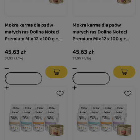
Mokra karma dla psów
Mokra karma dla psów
małych ras Dolina Noteci
małych ras Dolina Noteci
Premium Mix 12 x 100 g +
Premium Mix 12 x 100 g +
gratis Luger's Little's
gratis Luger's Little's
45,63 zł
45,63 zł
Moments z przepiórką 185 g
Moments z sercami z gęsi
32,95 zł / kg
32,95 zł / kg
185 g