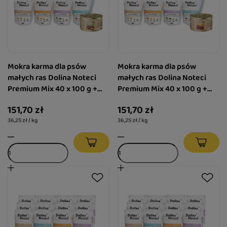
Mokra karma dla psów
Mokra karma dla psów
małych ras Dolina Noteci
małych ras Dolina Noteci
Premium Mix 40 x 100 g +
Premium Mix 40 x 100 g +
gratis Luger's Little's
gratis Luger's Little's
151,70 zł
151,70 zł
Moments z sercami z gęsi
Moments z sercami z kaczki
36,25 zł / kg
36,25 zł / kg
185 g
185 g