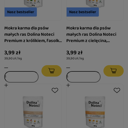
Nasz bestseller
Nasz bestseller
Mokra karma dla psów
Mokra karma dla psów
małych ras Dolina Noteci
małych ras Dolina Noteci
Premium z królikiem, fasolką
Premium z cielęcina,
i ryżem saszetka 100 g
pomidorami i makaronem
3,99 zł
3,99 zł
saszetka 100 g
39,90 zł / kg
39,90 zł / kg