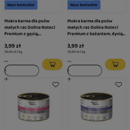
Nasz bestseller
Nasz bestseller
Mokra karma dla psów
Mokra karma dla psów
małych ras Dolina Noteci
małych ras Dolina Noteci
Premium z gęsią,
Premium z bażantem, dynią i
ziemniakami i jabłkiem
makaronem saszetka 100 g
3,99 zł
3,99 zł
saszetka 100 g
39,90 zł / kg
39,90 zł / kg