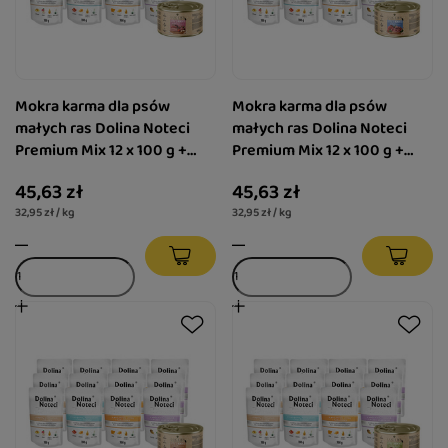
Mokra karma dla psów
Mokra karma dla psów
małych ras Dolina Noteci
małych ras Dolina Noteci
Premium Mix 12 x 100 g +
Premium Mix 12 x 100 g +
gratis Luger's Little's
gratis Luger's Little's
45,63 zł
45,63 zł
Moments z cielęciną 185 g
Moments z jagnięciną 185 g
32,95 zł / kg
32,95 zł / kg