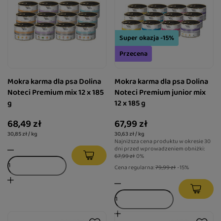
Super okazja -15%
Przecena
Mokra karma dla psa Dolina
Mokra karma dla psa Dolina
Noteci Premium mix 12 x 185
Noteci Premium junior mix
g
12 x 185 g
68,49 zł
67,99 zł
30,85 zł / kg
30,63 zł / kg
Najniższa cena produktu w okresie 30
dni przed wprowadzeniem obniżki:
67,99 zł
0%
Cena regularna:
79,99 zł
-15%