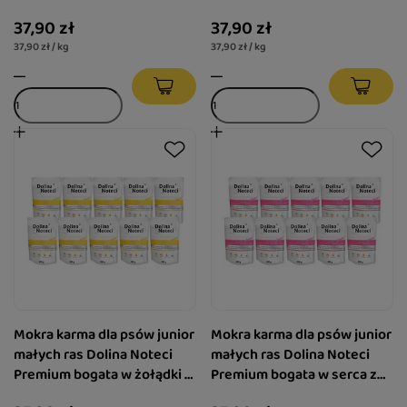
jagnięce zestaw 10 x 100 g
z królika z ozorami z jelenia
37,90 zł
37,90 zł
zestaw 10 x 100 g
37,90 zł / kg
37,90 zł / kg
Mokra karma dla psów junior
Mokra karma dla psów junior
małych ras Dolina Noteci
małych ras Dolina Noteci
Premium bogata w żołądki z
Premium bogata w serca z
kurczaka z wątróbką cielęcą
indyka z wątróbką z gęsi