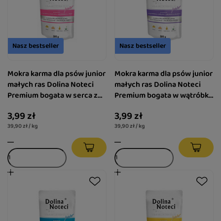
Nasz bestseller
Nasz bestseller
Mokra karma dla psów junior
Mokra karma dla psów junior
małych ras Dolina Noteci
małych ras Dolina Noteci
Premium bogata w serca z
Premium bogata w wątróbkę
indyka z wątróbką z gęsi 100
z królika z ozorami z jelenia
3,99 zł
3,99 zł
g
saszetka 100 g
39,90 zł / kg
39,90 zł / kg