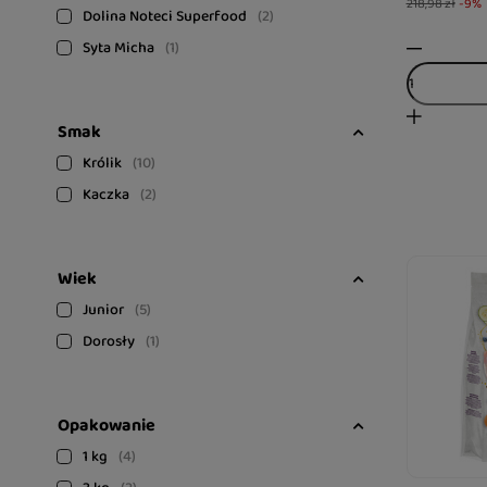
218,98 zł
-9%
Dolina Noteci Superfood
2
Syta Micha
1
Smak
Królik
10
Kaczka
2
Wiek
Junior
5
Dorosły
1
Opakowanie
1 kg
4