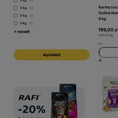
3 kg
2
Karma sus
4 kg
2
Dolina Not
9 kg
2
9 kg
5 kg
1
199,00 z
+ rozwiń
22,11 zł / kg
Wyświetl