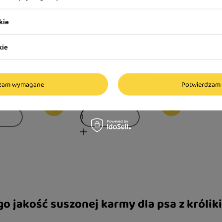
kie
teci Superfood
Syta Micha Dog Flakes
ólika Junior karma
suszona karma dla psa Królik
kie
a psa 5 kg
700 g
ł
99,99 zł
dzam wymagane
Potwierdzam 
142,84 zł / kg
go jakość suszonej karmy dla psa z króli