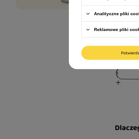
Analityczne pliki coo
Dolina No
danie z kr
Reklamowe pliki coo
suszona dl
149,00 z
Potwier
29,80 zł / kg
Dlacze