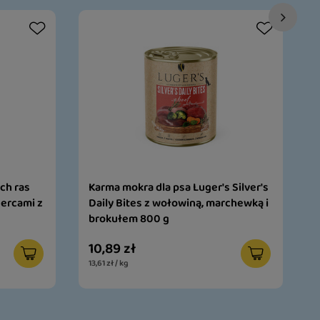
1
ch ras
Karma mokra dla psa Luger's Silver's
sercami z
Daily Bites z wołowiną, marchewką i
brokułem 800 g
10,89 zł
13,61 zł / kg