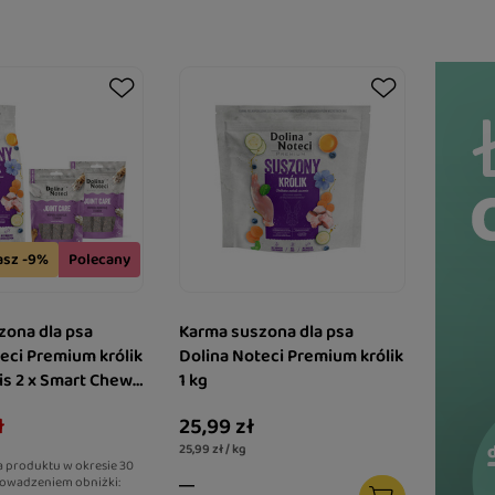
asz -9%
Polecany
zona dla psa
Karma suszona dla psa
eci Premium królik
Dolina Noteci Premium królik
tis 2 x Smart Chews
1 kg
e wspomagające
ł
25,99 zł
25,99 zł / kg
a produktu w okresie 30
owadzeniem obniżki: