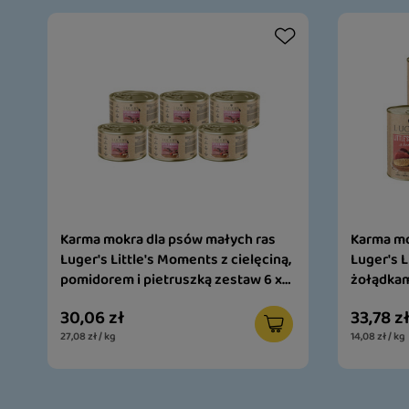
Karma mokra dla psów małych ras
Karma mo
Luger's Little's Moments z cielęciną,
Luger's L
pomidorem i pietruszką zestaw 6 x
żołądkam
185 g
6 x 400 g
30,06 zł
33,78 z
27,08 zł / kg
14,08 zł / kg