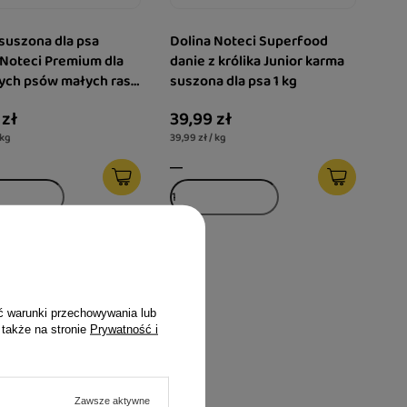
suszona dla psa
Dolina Noteci Superfood
 Noteci Premium dla
danie z królika Junior karma
ych psów małych ras
suszona dla psa 1 kg
z królikiem 1 kg
 zł
39,99 zł
 kg
39,99 zł / kg
ć warunki przechowywania lub
 także na stronie
Prywatność i
Zawsze aktywne