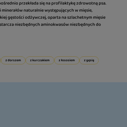
średnio przekłada się na profilaktykę zdrowotną psa.
 minerałów naturalnie występujących w mięsie,
iej gęstości odżywczej, oparta na szlachetnym mięsie
 dostarcza niezbędnych aminokwasów niezbędnych do
z dorszem
z kurczakiem
z łososiem
z gęsią