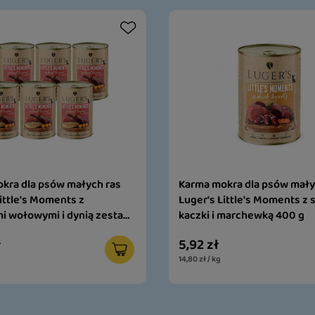
kra dla psów małych ras
Karma mokra dla psów mały
ittle's Moments z
Luger's Little's Moments z 
i wołowymi i dynią zestaw
kaczki i marchewką 400 g
ł
5,92 zł
14,80 zł / kg