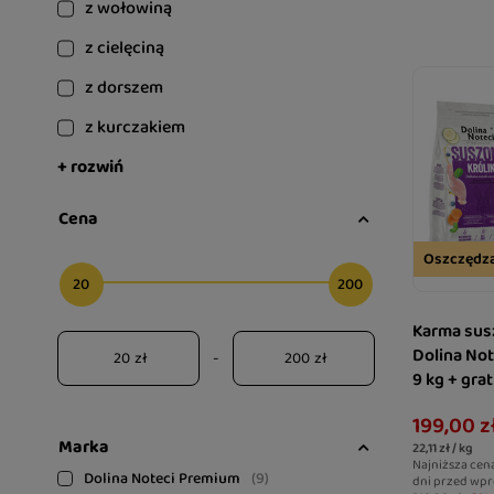
z wołowiną
z cielęciną
z dorszem
z kurczakiem
+ rozwiń
Cena
Oszczędz
20
200
Karma sus
Dolina Not
zł
-
zł
9 kg + gra
Joint Car
199,00 z
stawy
Marka
22,11 zł / kg
Najniższa cen
Dolina Noteci Premium
9
dni przed wpr