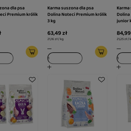
zona dla psa
Karma suszona dla psa
Karma 
eci Premium królik
Dolina Noteci Premium królik
Dolina
3 kg
junior 
ł
63,49 zł
84,99
21,16 zł / kg
21,25 zł / 