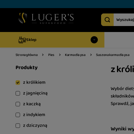
Sklep
Strona główna
Pies
Karma dla psa
Suszona karma dla psa
z król
Produkty
z królikiem
Wybór diet
z jagnięciną
składników
Sprawdź, j
z kaczką
z indykiem
z dziczyzną
Wyniki w