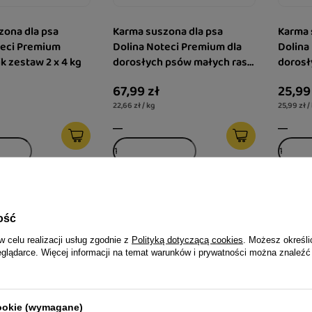
zona dla psa
Karma suszona dla psa
Karma 
teci Premium
Dolina Noteci Premium dla
Dolina
ik zestaw 2 x 4 kg
dorosłych psów małych ras
dorosł
kaczka z królikiem 3 kg
kaczka 
67,99 zł
25,99
22,66 zł / kg
25,99 zł /
ość
w celu realizacji usług zgodnie z
Polityką dotyczącą cookies
. Możesz określi
eglądarce. Więcej informacji na temat warunków i prywatności można znaleźć
cookie (wymagane)