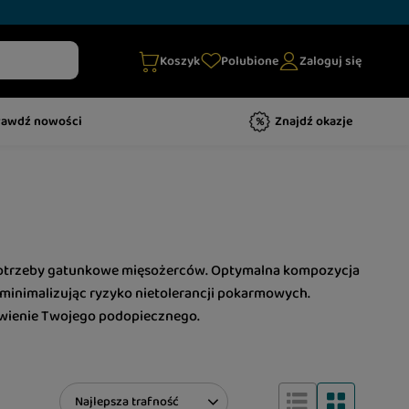
Koszyk
Polubione
Zaloguj się
rawdź nowości
Znajdź okazje
e potrzeby gatunkowe mięsożerców. Optymalna kompozycja
 minimalizując ryzyko nietolerancji pokarmowych.
ywienie Twojego podopiecznego.
Zmień sortowanie
Najlepsza trafność