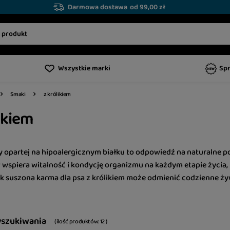
Darmowa dostawa
od 99,00 zł
Wszystkie marki
Sp
z królikiem
Smaki
ikiem
y opartej na hipoalergicznym białku to odpowiedź na naturaln
 wspiera witalność i kondycję organizmu na każdym etapie życia,
ak suszona karma dla psa z królikiem może odmienić codzienne ż
yszukiwania
( ilość produktów:
12
)