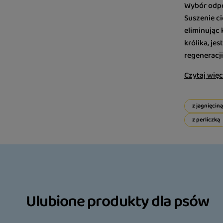
Wybór odpo
Suszenie c
eliminując
królika, j
regeneracji
Czytaj więc
z jagnięciną
z perliczką
Ulubione produkty dla psów