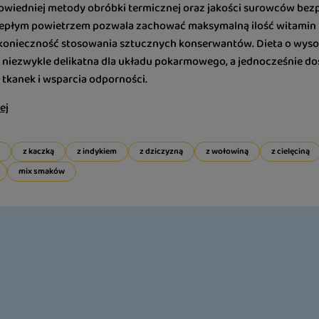
wiedniej metody obróbki termicznej oraz jakości surowców bezpo
iepłym powietrzem pozwala zachować maksymalną ilość witamin i
 konieczność stosowania sztucznych konserwantów. Dieta o wysok
est niezwykle delikatna dla układu pokarmowego, a jednocześnie
 tkanek i wsparcia odporności.
ej
z kaczką
z indykiem
z dziczyzną
z wołowiną
z cielęciną
mix smaków