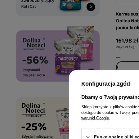
Karma sus
Dolina No
junior król
161,98 zł
20,25 zł / kg
Konfiguracja zgód
Dbamy o Twoją prywatn
Sklep korzysta z plików cookie 
dostępu do cookie w Twojej prz
warunki Google
.
Funkcjonalne pliki 