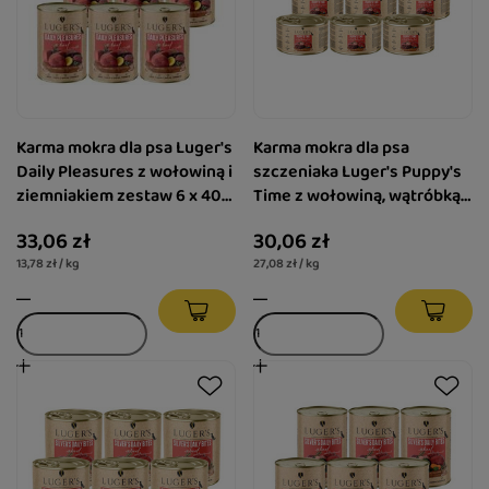
Karma mokra dla psa Luger's
Karma mokra dla psa
Daily Pleasures z wołowiną i
szczeniaka Luger's Puppy's
ziemniakiem zestaw 6 x 400
Time z wołowiną, wątróbką z
g
indyka i borówką zestaw 6 x
33,06 zł
30,06 zł
185 g
13,78 zł / kg
27,08 zł / kg