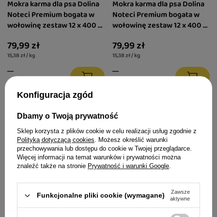
Mokra karma dla psa Dolina
Mokra karma dla psa Dolina
Noteci Premium bogata w
Noteci Premium bogata w
wołowinę zestaw 12 x 400 g
wołowinę zestaw 12 x 400 g
+ Piper Animals z indykiem i
+ Piper Animals z kaczką i
79,99 zł
79,99 zł
brokułem 400 g Gratis
gruszką 400 g Gratis
15,38 zł / kg
15,38 zł / kg
Konfiguracja zgód
Dbamy o Twoją prywatność
Sklep korzysta z plików cookie w celu realizacji usług zgodnie z
Polityką dotyczącą cookies
. Możesz określić warunki
przechowywania lub dostępu do cookie w Twojej przeglądarce.
Więcej informacji na temat warunków i prywatności można
znaleźć także na stronie
Prywatność i warunki Google
.
Oszczędzasz -38%
Zawsze
Funkcjonalne pliki cookie (wymagane)
aktywne
Luger’s karma suszona dla
Luger’s karma suszona dla