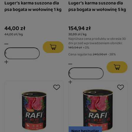
Luger’s karma suszona dla
Luger’s karma suszona dla
psa bogata w wołowinę 1 kg
psa bogata w wołowinę 5 kg
44,00 zł
154,94 zł
44,00 zł / kg
30,99 zł / kg
Najniższa cena produktu w okresie 30
dni przed wprowadzeniem obniżki:
149,94 zł
+3%
Cena regularna:
249,90 zł
-38%
Nasz bestseller