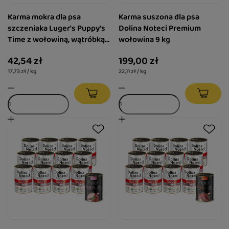
Karma mokra dla psa
Karma suszona dla psa
szczeniaka Luger's Puppy's
Dolina Noteci Premium
Time z wołowiną, wątróbką z
wołowina 9 kg
indyka i borówką zestaw 6 x
42,54 zł
199,00 zł
400 g
17,73 zł / kg
22,11 zł / kg