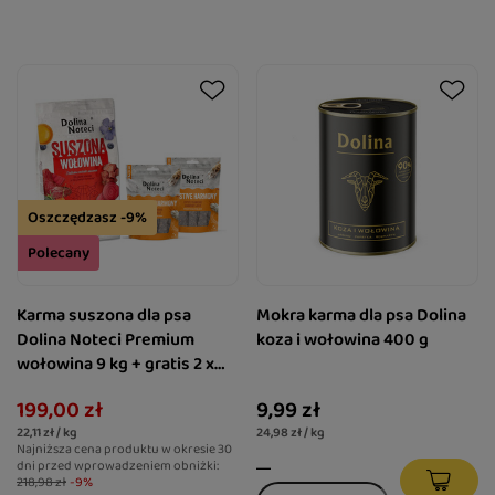
Oszczędzasz -9%
Polecany
Karma suszona dla psa
Mokra karma dla psa Dolina
Dolina Noteci Premium
koza i wołowina 400 g
wołowina 9 kg + gratis 2 x
Smart Chews Digestive
199,00 zł
9,99 zł
Harmony wspierające
22,11 zł / kg
24,98 zł / kg
trawienie
Najniższa cena produktu w okresie 30
dni przed wprowadzeniem obniżki:
218,98 zł
-9%