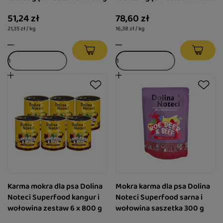
g
51,24 zł
78,60 zł
21,35 zł / kg
16,38 zł / kg
Karma mokra dla psa Dolina
Mokra karma dla psa Dolina
Noteci Superfood kangur i
Noteci Superfood sarna i
wołowina zestaw 6 x 800 g
wołowina saszetka 300 g