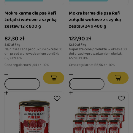
Mokra karma dla psa Rafi
Mokra karma dla psa Rafi
żołądki wołowe z szynką
żołądki wołowe z szynką
zestaw 12 x 800 g
zestaw 24 x 400 g
82,30 zł
122,90 zł
8,57 zł / kg
12,80 zł / kg
Najniższa cena produktu w okresie 30
Najniższa cena produktu w okresie 30
dni przed wprowadzeniem obniżki:
dni przed wprowadzeniem obniżki:
82,30 zł
0%
122,90 zł
0%
Cena regularna:
91,44 zł
-10%
Cena regularna:
136,56 zł
-10%