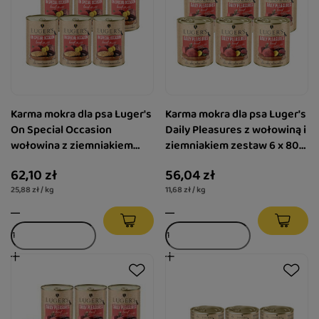
Karma mokra dla psa Luger's
Karma mokra dla psa Luger's
On Special Occasion
Daily Pleasures z wołowiną i
wołowina z ziemniakiem
ziemniakiem zestaw 6 x 800
zestaw 6 x 400 g
g
62,10 zł
56,04 zł
25,88 zł / kg
11,68 zł / kg