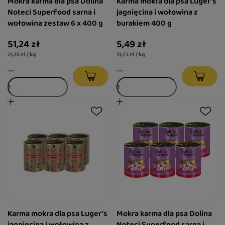
Mokra karma dla psa Dolina
Karma mokra dla psa Luger’s
Noteci Superfood sarna i
jagnięcina i wołowina z
wołowina zestaw 6 x 400 g
burakiem 400 g
51,24 zł
5,49 zł
21,35 zł / kg
13,73 zł / kg
Karma mokra dla psa Luger’s
Mokra karma dla psa Dolina
jagnięcina i wołowina z
Noteci Superfood sarna i