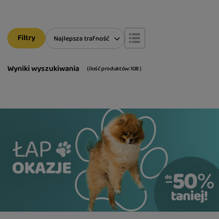
Filtry
Zmień sortowanie
Najlepsza trafność
Wyniki wyszukiwania
( ilość produktów:
108
)