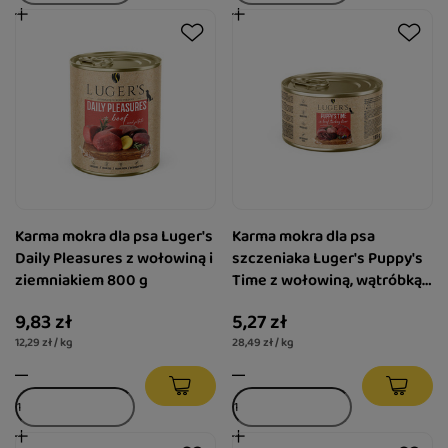
Karma mokra dla psa Luger's
Karma mokra dla psa
Daily Pleasures z wołowiną i
szczeniaka Luger's Puppy's
ziemniakiem 800 g
Time z wołowiną, wątróbką z
indyka i borówką 185 g
9,83 zł
5,27 zł
12,29 zł / kg
28,49 zł / kg