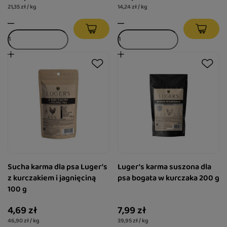
21,35 zł / kg
14,24 zł / kg
Sucha karma dla psa Luger’s
Luger’s karma suszona dla
z kurczakiem i jagnięciną
psa bogata w kurczaka 200 g
100 g
4,69 zł
7,99 zł
46,90 zł / kg
39,95 zł / kg