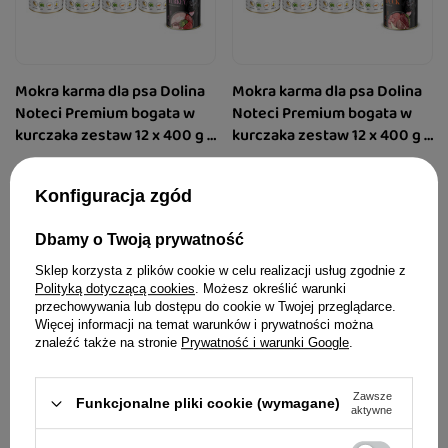
Mokra karma dla psa Dolina
Mokra karma dla psa Dolina
Noteci Premium bogata w
Noteci Premium bogata w
kurczaka zestaw 12 x 400 g +
kurczaka zestaw 12 x 400 g +
Piper Animals z indykiem i
Piper Animals z kaczką i
79,99 zł
79,99 zł
brokułem 400 g Gratis
gruszką 400 g Gratis
Konfiguracja zgód
15,38 zł / kg
15,38 zł / kg
Dbamy o Twoją prywatność
Sklep korzysta z plików cookie w celu realizacji usług zgodnie z
Polityką dotyczącą cookies
. Możesz określić warunki
przechowywania lub dostępu do cookie w Twojej przeglądarce.
Więcej informacji na temat warunków i prywatności można
znaleźć także na stronie
Prywatność i warunki Google
.
Zawsze
Funkcjonalne pliki cookie (wymagane)
aktywne