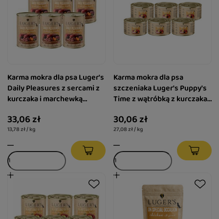
Karma mokra dla psa Luger's
Karma mokra dla psa
Daily Pleasures z sercami z
szczeniaka Luger's Puppy's
kurczaka i marchewką
Time z wątróbką z kurczaka,
zestaw 6 x 400 g
marchewką i ziemniakiem
33,06 zł
30,06 zł
zestaw 6 x 185 g
13,78 zł / kg
27,08 zł / kg