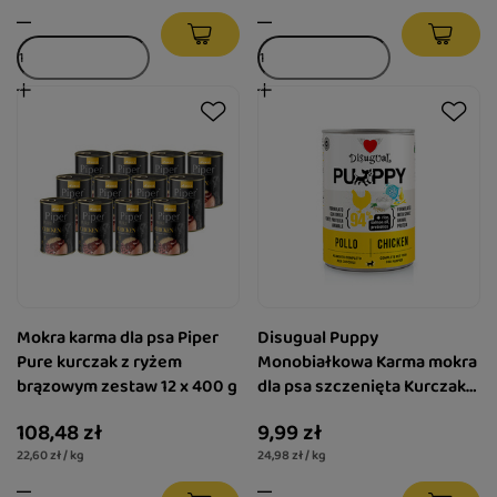
Mokra karma dla psa Piper
Disugual Puppy
Pure kurczak z ryżem
Monobiałkowa Karma mokra
brązowym zestaw 12 x 400 g
dla psa szczenięta Kurczak
400 g
108,48 zł
9,99 zł
22,60 zł / kg
24,98 zł / kg