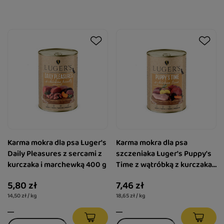
Karma mokra dla psa Luger's
Karma mokra dla psa
Daily Pleasures z sercami z
szczeniaka Luger's Puppy's
kurczaka i marchewką 400 g
Time z wątróbką z kurczaka,
marchewką i ziemniakiem
5,80 zł
7,46 zł
400 g
14,50 zł / kg
18,65 zł / kg