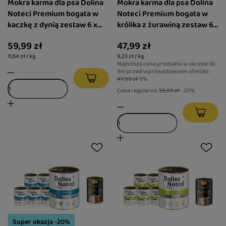
Mokra karma dla psa Dolina
Mokra karma dla psa Dolina
Noteci Premium bogata w
Noteci Premium bogata w
kaczkę z dynią zestaw 6 x
królika z żurawiną zestaw 6
800 g + gratis Piper Animals
x 800 g + gratis Piper
59,99 zł
47,99 zł
z sercami z kurczaka i
Animals z sercami z
11,54 zł / kg
9,23 zł / kg
szpinakiem 400 g
kurczaka i szpinakiem 400 g
Najniższa cena produktu w okresie 30
dni przed wprowadzeniem obniżki:
47,99 zł
0%
Cena regularna:
59,99 zł
-20%
Super okazja -20%