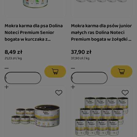
Mokra karma dla psa Dolina
Mokra karma dla psów junior
Noteci Premium Senior
małych ras Dolina Noteci
bogata w kurczaka z
Premium bogata w żołądki z
marchewką i bazylia puszka
kurczaka z wątróbką cielęcą
8,49 zł
37,90 zł
400 g
zestaw 10 x 100 g
21,23 zł / kg
37,90 zł / kg