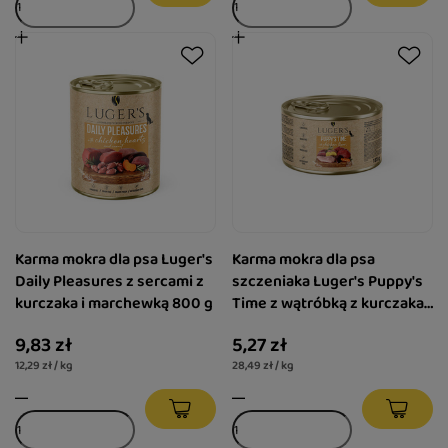
Karma mokra dla psa Luger's
Karma mokra dla psa
Daily Pleasures z sercami z
szczeniaka Luger's Puppy's
kurczaka i marchewką 800 g
Time z wątróbką z kurczaka,
marchewką i ziemniakiem
9,83 zł
5,27 zł
185 g
12,29 zł / kg
28,49 zł / kg