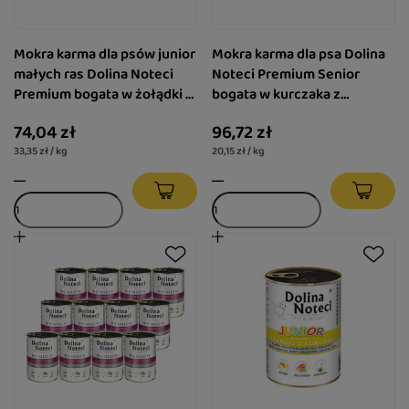
Mokra karma dla psów junior
Mokra karma dla psa Dolina
małych ras Dolina Noteci
Noteci Premium Senior
Premium bogata w żołądki z
bogata w kurczaka z
kurczaka z wątróbką cielęcą
marchewką i bazylia zestaw
74,04 zł
96,72 zł
zestaw 12 x 185 g
12 x 400 g
33,35 zł / kg
20,15 zł / kg