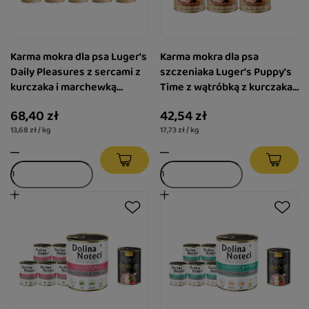
Karma mokra dla psa Luger's
Karma mokra dla psa
Daily Pleasures z sercami z
szczeniaka Luger's Puppy's
kurczaka i marchewką
Time z wątróbką z kurczaka,
zestaw 10 x 500 g
marchewką i ziemniakiem
68,40 zł
42,54 zł
zestaw 6 x 400 g
13,68 zł / kg
17,73 zł / kg