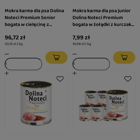
Mokra karma dla psa Dolina
Mokra karma dla psa junior
Noteci Premium Senior
Dolina Noteci Premium
bogata w cielęcinę z
bogata w żołądki z kurczaka
marchewką i tymiankiem
400 g
96,72 zł
7,99 zł
zestaw 12 x 400 g
20,15 zł / kg
19,98 zł / kg