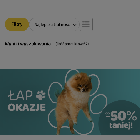
Filtry
Zmień sortowanie
Najlepsza trafność
Wyniki wyszukiwania
( ilość produktów:
67
)