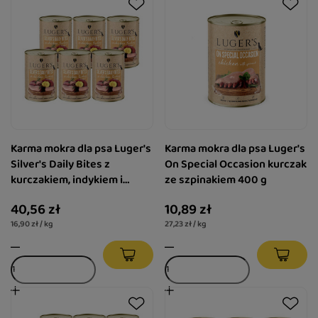
Karma mokra dla psa Luger's
Karma mokra dla psa Luger's
Silver's Daily Bites z
On Special Occasion kurczak
kurczakiem, indykiem i
ze szpinakiem 400 g
ziemniakiem zestaw 6 x 400
40,56 zł
10,89 zł
g
16,90 zł / kg
27,23 zł / kg