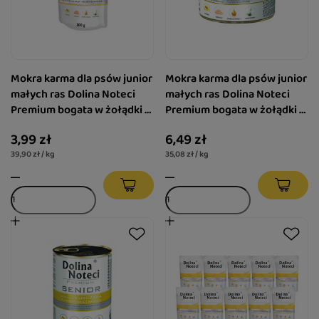
Mokra karma dla psów junior
Mokra karma dla psów junior
małych ras Dolina Noteci
małych ras Dolina Noteci
Premium bogata w żołądki z
Premium bogata w żołądki z
kurczaka z wątróbką cielęcą
kurczaka z wątróbką cielęcą
3,99 zł
6,49 zł
saszetka 100 g
puszka 185 g
39,90 zł / kg
35,08 zł / kg