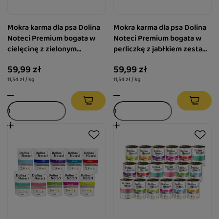
Mokra karma dla psa Dolina
Mokra karma dla psa Dolina
Noteci Premium bogata w
Noteci Premium bogata w
cielęcinę z zielonym
perliczkę z jabłkiem zestaw
groszkiem 6 x 800 g + gratis
6 x 800 g + gratis Piper
59,99 zł
59,99 zł
Piper Animals z sercami z
Animals z sercami z
11,54 zł / kg
11,54 zł / kg
kurczaka i szpinakiem 400 g
kurczaka i szpinakiem 400 g