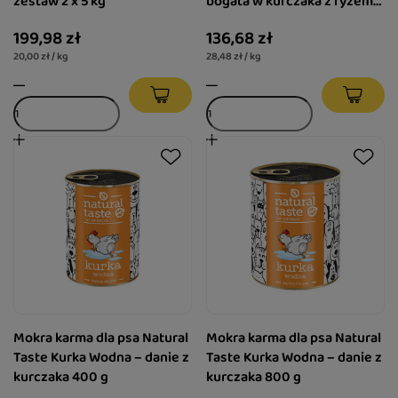
zestaw 2 x 5 kg
bogata w kurczaka z ryżem
12 x 400 g
199,98 zł
136,68 zł
20,00 zł / kg
28,48 zł / kg
Mokra karma dla psa Natural
Mokra karma dla psa Natural
Taste Kurka Wodna – danie z
Taste Kurka Wodna – danie z
kurczaka 400 g
kurczaka 800 g