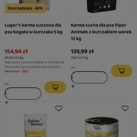
Oszczędzasz -38%
Luger’s karma suszona dla
Karma sucha dla psa Piper
psa bogata w kurczaka 5 kg
Animals z kurczakiem worek
12 kg
154,94 zł
139,99 zł
30,99 zł / kg
11,67 zł / kg
Najniższa cena produktu w okresie 30
dni przed wprowadzeniem obniżki:
249,90 zł
-38%