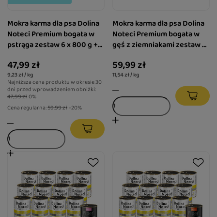
Mokra karma dla psa Dolina
Mokra karma dla psa Dolina
Noteci Premium bogata w
Noteci Premium bogata w
pstrąga zestaw 6 x 800 g +
gęś z ziemniakami zestaw 6
gratis Piper Animals z
x 800 g + gratis Piper
47,99 zł
59,99 zł
sercami z kurczaka i
Animals z sercami z
9,23 zł / kg
11,54 zł / kg
szpinakiem 400 g
kurczaka i szpinakiem 400 g
Najniższa cena produktu w okresie 30
dni przed wprowadzeniem obniżki:
47,99 zł
0%
Cena regularna:
59,99 zł
-20%