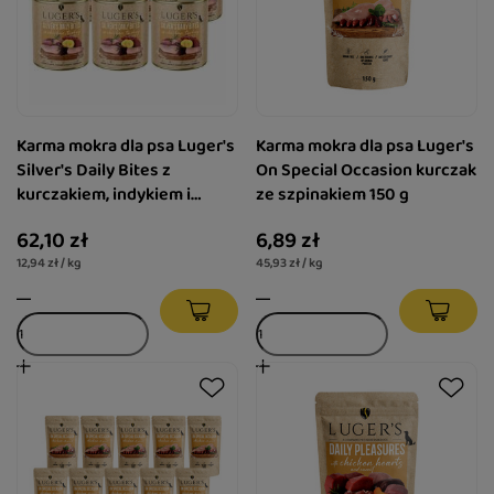
Karma mokra dla psa Luger's
Karma mokra dla psa Luger's
Silver's Daily Bites z
On Special Occasion kurczak
kurczakiem, indykiem i
ze szpinakiem 150 g
ziemniakiem zestaw 6 x 800
62,10 zł
6,89 zł
g
12,94 zł / kg
45,93 zł / kg