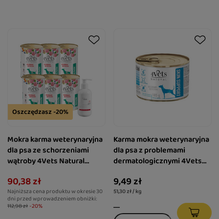
Oszczędzasz -20%
Mokra karma weterynaryjna
Karma mokra weterynaryjna
dla psa ze schorzeniami
dla psa z problemami
wątroby 4Vets Natural
dermatologicznymi 4Vets
Hepatic 6 x 400 g + Over Zoo
Skin Support 185 g
90,38 zł
9,49 zł
Over Liver Preparat
Najniższa cena produktu w okresie 30
51,30 zł / kg
wspierający funkcje
dni przed wprowadzeniem obniżki:
wątroby psów i kotów 250
112,98 zł
-20%
ml