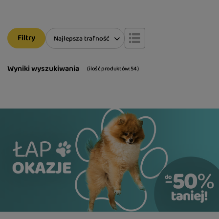
Filtry
Zmień sortowanie
Najlepsza trafność
Wyniki wyszukiwania
( ilość produktów:
54
)