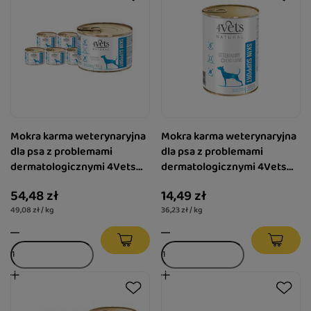
Mokra karma weterynaryjna
Mokra karma weterynaryjna
dla psa z problemami
dla psa z problemami
dermatologicznymi 4Vets
dermatologicznymi 4Vets
Natural Skin Support 6 x 185
Natural Skin Support 400 g
54,48 zł
14,49 zł
g
49,08 zł / kg
36,23 zł / kg