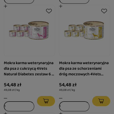
Mokra karma weterynaryjna
Mokra karma weterynaryjna
dla psa z cukrzycą 4Vets
dla psa ze schorzeniami
Natural Diabetes zestaw 6 x
dróg moczowych 4Vets
185 g
Natural Urinary Non-struvite
54,48 zł
54,48 zł
6 x 185 g
49,08 zł / kg
49,08 zł / kg