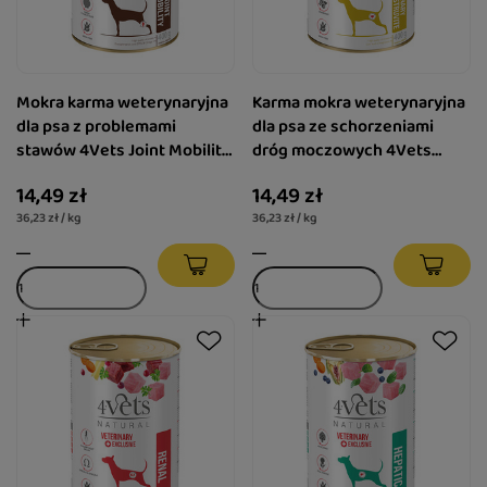
Mokra karma weterynaryjna
Karma mokra weterynaryjna
dla psa z problemami
dla psa ze schorzeniami
stawów 4Vets Joint Mobility
dróg moczowych 4Vets
400 g
Urinary Non-struvite 400 g
14,49 zł
14,49 zł
36,23 zł / kg
36,23 zł / kg