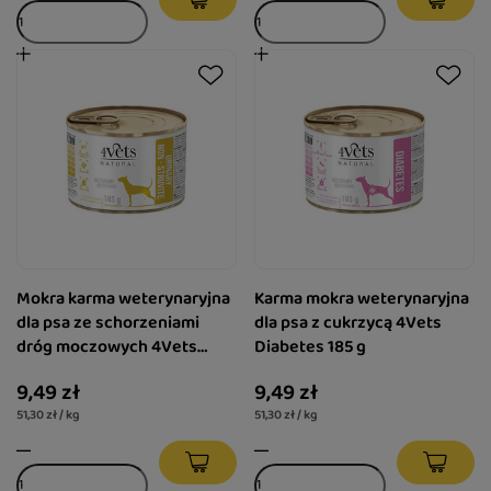
Mokra karma weterynaryjna
Karma mokra weterynaryjna
dla psa ze schorzeniami
dla psa z cukrzycą 4Vets
dróg moczowych 4Vets
Diabetes 185 g
Natural Urinary Non-struvite
9,49 zł
9,49 zł
185 g
51,30 zł / kg
51,30 zł / kg