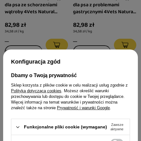
dla psa ze schorzeniami
dla psa z problemami
wątroby 4Vets Natural
gastrycznymi 4Vets Natural
Hepatic 6 x 400 g
Gastro Intestinal 6 x 400 g
82,98 zł
82,98 zł
34,58 zł / kg
34,58 zł / kg
Konfiguracja zgód
Dbamy o Twoją prywatność
Sklep korzysta z plików cookie w celu realizacji usług zgodnie z
Polityką dotyczącą cookies
. Możesz określić warunki
przechowywania lub dostępu do cookie w Twojej przeglądarce.
Więcej informacji na temat warunków i prywatności można
znaleźć także na stronie
Prywatność i warunki Google
.
Zawsze
Funkcjonalne pliki cookie (wymagane)
Mokra karma weterynaryjna
Mokra karma weterynaryjna
aktywne
dla psa z cukrzycą 4Vets
dla psa z niewydolnością