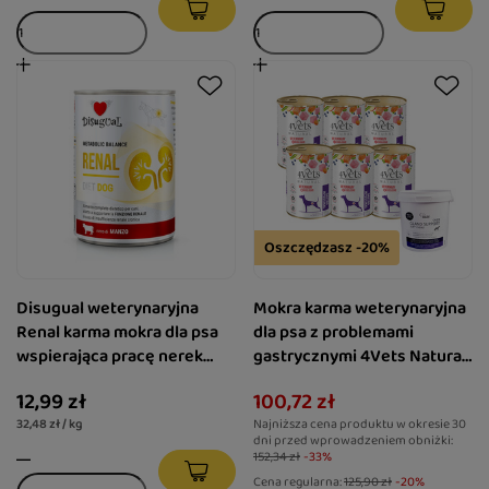
Oszczędzasz -20%
Disugual weterynaryjna
Mokra karma weterynaryjna
Renal karma mokra dla psa
dla psa z problemami
wspierająca pracę nerek
gastrycznymi 4Vets Natural
wołowina 400 g
Gastro Intestinal 6 x 400 g +
12,99 zł
100,72 zł
Over Zoo Over Gland
32,48 zł / kg
Najniższa cena produktu w okresie 30
Support Soft Chews Żujki
dni przed wprowadzeniem obniżki:
dla psów 150 g
152,34 zł
-33%
Cena regularna:
125,90 zł
-20%