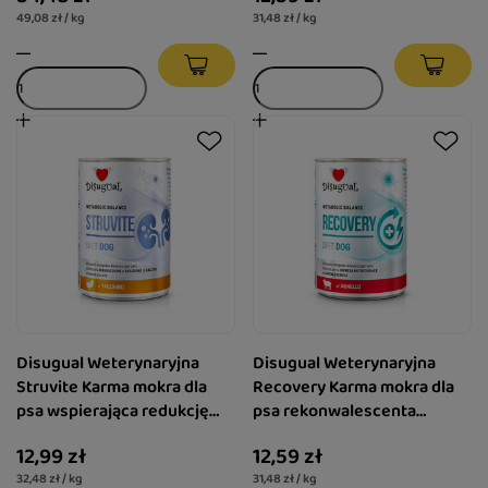
49,08 zł / kg
31,48 zł / kg
Disugual Weterynaryjna
Disugual Weterynaryjna
Struvite Karma mokra dla
Recovery Karma mokra dla
psa wspierająca redukcję
psa rekonwalescenta
kamieni struwitowych w
Jagnięcina 400 g
12,99 zł
12,59 zł
nerkach Indyk 400 g
32,48 zł / kg
31,48 zł / kg