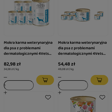
Mokra karma weterynaryjna
Mokra karma weterynaryjna
dla psa z problemami
dla psa z problemami
dermatologicznymi 4Vets
dermatologicznymi 4Vets
Natural Skin Support 6 x 400
Natural Skin Support 6 x 185
82,98 zł
54,48 zł
g
g + gratis 2 x 185 g 4Vets
34,58 zł / kg
49,08 zł / kg
Skin Support