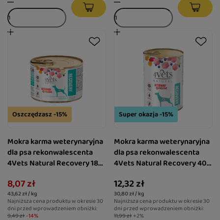
Oszczędzasz -15%
Super okazja -15%
Mokra karma weterynaryjna
Mokra karma weterynaryjna
dla psa rekonwalescenta
dla psa rekonwalescenta
4Vets Natural Recovery 185
4Vets Natural Recovery 400
g
g
8,07 zł
12,32 zł
43,62 zł / kg
30,80 zł / kg
Najniższa cena produktu w okresie 30
Najniższa cena produktu w okresie 30
dni przed wprowadzeniem obniżki:
dni przed wprowadzeniem obniżki:
9,49 zł
-14%
11,99 zł
+2%