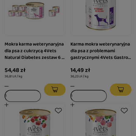
Mokra karma weterynaryjna
Karma mokra weterynaryjna
dla psa z cukrzycą 4Vets
dla psa z problemami
Natural Diabetes zestaw 6 x
gastrycznymi 4Vets Gastro
185 g + gratis 2 x 185 g 4Vets
Intestinal 400 g
54,48 zł
14,49 zł
Diabetes
36,81 zł / kg
36,23 zł / kg