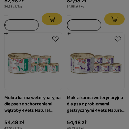
82,98 zł
82,98 zł
34,58 zł / kg
34,58 zł / kg
Mokra karma weterynaryjna
Mokra karma weterynaryjna
dla psa ze schorzeniami
dla psa z problemami
wątroby 4Vets Natural
gastrycznymi 4Vets Natural
Hepatic 6 x 185 g
Gastro Intestinal zestaw 6 x
54,48 zł
54,48 zł
185 g
49,53 zł / kg
49,53 zł / kg