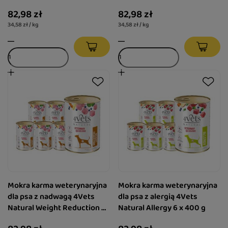
Natural Urinary Non-struvite
Mobility 6 x 400 g
82,98 zł
82,98 zł
6 x 400 g
34,58 zł / kg
34,58 zł / kg
Mokra karma weterynaryjna
Mokra karma weterynaryjna
dla psa z nadwagą 4Vets
dla psa z alergią 4Vets
Natural Weight Reduction 6
Natural Allergy 6 x 400 g
x 400 g