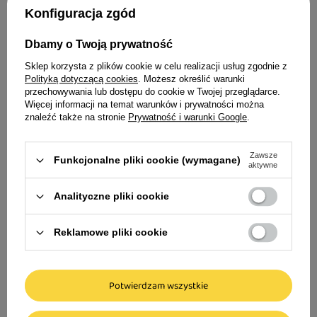
Konfiguracja zgód
Dbamy o Twoją prywatność
Sklep korzysta z plików cookie w celu realizacji usług zgodnie z
Polityką dotyczącą cookies
. Możesz określić warunki
przechowywania lub dostępu do cookie w Twojej przeglądarce.
Więcej informacji na temat warunków i prywatności można
Grandorf Gastrointestinal
Grandorf Gastrointestinal
znaleźć także na stronie
Prywatność i warunki Google
.
Low Fat Sucha karma
Sucha karma weterynaryjna
weterynaryjna dla psów z
dla psów z indykiem 1 kg
indykiem 1 kg
Zawsze
Funkcjonalne pliki cookie (wymagane)
aktywne
79,00 zł
79,00 zł
79,00 zł / kg
79,00 zł / kg
Analityczne pliki cookie
Reklamowe pliki cookie
Potwierdzam wszystkie
Sucha karma – jakie ma najważniejsze