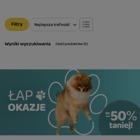
Filtry
Zmień sortowanie
Najlepsza trafność
Wyniki wyszukiwania
( ilość produktów:
12
)