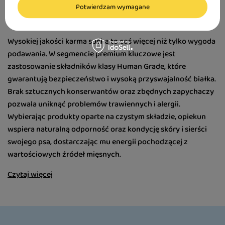
Potwierdzam wymagane
zalety?
Wysokiej jakości karma sucha to coś więcej niż tylko wygoda
podawania. W segmencie premium kluczowe jest
zastosowanie składników klasy Human Grade, które
gwarantują bezpieczeństwo i wysoką przyswajalność białka.
Brak sztucznych konserwantów oraz zbędnych zapychaczy
pozwala uniknąć problemów trawiennych i alergii.
Wybierając produkty oparte na czystym składzie, opiekun
wspiera naturalną odporność oraz kondycję skóry i sierści
swojego psa, dostarczając mu energii pochodzącej z
wartościowych źródeł mięsnych.
Czytaj więcej