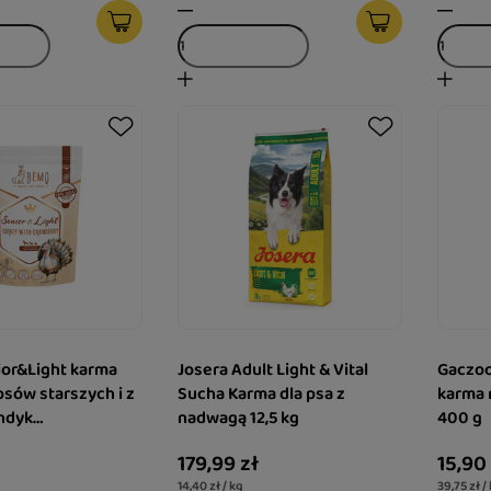
or&Light karma
Josera Adult Light & Vital
Gaczoo
psów starszych i z
Sucha Karma dla psa z
karma 
ndyk
nadwagą 12,5 kg
400 g
einowa
179,99 zł
15,90
a 1 kg
14,40 zł / kg
39,75 zł /