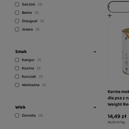
Gaczoo
2
Bemo
1
Disugual
1
Josera
1
Smak
Kangur
1
Kozina
1
Kurczak
1
Wołowina
1
Karma mok
dla psa z 
Weight Re
Wiek
14,49 zł
Dorosły
5
36,23 zł / kg