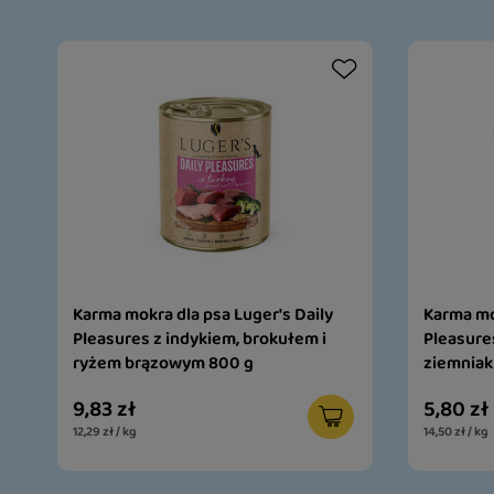
Karma mokra dla psa Luger's Daily
Karma mo
Pleasures z indykiem, brokułem i
Pleasure
ryżem brązowym 800 g
ziemniak
9,83 zł
5,80 zł
12,29 zł / kg
14,50 zł / kg