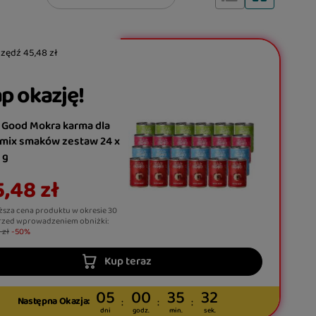
czędź
45,48 zł
p okazję!
 Good Mokra karma dla
 mix smaków zestaw 24 x
 g
,48 zł
ższa cena produktu w okresie 30
rzed wprowadzeniem obniżki:
 zł
-50%
Kup teraz
05
00
35
30
Następna Okazja:
dni
godz.
min.
sek.