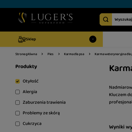
Sklep
Strona główna
Pies
Karma dla psa
Karma weterynaryjna dla 
Karma
Produkty
Otyłość
Nadmiarowe
Alergia
Kluczem do
profesjona
Zaburzenia trawienia
Problemy ze skórą
Cukrzyca
Wyniki w