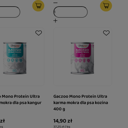
 Mono Protein Ultra
Gaczoo Mono Protein Ultra
mokra dla psa kangur
karma mokra dla psa kozina
400 g
 zł
14,90 zł
 kg
37,25 zł / kg