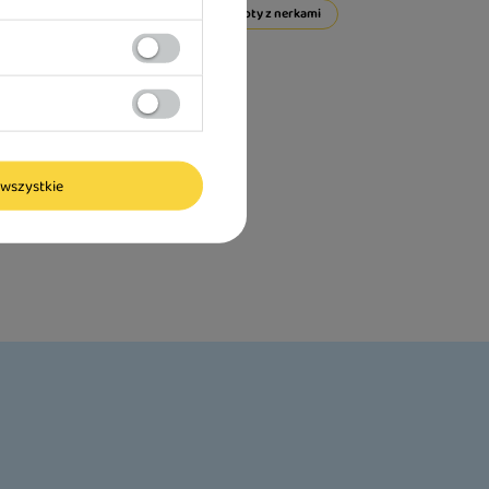
ami
Problemy urologiczne
Kłopoty z nerkami
Smaki
Wagi
wszystkie