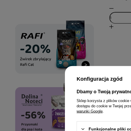
Jak do
Konfiguracja zgód
Wybór odpow
jakości bia
Dbamy o Twoją prywatn
wypełniacz
Sklep korzysta z plików cookie 
tłuszczowe
dostępu do cookie w Twojej prz
warunki Google
.
Czytaj więc
Funkcjonalne pliki 