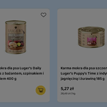
kra dla psa Luger's Daily
Karma mokra dla psa szcze
s z bażantem, szpinakiem i
Luger's Puppy's Time z indy
iem 400 g
jagnięciną i żurawiną 185 g
5,27 zł
28,49 zł / kg