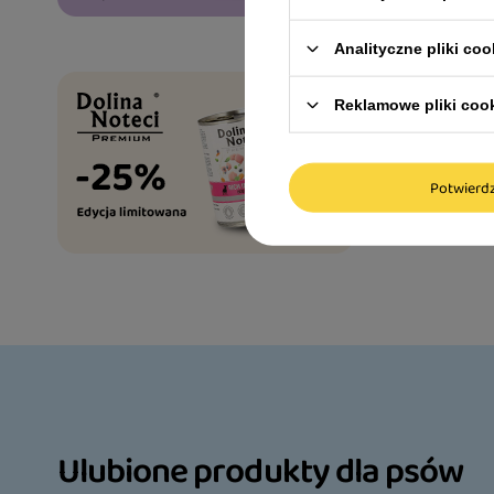
Alergia
Niewydolno
Analityczne pliki coo
Reklamowe pliki coo
Potwier
Ulubione produkty dla psów