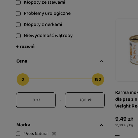
Kłopoty ze stawami
Problemy urologiczne
Kłopoty z nerkami
Niewydolność wątroby
+ rozwiń
Cena
0
180
Karma mok
dla psa z 
zł
-
zł
Weight Re
9,49 zł
Marka
51,30 zł / kg
4Vets Natural
5