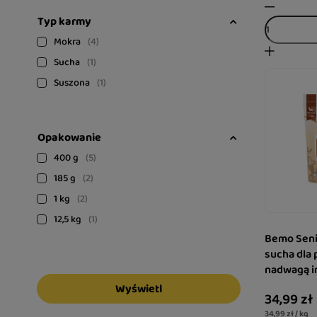
Typ karmy
Mokra
4
Sucha
1
Suszona
1
Opakowanie
400 g
5
185 g
2
1 kg
2
12,5 kg
1
Bemo Seni
sucha dla 
nadwagą i
monoprot
Wyświetl
34,99 zł
bezzbożow
34,99 zł / kg