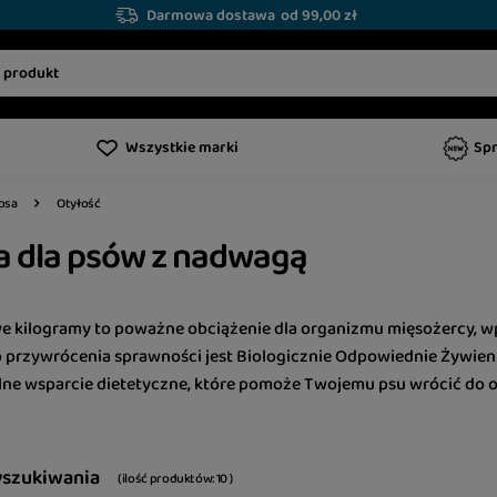
Darmowa dostawa
od 99,00 zł
Wszystkie marki
Sp
Otyłość
psa
 dla psów z nadwagą
 kilogramy to poważne obciążenie dla organizmu mięsożercy, w
 przywrócenia sprawności jest Biologicznie Odpowiednie Żywieni
lne wsparcie dietetyczne, które pomoże Twojemu psu wrócić do o
yszukiwania
( ilość produktów:
10
)