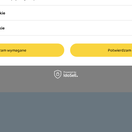
Zaburzenia trawienia
Problemy ze skórą
Cukrzyca
Kłopoty ze staw
ść wątroby
Suka karmiąca
Rekonwalescencja
Rodzaje
Marki
kie
kie
dzam wymagane
Potwierdzam 