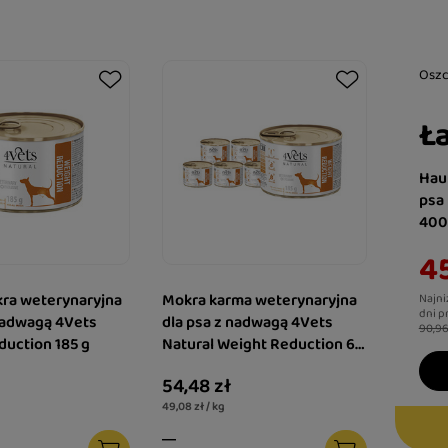
Osz
Ła
Hau
psa
400
45
ra weterynaryjna
Mokra karma weterynaryjna
Najni
dni p
nadwagą 4Vets
dla psa z nadwagą 4Vets
90,96
duction 185 g
Natural Weight Reduction 6 x
185 g
54,48 zł
49,08 zł / kg