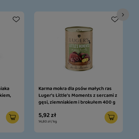
1
niaka
Karma mokra dla psów małych ras
kiem,
Luger's Little's Moments z sercami z
gęsi, ziemniakiem i brokułem 400 g
5,92 zł
14,80 zł / kg