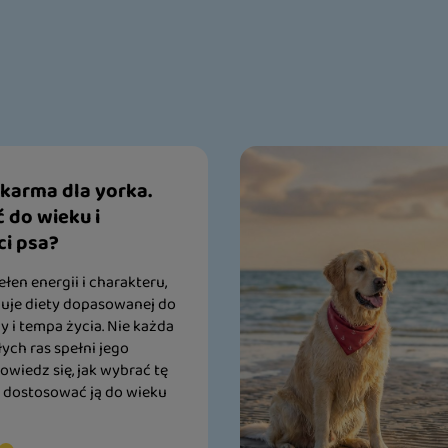
 karma dla yorka.
 do wieku i
i psa?
ełen energii i charakteru,
buje diety dopasowanej do
 i tempa życia. Nie każda
ych ras spełni jego
wiedz się, jak wybrać tę
k dostosować ją do wieku