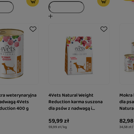
ra weterynaryjna
4Vets Natural Weight
Mokra 
nadwagą 4Vets
Reduction karma suszona
dla ps
duction 400 g
dla psów z nadwagą i
Natura
otyłością 1 kg
400 g
59,99 zł
82,98
59,99 zł / kg
34,58 zł /