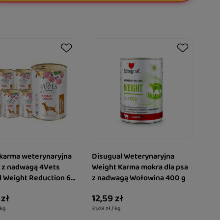
karma weterynaryjna
Disugual Weterynaryjna
a z nadwagą 4Vets
Weight Karma mokra dla psa
l Weight Reduction 6 x
z nadwagą Wołowina 400 g
 zł
12,59 zł
 kg
31,48 zł / kg