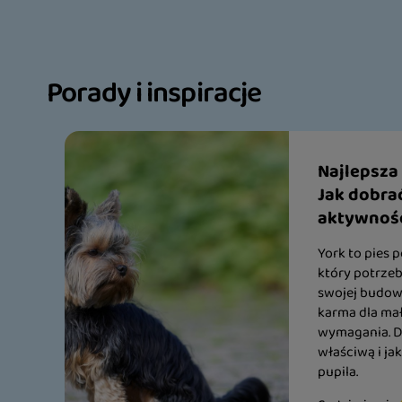
Porady i inspiracje
Najlepsza
Jak dobrać
aktywnośc
York to pies p
który potrze
swojej budowy
karma dla mał
wymagania. Do
właściwą i ja
pupila.