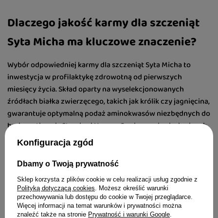
Dlaczego jakość karmy dla szczeniąt
Syta Micha ma kluczowe znaczenie?
Wybór odpowiedniej karmy dla szczeniąt Syta Micha to
inwestycja w profilaktykę zdrowotną od pierwszych
miesięcy życia. Skład oparty na wyselekcjonowanych
źródłach białka zwierzęcego, takich jak królik czy jagnięcina,
gwarantuje optymalną podaż aminokwasów niezbędnych do
budowy tkanek. Standard Human Grade oraz brak zbędnych
wypełniaczy i sztucznych konserwantów minimalizują
Konfiguracja zgód
ryzyko wystąpienia nietolerancji pokarmowych, co jest
kluczowe w fazie intensywnego rozwoju młodego
Dbamy o Twoją prywatność
organizmu. Dzięki wysokiej przyswajalności składników, pies
Sklep korzysta z plików cookie w celu realizacji usług zgodnie z
otrzymuje maksimum wartości odżywczych przy
Polityką dotyczącą cookies
. Możesz określić warunki
zachowaniu optymalnej pracy układu trawiennego.
przechowywania lub dostępu do cookie w Twojej przeglądarce.
Więcej informacji na temat warunków i prywatności można
znaleźć także na stronie
Prywatność i warunki Google
.