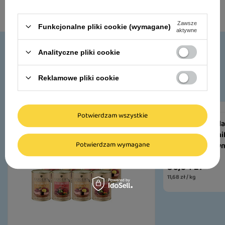
Czytaj więcej
Zawsze
Funkcjonalne pliki cookie (wymagane)
aktywne
Analityczne pliki cookie
Ulubione produkty dla psów
Reklamowe pliki cookie
Potwierdzam wszystkie
Karma mokra dla 
Pleasures z ren
Potwierdzam wymagane
ryżem brązowym
56,04 zł
11,68 zł / kg