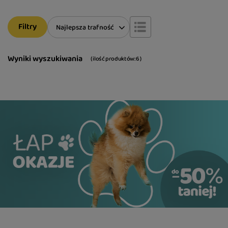
Filtry
Zmień sortowanie
Najlepsza trafność
Wyniki wyszukiwania
( ilość produktów:
6
)