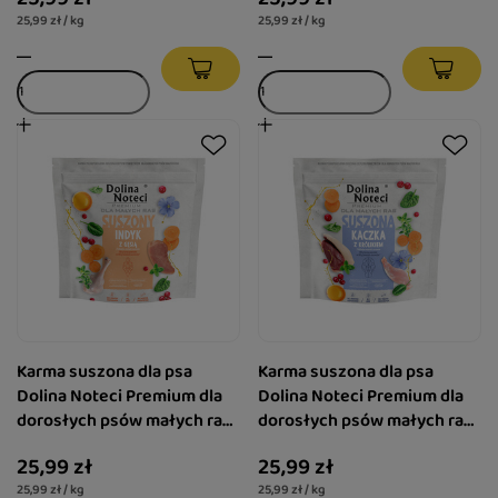
kg
25,99 zł / kg
25,99 zł / kg
Karma suszona dla psa
Karma suszona dla psa
Dolina Noteci Premium dla
Dolina Noteci Premium dla
dorosłych psów małych ras
dorosłych psów małych ras
indyk z gęsią 1 kg
kaczka z królikiem 1 kg
25,99 zł
25,99 zł
25,99 zł / kg
25,99 zł / kg