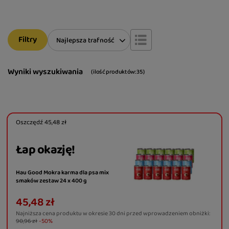
Filtry
Zmień sortowanie
Najlepsza trafność
Wyniki wyszukiwania
( ilość produktów:
35
)
Oszczędź
45,48 zł
Łap okazję!
Hau Good Mokra karma dla psa mix
smaków zestaw 24 x 400 g
45,48 zł
Najniższa cena produktu w okresie 30 dni przed wprowadzeniem obniżki:
90,96 zł
-50%