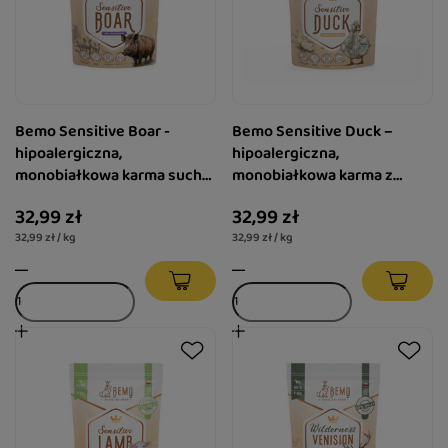
Bemo Sensitive Boar -
Bemo Sensitive Duck –
hipoalergiczna,
hipoalergiczna,
monobiałkowa karma sucha
monobiałkowa karma z
z dziczyzną dla dorosłych
kaczką dla dorosłych psów
32,99 zł
32,99 zł
psów małych i średnich ras
małych i średnich ras S/M 1
32,99 zł / kg
32,99 zł / kg
S/M 1 kg
kg