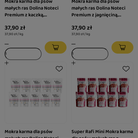
Mokra karma dla psów
Mokra karma dla psów
małych ras Dolina Noteci
małych ras Dolina Noteci
Premium z kaczką,
Premium z jagnięciną,
szpinakiem i marchewką
brokułem i żurawiną zestaw
37,90 zł
37,90 zł
zestaw 10 x 100 g
10 x 100 g
37,90 zł / kg
37,90 zł / kg
Mokra karma dla psów
Super Rafi Mini Mokra karma