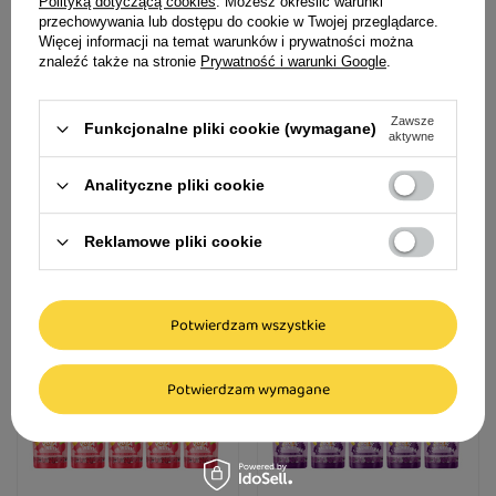
Polityką dotyczącą cookies
. Możesz określić warunki
przechowywania lub dostępu do cookie w Twojej przeglądarce.
Więcej informacji na temat warunków i prywatności można
znaleźć także na stronie
Prywatność i warunki Google
.
Dolina Noteci Superfood
Dolina Noteci Superfood
Karma mokra dla psów
Karma mokra dla psów
Zawsze
Funkcjonalne pliki cookie (wymagane)
małych ras dzik i jagnięcina
małych ras cielęcina i serca
aktywne
10 x 100 g
z kaczki 10 x 100 g
42,70 zł
42,70 zł
Analityczne pliki cookie
42,70 zł / kg
42,70 zł / kg
Reklamowe pliki cookie
Potwierdzam wszystkie
Potwierdzam wymagane