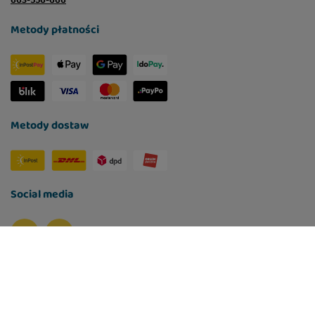
Metody płatności
Metody dostaw
Social media
W sklepie prezentujemy ceny brutto (z VAT).
Stawki VAT dla konsumentów z kraju:
Polska
.