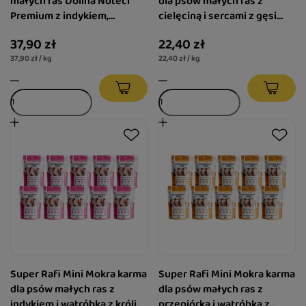
małych ras Dolina Noteci
dla psów małych ras z
Premium z indykiem,
cielęciną i sercami z gęsi
batatem i borówką zestaw
zestaw 10 x 100 g
37,90 zł
22,40 zł
10 x 100 g
37,90 zł / kg
22,40 zł / kg
Super Rafi Mini Mokra karma
Super Rafi Mini Mokra karma
dla psów małych ras z
dla psów małych ras z
indykiem i wątróbką z królika
przepiórką i wątróbką z