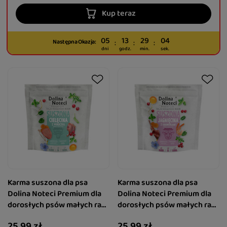
Kup teraz
05
13
29
02
Następna Okazja:
dni
godz.
min.
sek.
Karma suszona dla psa
Karma suszona dla psa
Dolina Noteci Premium dla
Dolina Noteci Premium dla
dorosłych psów małych ras
dorosłych psów małych ras
– cielęcina z perliczką 1 kg
– jagnięcina z krewetkami 1
25,99 zł
25,99 zł