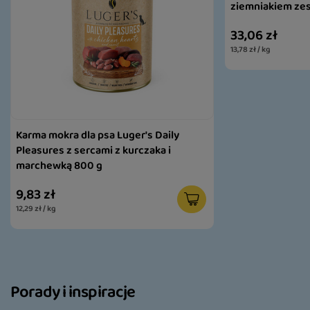
ziemniakiem zes
33,06 zł
13,78 zł / kg
Karma mokra dla psa Luger's Daily
Pleasures z sercami z kurczaka i
marchewką 800 g
9,83 zł
12,29 zł / kg
Porady i inspiracje