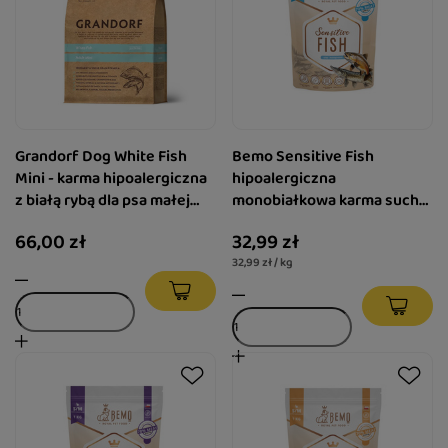
Grandorf Dog White Fish
Bemo Sensitive Fish
Mini - karma hipoalergiczna
hipoalergiczna
z białą rybą dla psa małej
monobiałkowa karma sucha
rasy 1 kg
z rybą dla dorosłych psów
66,00 zł
32,99 zł
małych i średnich ras S/M 1
32,99 zł / kg
kg