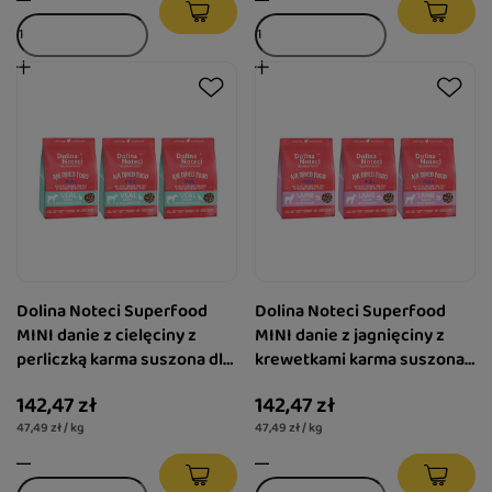
Dolina Noteci Superfood
Dolina Noteci Superfood
MINI danie z cielęciny z
MINI danie z jagnięciny z
perliczką karma suszona dla
krewetkami karma suszona
psa zestaw 3 x 1 kg
dla psa zestaw 3 x 1 kg
142,47 zł
142,47 zł
47,49 zł / kg
47,49 zł / kg