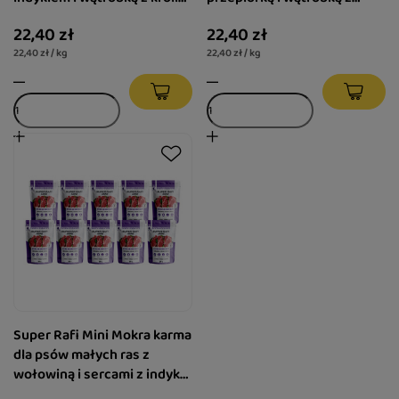
zestaw 10 x 100 g
kaczki zestaw 10 x 100 g
22,40 zł
22,40 zł
22,40 zł / kg
22,40 zł / kg
Super Rafi Mini Mokra karma
dla psów małych ras z
wołowiną i sercami z indyka
zestaw 10 x 100 g