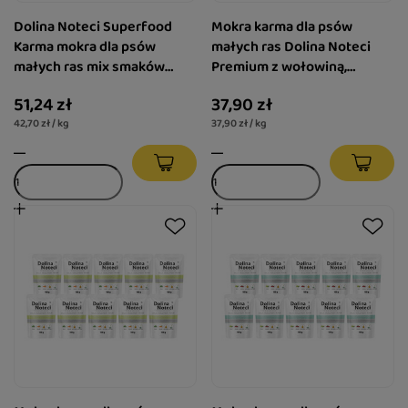
Dolina Noteci Superfood
Mokra karma dla psów
Karma mokra dla psów
małych ras Dolina Noteci
małych ras mix smaków
Premium z wołowiną,
zestaw 12 x 100 g
gruszką i burakiem zestaw
51,24 zł
37,90 zł
10 x 100 g
42,70 zł / kg
37,90 zł / kg