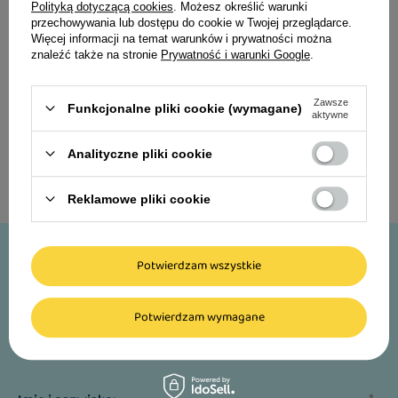
Mono Karma mokra saszetki
Mono Karma mokra saszetki
Polityką dotyczącą cookies
. Możesz określić warunki
dla psa kaczka 9 x 300 g
dla psa mix 9 x 300 g (3 x
przechowywania lub dostępu do cookie w Twojej przeglądarce.
Więcej informacji na temat warunków i prywatności można
cielęcina,3 x indyk, 3 x
znaleźć także na stronie
Prywatność i warunki Google
.
84,99 zł
91,99 zł
kaczka)
31,48 zł / kg
34,07 zł / kg
Zawsze
Funkcjonalne pliki cookie (wymagane)
aktywne
Analityczne pliki cookie
Reklamowe pliki cookie
-10%
Potwierdzam wszystkie
Zapisz się do newslettera i odbierz rabat* na
Potwierdzam wymagane
swoje pierwsze zakupy!