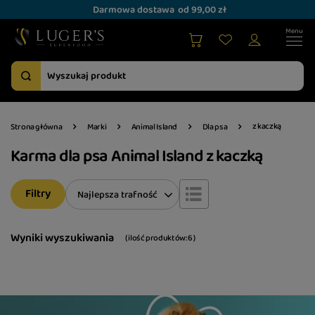
Darmowa dostawa
od 99,00 zł
z kaczką
Strona główna
Marki
Animal Island
Dla psa
Karma dla psa Animal Island z kaczką
Filtry
Zmień sortowanie
Najlepsza trafność
Wyniki wyszukiwania
( ilość produktów:
6
)