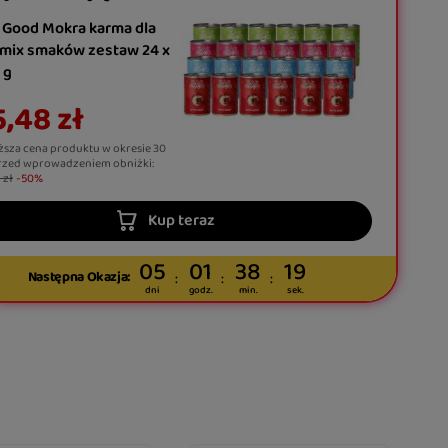
 Good Mokra karma dla
 mix smaków zestaw 24 x
 g
,48 zł
ższa cena produktu w okresie 30
rzed wprowadzeniem obniżki:
 zł
-50%
Kup teraz
05
01
38
18
Następna Okazja:
dni
godz.
min.
sek.