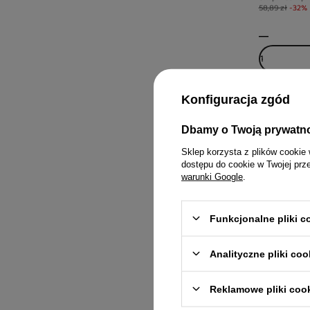
58,89 zł
-32%
Konfiguracja zgód
Dbamy o Twoją prywatn
Sklep korzysta z plików cookie 
dostępu do cookie w Twojej prz
warunki Google
.
Funkcjonalne pliki 
Analityczne pliki coo
Flipper Mo
z drobiem 
Reklamowe pliki coo