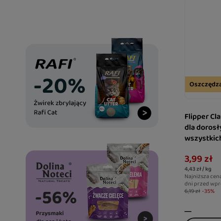
Oszczędz
Flipper Cl
dla doros
wszystkich
drobiem 9
3,99 zł
4,43 zł / kg
Najniższa cen
dni przed wpr
6,19 zł
-35%