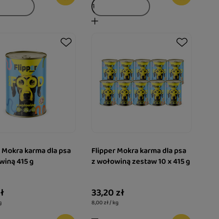
r Mokra karma dla psa
Flipper Mokra karma dla psa
winą 415 g
z wołowiną zestaw 10 x 415 g
ł
33,20 zł
g
8,00 zł / kg