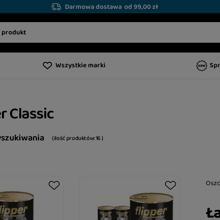
Darmowa dostawa
od 99,00 zł
Wszystkie marki
Sp
r Classic
yszukiwania
( ilość produktów:
16
)
Osz
Ła