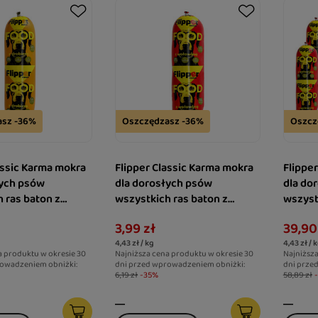
asz -36%
Oszczędzasz -36%
Oszcz
assic Karma mokra
Flipper Classic Karma mokra
Flippe
łych psów
dla dorosłych psów
dla do
 ras baton z
wszystkich ras baton z
wszyst
00 g
wołowiną 900 g
wołowi
3,99 zł
39,90
4,43 zł / kg
4,43 zł / 
a produktu w okresie 30
Najniższa cena produktu w okresie 30
Najniższa
owadzeniem obniżki:
dni przed wprowadzeniem obniżki:
dni prze
6,19 zł
-35%
58,89 zł