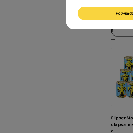
33,20 zł
8,00 zł / kg
Potwier
Flipper M
dla psa mi
g