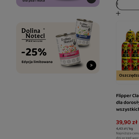
Oszczędza
Flipper Cl
dla doros
wszystkich
smaków ze
39,90 zł
4,43 zł / kg
Najniższa cen
dni przed wpr