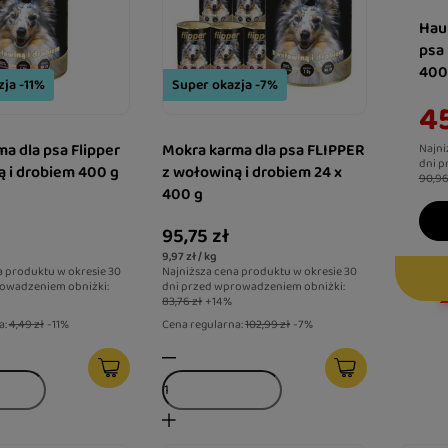
Hau
psa
400
ja -11%
Super okazja -7%
45
a dla psa Flipper
Mokra karma dla psa FLIPPER
Najni
dni p
 i drobiem 400 g
z wołowiną i drobiem 24 x
90,96
400 g
95,75 zł
9,97 zł / kg
a produktu w okresie 30
Najniższa cena produktu w okresie 30
owadzeniem obniżki:
dni przed wprowadzeniem obniżki:
83,76 zł
+14%
a:
4,49 zł
-11%
Cena regularna:
102,99 zł
-7%