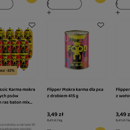
sz -32%
assic Karma mokra
Flipper Mokra karma dla psa
Flippe
łych psów
z drobiem 415 g
z woło
 ras baton mix
staw 10 x 900 g
3,49 zł
3,49 z
8,41 zł / kg
8,41 zł / k
a produktu w okresie 30
owadzeniem obniżki: