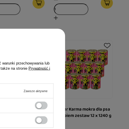
ć warunki przechowywania lub
 także na stronie
Prywatność i
Zawsze aktywne
r Karma mokra dla psa
Flipper Karma mokra dla psa
iem 1240 g
z drobiem zestaw 12 x 1240 g