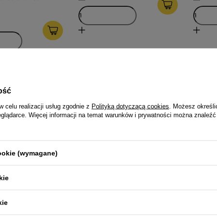
ość
w celu realizacji usług zgodnie z
Polityką dotyczącą cookies
. Możesz określi
eglądarce. Więcej informacji na temat warunków i prywatności można znaleźć
cookie (wymagane)
kie
kra karma dla psa
Flipper Karma mokra dla psa
Flippe
zestaw 10 x 415 g
z wołowiną 1240 g
z drob
kie