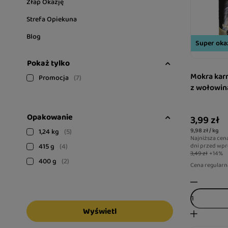
Złap Okazję
Strefa Opiekuna
Blog
Super okaz
Pokaż tylko
Mokra karm
Promocja
7
z wołowiną
Opakowanie
3,99 zł
9,98 zł / kg
1,24 kg
5
Najniższa cen
415 g
4
dni przed wpr
3,49 zł
+14%
400 g
2
Cena regularn
Wyświetl