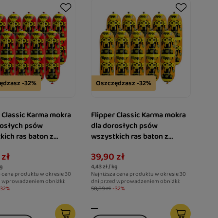
ędzasz -32%
Oszczędzasz -32%
r Classic Karma mokra
Flipper Classic Karma mokra
rosłych psów
dla dorosłych psów
kich ras baton z
wszystkich ras baton z
ną zestaw 10 x 900 g
drobiem zestaw 10 x 900 g
 zł
39,90 zł
kg
4,43 zł / kg
 cena produktu w okresie 30
Najniższa cena produktu w okresie 30
d wprowadzeniem obniżki:
dni przed wprowadzeniem obniżki:
-32%
58,89 zł
-32%