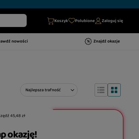
Koszyk
Polubione
Zaloguj się
rawdź nowości
Znajdź okazje
Zmień sortowanie
Najlepsza trafność
czędź
45,48 zł
p okazję!