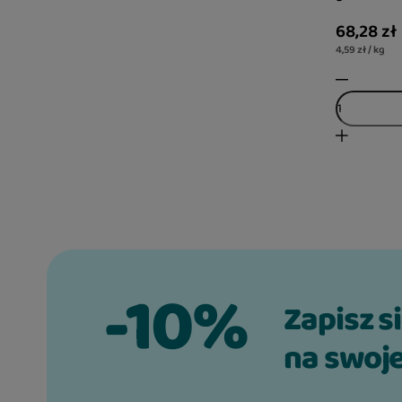
68,28 zł
4,59 zł / kg
-10%
Zapisz s
na swoje