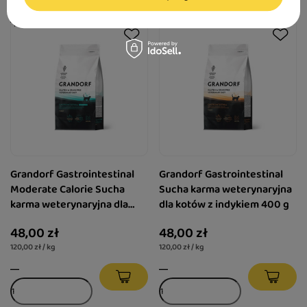
Grandorf Gastrointestinal
Grandorf Gastrointestinal
Moderate Calorie Sucha
Sucha karma weterynaryjna
karma weterynaryjna dla
dla kotów z indykiem 400 g
kotów z indykiem 400 g
48,00 zł
48,00 zł
120,00 zł / kg
120,00 zł / kg