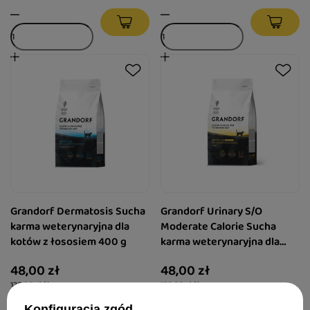
Grandorf Dermatosis Sucha
Grandorf Urinary S/O
karma weterynaryjna dla
Moderate Calorie Sucha
kotów z łososiem 400 g
karma weterynaryjna dla
kotów z indykiem 400 g
48,00 zł
48,00 zł
120,00 zł / kg
120,00 zł / kg
Konfiguracja zgód