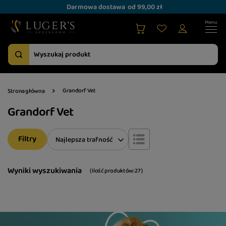
Darmowa dostawa
od 99,00 zł
Grandorf Vet
Strona główna
Grandorf Vet
Filtry
Zmień sortowanie
Najlepsza trafność
Wyniki wyszukiwania
( ilość produktów:
27
)