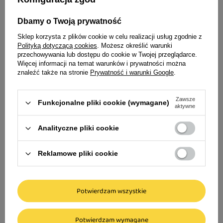
Dbamy o Twoją prywatność
Sklep korzysta z plików cookie w celu realizacji usług zgodnie z
Polityką dotyczącą cookies
. Możesz określić warunki
przechowywania lub dostępu do cookie w Twojej przeglądarce.
Więcej informacji na temat warunków i prywatności można
znaleźć także na stronie
Prywatność i warunki Google
.
Zawsze
Funkcjonalne pliki cookie (wymagane)
aktywne
Analityczne pliki cookie
Grandorf Urinary S/O Sucha
Grandorf Renal Sucha karma
karma weterynaryjna dla
weterynaryjna dla kotów z
Reklamowe pliki cookie
kotów z indykiem 400 g
indykiem 400 g
48,00 zł
48,00 zł
Potwierdzam wszystkie
120,00 zł / kg
120,00 zł / kg
Potwierdzam wymagane