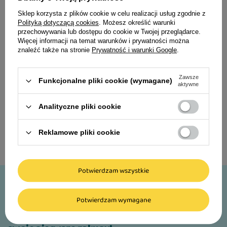
Sklep korzysta z plików cookie w celu realizacji usług zgodnie z
Polityką dotyczącą cookies
. Możesz określić warunki
Luger’s Kitten's Time karma
przechowywania lub dostępu do cookie w Twojej przeglądarce.
mokra dla kociąt mix
Więcej informacji na temat warunków i prywatności można
smaków zestaw 10 x 85 g
znaleźć także na stronie
Prywatność i warunki Google
.
43,70 zł
Zawsze
Funkcjonalne pliki cookie (wymagane)
51,41 zł / kg
aktywne
Analityczne pliki cookie
Reklamowe pliki cookie
Potwierdzam wszystkie
-10%
Potwierdzam wymagane
Zapisz się do newslettera i odbierz rabat* na