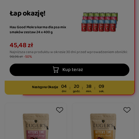
Łap okazję!
Hau Good Mokra karma dla psa mix
smaków zestaw 24 x 400 g
45,48 zł
Najniższa cena produktu w okresie 30 dni przed wprowadzeniem obniżki:
90,96 zł
-50%
Kup teraz
04
20
38
08
Następna Okazja:
dni
godz.
min.
sek.