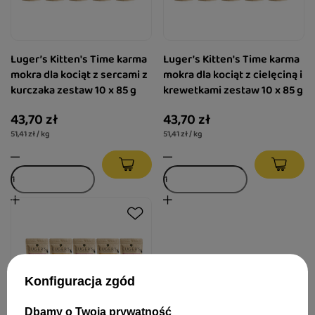
Luger’s Kitten's Time karma
Luger’s Kitten's Time karma
mokra dla kociąt z sercami z
mokra dla kociąt z cielęciną i
kurczaka zestaw 10 x 85 g
krewetkami zestaw 10 x 85 g
43,70 zł
43,70 zł
51,41 zł / kg
51,41 zł / kg
Konfiguracja zgód
Dbamy o Twoją prywatność