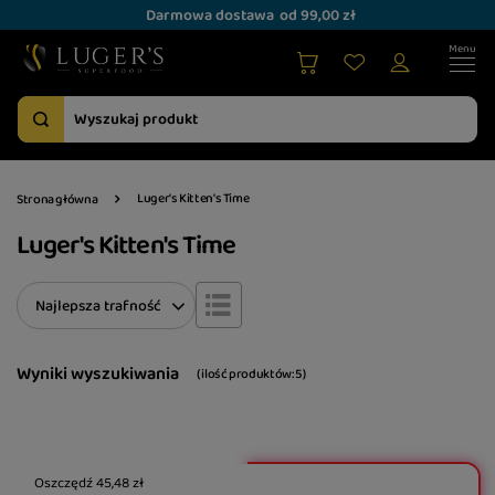
Darmowa dostawa
od 99,00 zł
Luger's Kitten's Time
Strona główna
Luger's Kitten's Time
Zmień sortowanie
Najlepsza trafność
Wyniki wyszukiwania
( ilość produktów:
5
)
Oszczędź
45,48 zł