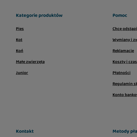
Kategorie produktów
Pomoc
Pies
Chcę odstąp
Kot
Wymiany i z
Koń
Reklamacje
Małe zwierzęta
Koszty i cza
Junior
Płatności
Regulamin s
Konto bank
Kontakt
Metody pła