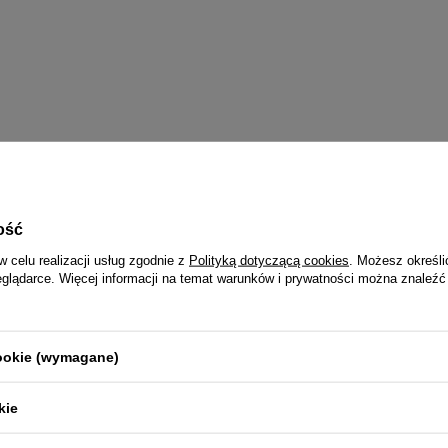
ość
w celu realizacji usług zgodnie z
Polityką dotyczącą cookies
. Możesz określi
eglądarce. Więcej informacji na temat warunków i prywatności można znaleźć
cookie (wymagane)
kie
ię do newslettera i odbierz ra