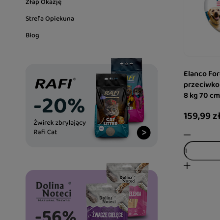
Złap Okazję
Strefa Opiekuna
Blog
Elanco Fo
przeciwko
8 kg 70 cm
159,99 z