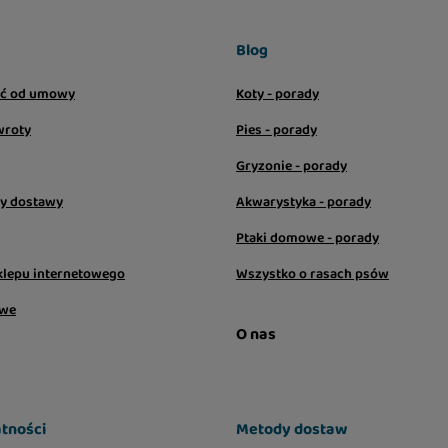
Blog
ić od umowy
Koty - porady
wroty
Pies - porady
Gryzonie - porady
sy dostawy
Akwarystyka - porady
Ptaki domowe - porady
klepu internetowego
Wszystko o rasach psów
owe
O nas
tności
Metody dostaw