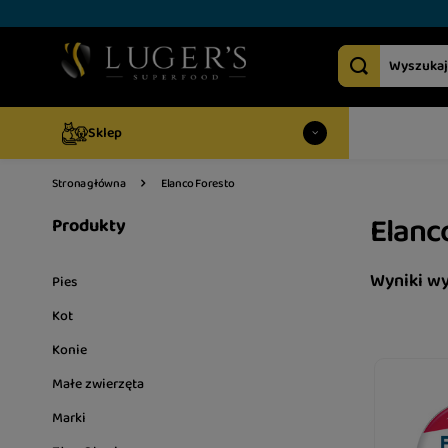
Sklep
Elanco Foresto
Strona główna
Elanc
Produkty
Wyniki w
Pies
Kot
Konie
Małe zwierzęta
Marki