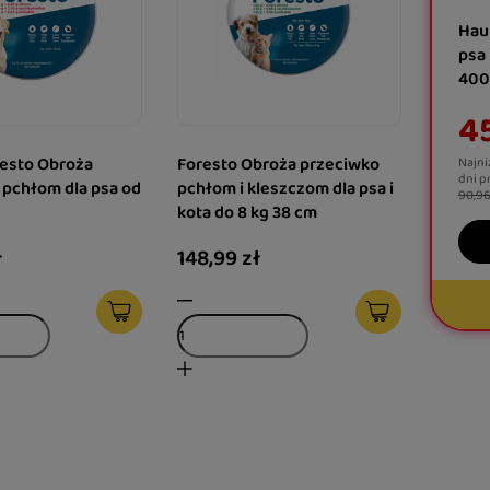
Hau
psa
400
45
resto Obroża
Foresto Obroża przeciwko
Najni
dni p
 pchłom dla psa od
pchłom i kleszczom dla psa i
90,96
kota do 8 kg 38 cm
ł
148,99 zł