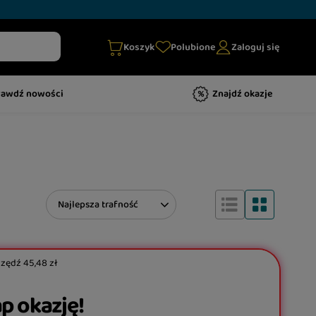
Koszyk
Polubione
Zaloguj się
rawdź nowości
Znajdź okazje
Zmień sortowanie
Najlepsza trafność
czędź
45,48 zł
p okazję!