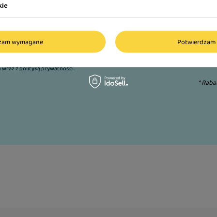
kie
 pierwsze zakupy!
dzam wymagane
Potwierdzam 
Adres e-mail:
n
wraz z
polityką prywatności.
* Raba