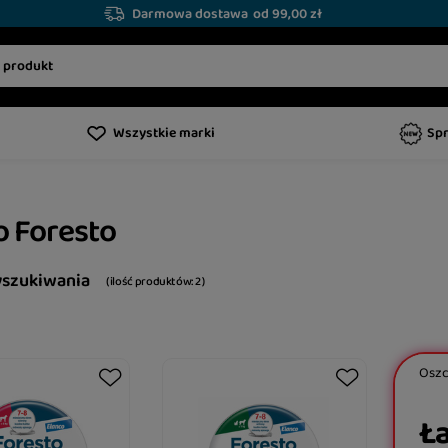
Darmowa dostawa
od 99,00 zł
Wszystkie marki
Sp
o Foresto
yszukiwania
( ilość produktów:
2
)
Osz
Ła