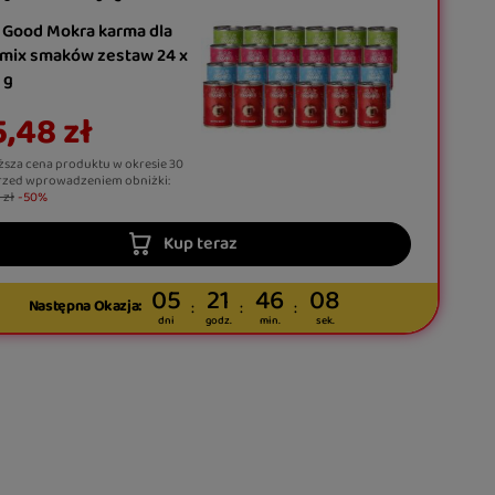
 Good Mokra karma dla
 mix smaków zestaw 24 x
 g
,48 zł
ższa cena produktu w okresie 30
rzed wprowadzeniem obniżki:
 zł
-50%
Kup teraz
05
21
46
08
Następna Okazja:
dni
godz.
min.
sek.