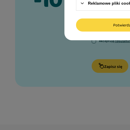
-10%
Reklamowe pliki coo
na swoje
Potwier
Imię i nazwisko:
Akceptuję
regulami
Zapisz się