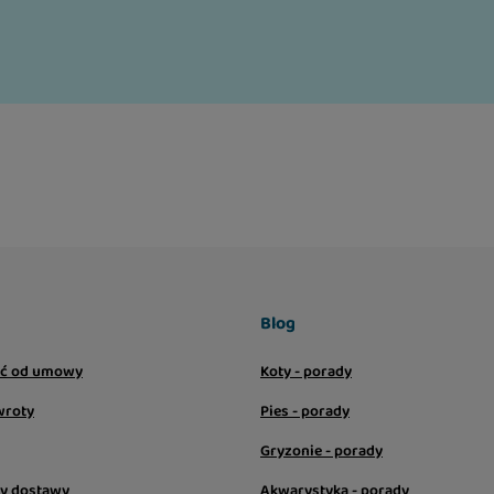
Blog
ić od umowy
Koty - porady
wroty
Pies - porady
Gryzonie - porady
sy dostawy
Akwarystyka - porady