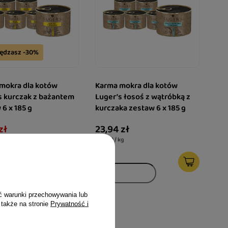
ędzasz -30%
mokra dla kotów
Karma mokra dla kotów
s kurczak z bażantem
Luger’s łosoś z wątróbką z
6 x 185 g
kurczaka zestaw 6 x 185 g
zł
23,94 zł
 kg
21,57 zł / kg
 cena produktu w okresie 30
d wprowadzeniem obniżki:
22%
ularna:
23,94 zł
-30%
ć warunki przechowywania lub
 także na stronie
Prywatność i