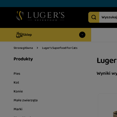
Sklep
Luger’s Superfood For Cats
Strona główna
Luger
Produkty
Wyniki w
Pies
Kot
Konie
Małe zwierzęta
Marki