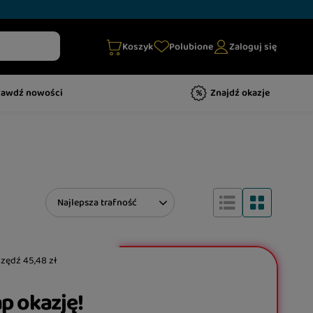
Koszyk
Polubione
Zaloguj się
rawdź nowości
Znajdź okazje
Zmień sortowanie
Najlepsza trafność
czędź
45,48 zł
p okazję!