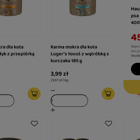
Hau
psa
400
45
a dla kota
Karma mokra dla kota
Najni
dni p
dyk z przepiórką
Luger’s łosoś z wątróbką z
90,96
kurczaka 185 g
3,99 zł
21,57 zł / kg