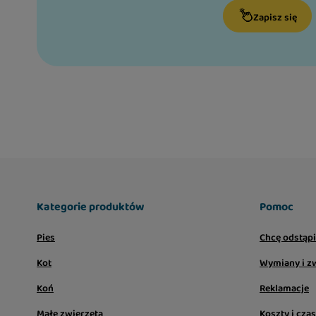
Zapisz się
Kategorie produktów
Pomoc
Pies
Chcę odstąp
Kot
Wymiany i z
Koń
Reklamacje
Małe zwierzęta
Koszty i cza