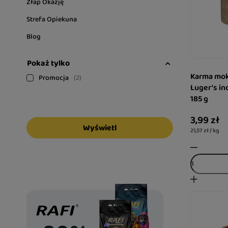
Złap Okazję
Strefa Opiekuna
Blog
Pokaż tylko
Karma mokr
Promocja
2
Luger’s in
185 g
3,99 zł
Wyświetl
21,57 zł / kg