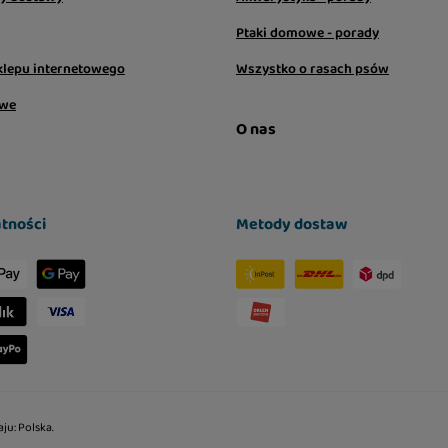
Ptaki domowe - porady
klepu internetowego
Wszystko o rasach psów
owe
O nas
tności
Metody dostaw
aju:
Polska
.