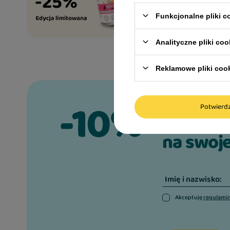
Funkcjonalne pliki 
Analityczne pliki coo
Reklamowe pliki coo
-10%
Potwier
Zapisz s
na swoje
Imię i nazwisko:
Akceptuję
regulami