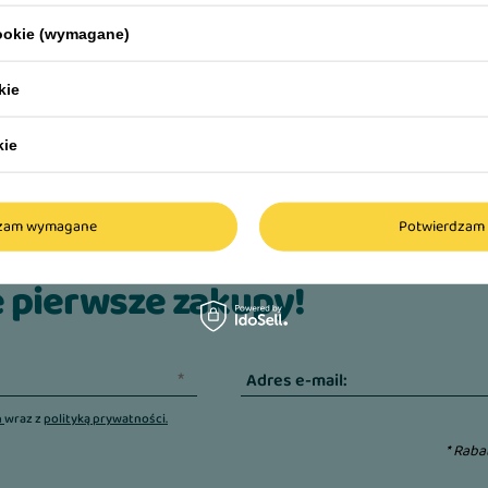
cookie (wymagane)
kie
kie
dzam wymagane
Potwierdzam 
ię do newslettera i odbierz ra
 pierwsze zakupy!
Adres e-mail:
n
wraz z
polityką prywatności.
* Raba