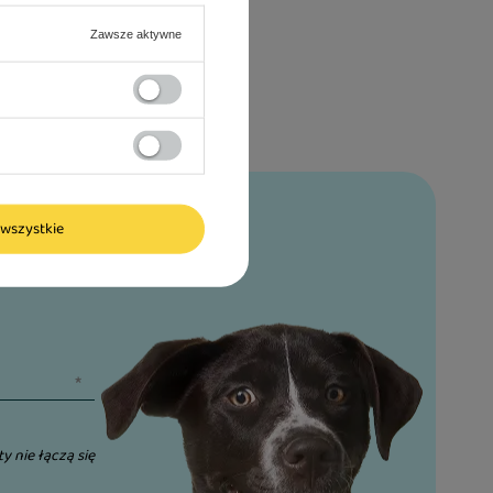
Zawsze aktywne
wszystkie
bat*
ty nie łączą się