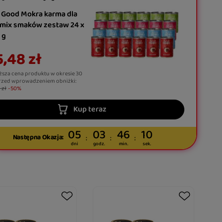
 Good Mokra karma dla
 mix smaków zestaw 24 x
 g
,48 zł
ższa cena produktu w okresie 30
rzed wprowadzeniem obniżki:
 zł
-50%
Kup teraz
05
03
46
09
Następna Okazja:
dni
godz.
min.
sek.