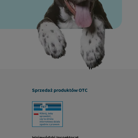
Sprzedaż produktów OTC
Wojewódzki Inspektorat