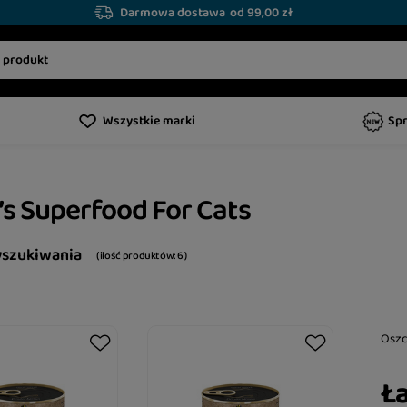
Darmowa dostawa
od 99,00 zł
Wszystkie marki
Sp
’s Superfood For Cats
yszukiwania
( ilość produktów:
6
)
Osz
Ła