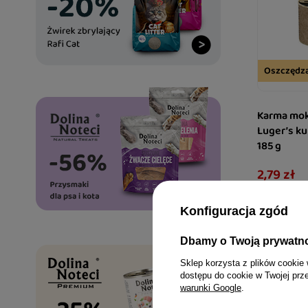
Oszczędz
Karma mok
Luger’s k
185 g
2,79 zł
15,08 zł / kg
Najniższa cen
dni przed wpr
Konfiguracja zgód
3,99 zł
-30%
Dbamy o Twoją prywatn
Sklep korzysta z plików cookie 
dostępu do cookie w Twojej prz
warunki Google
.