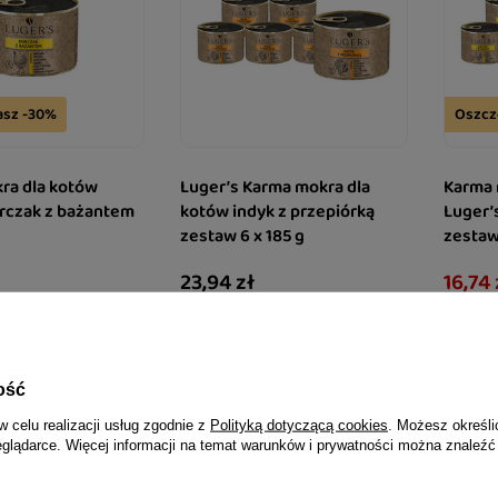
asz -30%
Oszcz
ra dla kotów
Luger’s Karma mokra dla
Karma 
urczak z bażantem
kotów indyk z przepiórką
Luger’
zestaw 6 x 185 g
zestaw 
23,94 zł
16,74 
21,57 zł / kg
15,08 zł /
a produktu w okresie 30
Najniższa
owadzeniem obniżki:
dni prze
21,55 zł
-
Cena reg
ość
w celu realizacji usług zgodnie z
Polityką dotyczącą cookies
. Możesz określi
eglądarce. Więcej informacji na temat warunków i prywatności można znaleźć