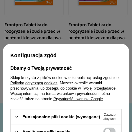
Frontpro Tabletka do
Frontpro Tabletka do
rozgryzania i żucia przeciw
rozgryzania i żucia przeciw
pchłom i kleszczom dla psa
pchłom i kleszczom dla psa
>10-25 kg 3 szt. 68 mg
>25-50 kg 3 szt. 136 mg
152,99 zł
150,99 zł
Konfiguracja zgód
51,00 zł / szt.
50,33 zł / szt.
Dbamy o Twoją prywatność
Sklep korzysta z plików cookie w celu realizacji usług zgodnie z
Polityką dotyczącą cookies
. Możesz określić warunki
przechowywania lub dostępu do cookie w Twojej przeglądarce.
Więcej informacji na temat warunków i prywatności można
znaleźć także na stronie
Prywatność i warunki Google
.
-10%
Zawsze
Funkcjonalne pliki cookie (wymagane)
aktywne
Analityczne pliki cookie