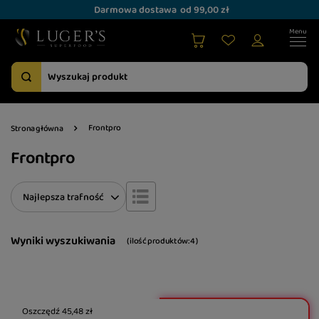
Darmowa dostawa
od 99,00 zł
Frontpro
Strona główna
Frontpro
Zmień sortowanie
Najlepsza trafność
Wyniki wyszukiwania
( ilość produktów:
4
)
Oszczędź
45,48 zł