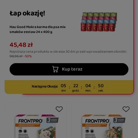
Łap okazję!
Hau Good Mokra karma dla psa mix
smaków zestaw 24 x 400 g
45,48 zł
Najniższa cena produktu w okresie 30 dni przed wprowadzeniem obniżki:
90,96 zł
-50%
Kup teraz
05
22
04
50
Następna Okazja:
dni
godz.
min.
sek.