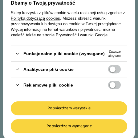
Zapisz się do newslettera i odbierz rabat* na
Dbamy o Twoją prywatność
swoje pierwsze zakupy!
Sklep korzysta z plików cookie w celu realizacji usług zgodnie z
Polityką dotyczącą cookies
. Możesz określić warunki
przechowywania lub dostępu do cookie w Twojej przeglądarce.
Więcej informacji na temat warunków i prywatności można
Imię i nazwisko:
znaleźć także na stronie
Prywatność i warunki Google
.
Adres e-mail:
Zawsze
Funkcjonalne pliki cookie (wymagane)
aktywne
Akceptuję
regulamin
wraz z
polityką prywatności.
Analityczne pliki cookie
* Rabaty nie łączą się
Reklamowe pliki cookie
Zapisz się
Potwierdzam wszystkie
Potwierdzam wymagane