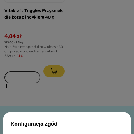
Vitakraft Triggles Przysmak
dla kota z indykiem 40 g
4,84 zł
121,00 zł / kg
Najniższa cena produktu w okresie 30
dni przed wprowadzeniem obniżki:
5,69 zł
-14%
-10%
Konfiguracja zgód