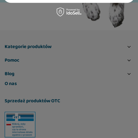
Kategorie produktów
Pomoc
Blog
O nas
Sprzedaż produktów OTC