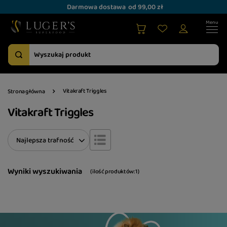
Darmowa dostawa
od 99,00 zł
Vitakraft Triggles
Strona główna
Vitakraft Triggles
Zmień sortowanie
Najlepsza trafność
Wyniki wyszukiwania
( ilość produktów:
1
)