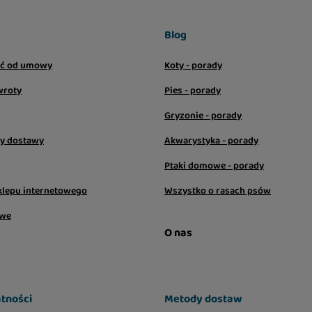
Blog
ić od umowy
Koty - porady
wroty
Pies - porady
Gryzonie - porady
sy dostawy
Akwarystyka - porady
Ptaki domowe - porady
klepu internetowego
Wszystko o rasach psów
owe
O nas
tności
Metody dostaw