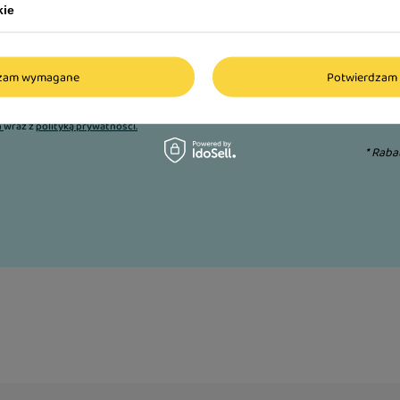
kie
 pierwsze zakupy!
dzam wymagane
Potwierdzam 
Adres e-mail:
n
wraz z
polityką prywatności.
* Raba