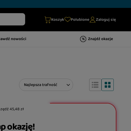
Koszyk
Polubione
Zaloguj się
rawdź nowości
Znajdź okazje
Zmień sortowanie
Najlepsza trafność
czędź
45,48 zł
p okazję!