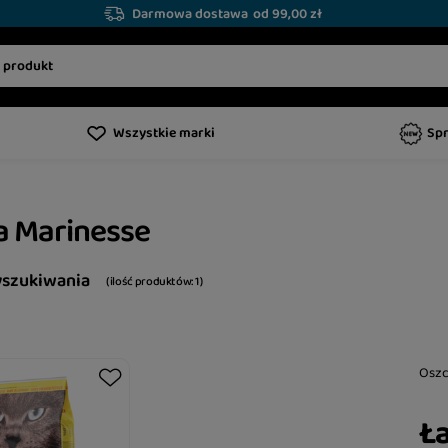
Darmowa dostawa
od 99,00 zł
Wszystkie marki
Sp
a Marinesse
yszukiwania
( ilość produktów:
1
)
Osz
Ła