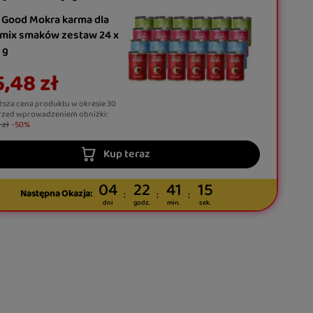
 Good Mokra karma dla
 mix smaków zestaw 24 x
 g
,48 zł
ższa cena produktu w okresie 30
rzed wprowadzeniem obniżki:
 zł
-50%
Kup teraz
04
22
41
14
Następna Okazja:
dni
godz.
min.
sek.