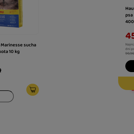
Hau
psa
400
45
t Marinesse sucha
Najni
dni p
kota 10 kg
90,96
ł