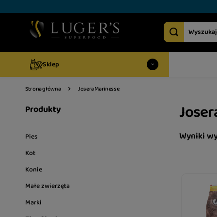
Sklep
Josera Marinesse
Strona główna
Joser
Produkty
Wyniki w
Pies
Kot
Konie
Małe zwierzęta
Marki