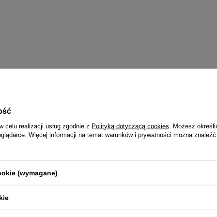
ość
w celu realizacji usług zgodnie z
Polityką dotyczącą cookies
. Możesz określi
eglądarce. Więcej informacji na temat warunków i prywatności można znaleźć
cookie (wymagane)
kie
ię do newslettera i odbierz ra