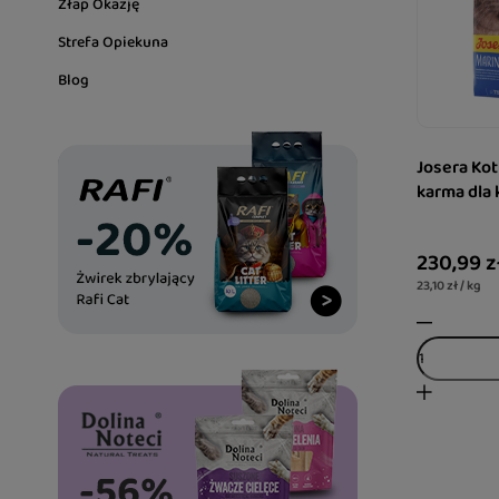
Złap Okazję
Strefa Opiekuna
Blog
Josera Ko
karma dla 
230,99 z
23,10 zł / kg