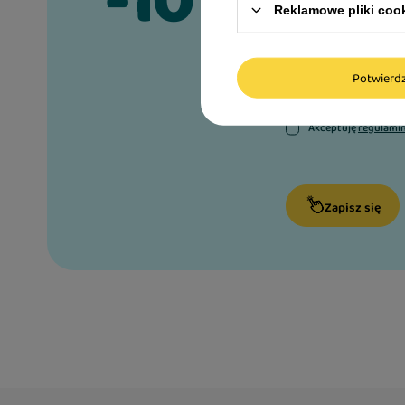
-10%
Reklamowe pliki coo
na swoje
Potwier
Imię i nazwisko:
Akceptuję
regulami
Zapisz się