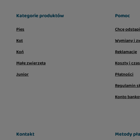
Kategorie produktów
Pomoc
Pies
Chcę odstąp
Kot
Wymiany i z
Koń
Reklamacje
Małe zwierzęta
Koszty i cza
Junior
Płatności
Regulamin s
Konto bank
Kontakt
Metody pła