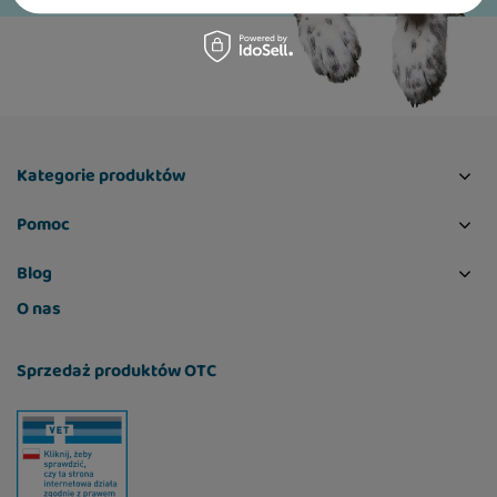
Kategorie produktów
Pomoc
Blog
O nas
Sprzedaż produktów OTC