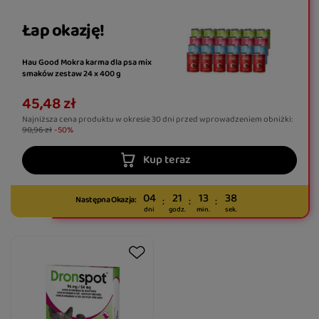
Łap okazję!
Hau Good Mokra karma dla psa mix
smaków zestaw 24 x 400 g
45,48 zł
Najniższa cena produktu w okresie 30 dni przed wprowadzeniem obniżki:
90,96 zł
-50%
Kup teraz
04
21
13
38
Następna Okazja:
dni
godz.
min.
sek.