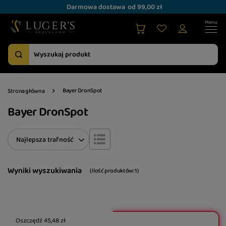
Darmowa dostawa
od 99,00 zł
Bayer DronSpot
Strona główna
Bayer DronSpot
Zmień sortowanie
Najlepsza trafność
Wyniki wyszukiwania
( ilość produktów:
1
)
Oszczędź
45,48 zł