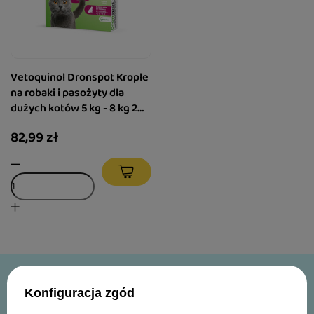
Vetoquinol Dronspot Krople
na robaki i pasożyty dla
dużych kotów 5 kg - 8 kg 2
szt.
82,99 zł
-10%
Konfiguracja zgód