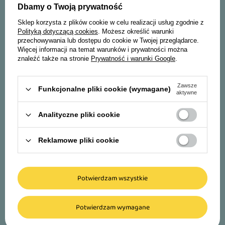
Zapisz się do newslettera i odbierz rabat* na
Dbamy o Twoją prywatność
swoje pierwsze zakupy!
Sklep korzysta z plików cookie w celu realizacji usług zgodnie z
Polityką dotyczącą cookies
. Możesz określić warunki
przechowywania lub dostępu do cookie w Twojej przeglądarce.
Więcej informacji na temat warunków i prywatności można
Imię i nazwisko:
znaleźć także na stronie
Prywatność i warunki Google
.
Adres e-mail:
Zawsze
Funkcjonalne pliki cookie (wymagane)
aktywne
Akceptuję
regulamin
wraz z
polityką prywatności.
Analityczne pliki cookie
* Rabaty nie łączą się
Reklamowe pliki cookie
Zapisz się
Potwierdzam wszystkie
Potwierdzam wymagane