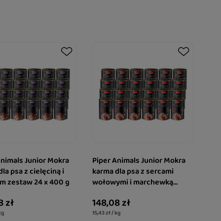
Animals Junior Mokra
Piper Animals Junior Mokra
la psa z cielęciną i
karma dla psa z sercami
em zestaw 24 x 400 g
wołowymi i marchewką
zestaw 24 x 400 g
8 zł
148,08 zł
kg
15,43 zł / kg