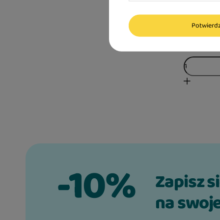
13,87 zł / kg
Najniższa cen
dni przed wpr
125,79 zł
+5%
Potwier
Cena regularn
-10%
Zapisz s
na swoje