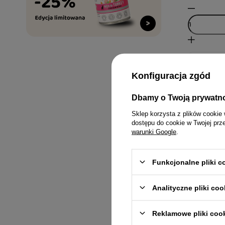
Konfiguracja zgód
Dbamy o Twoją prywatn
Sklep korzysta z plików cookie 
dostępu do cookie w Twojej prz
warunki Google
.
Super oka
Funkcjonalne pliki 
Piper Anim
karma dla
Analityczne pliki coo
x 400 g
133,19 zł
Reklamowe pliki coo