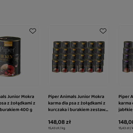
als Junior Mokra
Piper Animals Junior Mokra
Piper 
psa z żołądkami z
karma dla psa z żołądkami z
karma d
 burakiem 400 g
kurczaka i burakiem zestaw
jabłki
24 x 400 g
148,08 zł
148,0
15,43 zł / kg
15,43 zł / 