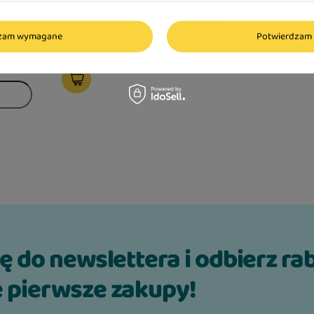
a produktu w okresie 30
owadzeniem obniżki:
dzam wymagane
Potwierdzam 
a:
147,99 zł
-10%
ię do newslettera i odbierz ra
 pierwsze zakupy!