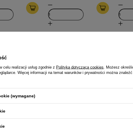
ość
w celu realizacji usług zgodnie z
Polityką dotyczącą cookies
. Możesz określi
eglądarce. Więcej informacji na temat warunków i prywatności można znaleźć
zja -10%
cookie (wymagane)
als Junior Mokra
 psa mix smaków 24
kie
kie