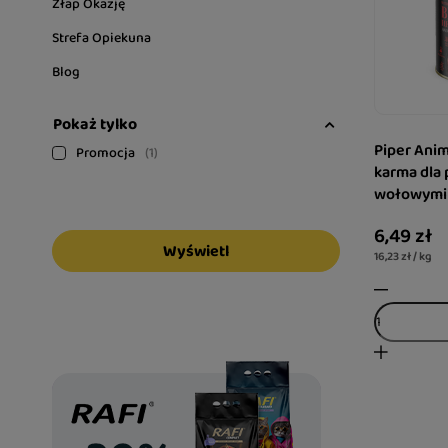
Złap Okazję
Strefa Opiekuna
Blog
Pokaż tylko
Piper Anim
Promocja
1
karma dla 
wołowymi 
g
6,49 zł
Wyświetl
16,23 zł / kg