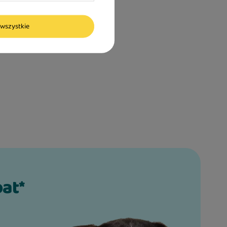
wszystkie
bat*