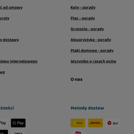
ić od umowy
Koty - porady
wroty
Pies - porady
Gryzonie - porady
sy dostawy
Akwarystyka - porady
Ptaki domowe - porady
klepu internetowego
Wszystko o rasach psów
owe
O nas
tności
Metody dostaw