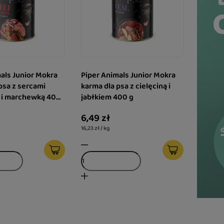
als Junior Mokra
Piper Animals Junior Mokra
psa z sercami
karma dla psa z cielęciną i
i marchewką 400
jabłkiem 400 g
6,49 zł
16,23 zł / kg