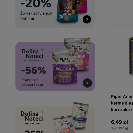
Piper Anim
karma dla 
kurczaka i
6,49 zł
16,23 zł / kg