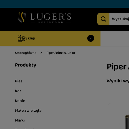
Sklep
Piper Animals Junior
Strona główna
Piper
Produkty
Wyniki w
Pies
Kot
Konie
Małe zwierzęta
Marki