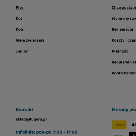
Pies
Chcę odstąp
Kot
Wymiany i z
Koń
Reklamacje
Małe zwierzęta
Koszty i cza
Junior
Płatności
Regulamin s
Konto bank
Kontakt
Metody pła
sklep@lugers.pl
Infolinia: pon-pt, 7:00 - 17:00