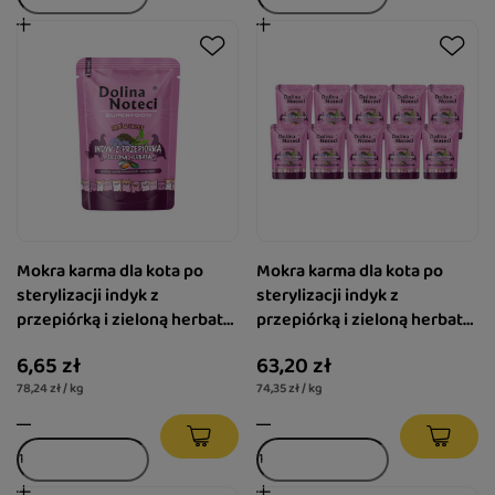
Mokra karma dla kota po
Mokra karma dla kota po
sterylizacji indyk z
sterylizacji indyk z
przepiórką i zieloną herbatą
przepiórką i zieloną herbatą
Dolina Noteci Superfood
Dolina Noteci Superfood
6,65 zł
63,20 zł
Pasztet & Filet 85 g
Pasztet & Filet zestaw 10 x
78,24 zł / kg
74,35 zł / kg
85 g