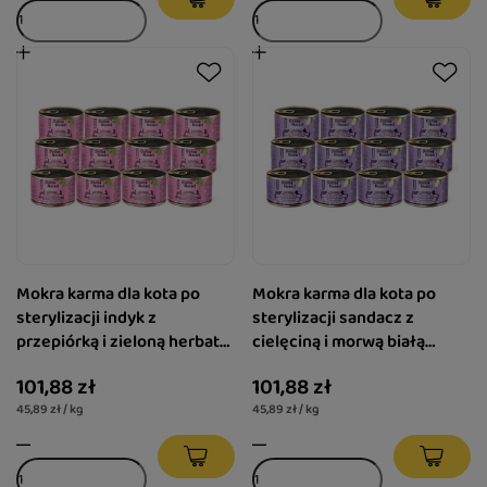
Mokra karma dla kota po
Mokra karma dla kota po
sterylizacji indyk z
sterylizacji sandacz z
przepiórką i zieloną herbatą
cielęciną i morwą białą
Dolina Noteci Superfood
Dolina Noteci Superfood
101,88 zł
101,88 zł
Pasztet & Filet zestaw 12 x
Pasztet & Filet zestaw 12 x
45,89 zł / kg
45,89 zł / kg
185 g
185 g