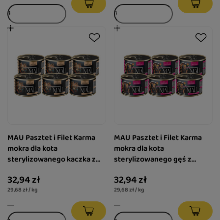
MAU Pasztet i Filet Karma
MAU Pasztet i Filet Karma
mokra dla kota
mokra dla kota
sterylizowanego kaczka z
sterylizowanego gęś z
żurawiną i melisą zestaw 6 x
królikiem i malinami zestaw
32,94 zł
32,94 zł
185 g
6 x 185 g
29,68 zł / kg
29,68 zł / kg