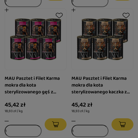
MAU Pasztet i Filet Karma
MAU Pasztet i Filet Karma
mokra dla kota
mokra dla kota
sterylizowanego gęś z
sterylizowanego kaczka z
królikiem i malinami zestaw
żurawiną i melisą zestaw 6 x
45,42 zł
45,42 zł
6 x 400 g
400 g
18,93 zł / kg
18,93 zł / kg