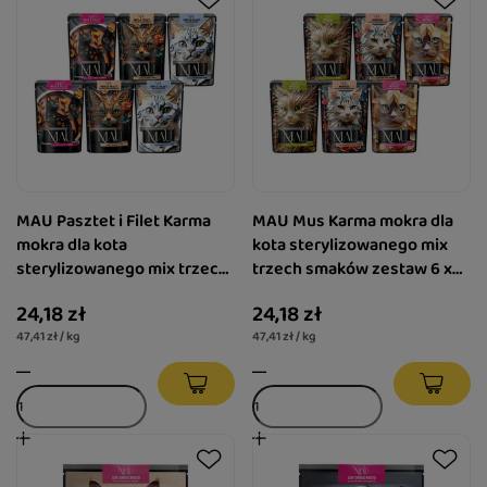
MAU Pasztet i Filet Karma
MAU Mus Karma mokra dla
mokra dla kota
kota sterylizowanego mix
sterylizowanego mix trzech
trzech smaków zestaw 6 x
smaków zestaw 6 x 85 g
85 g
24,18 zł
24,18 zł
47,41 zł / kg
47,41 zł / kg