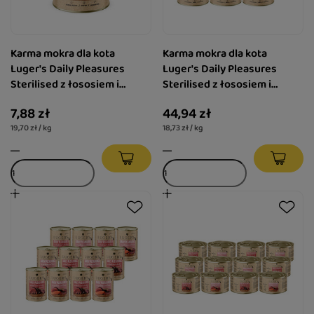
Karma mokra dla kota
Karma mokra dla kota
Luger's Daily Pleasures
Luger's Daily Pleasures
Sterilised z łososiem i
Sterilised z łososiem i
tuńczykiem 400 g
tuńczykiem zestaw 6 x 400
7,88 zł
44,94 zł
g
19,70 zł / kg
18,73 zł / kg