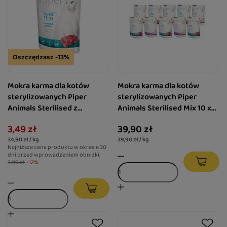
Oszczędzasz -13%
Mokra karma dla kotów
Mokra karma dla kotów
sterylizowanych Piper
sterylizowanych Piper
Animals Sterilised z
Animals Sterilised Mix 10 x
tuńczykiem 100 g
100 g
3,49 zł
39,90 zł
34,90 zł / kg
39,90 zł / kg
Najniższa cena produktu w okresie 30
dni przed wprowadzeniem obniżki:
3,99 zł
-12%