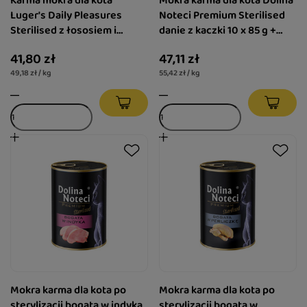
Karma mokra dla kota
Mokra karma dla kota Dolina
Luger's Daily Pleasures
Noteci Premium Sterilised
Sterilised z łososiem i
danie z kaczki 10 x 85 g +
tuńczykiem zestaw 10 x 85 g
danie z tuńczyka 85 g gratis
41,80 zł
47,11 zł
49,18 zł / kg
55,42 zł / kg
Mokra karma dla kota po
Mokra karma dla kota po
sterylizacji bogata w indyka
sterylizacji bogata w