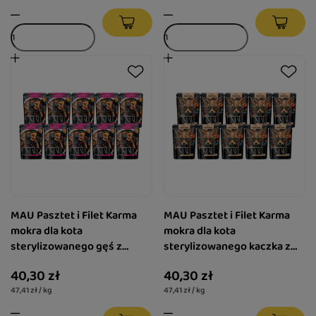
MAU Pasztet i Filet Karma
MAU Pasztet i Filet Karma
mokra dla kota
mokra dla kota
sterylizowanego gęś z
sterylizowanego kaczka z
królikiem i malinami zestaw
żurawiną i melisą zestaw 10
40,30 zł
40,30 zł
10 x 85 g
x 85 g
47,41 zł / kg
47,41 zł / kg