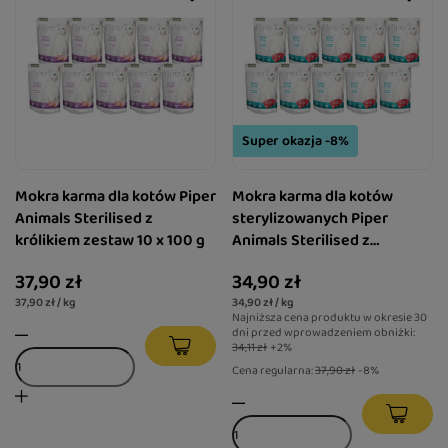
Super okazja -8%
Mokra karma dla kotów Piper
Mokra karma dla kotów
Animals Sterilised z
sterylizowanych Piper
królikiem zestaw 10 x 100 g
Animals Sterilised z
tuńczykiem zestaw 10 x 100
37,90 zł
34,90 zł
g
37,90 zł / kg
34,90 zł / kg
Najniższa cena produktu w okresie 30
dni przed wprowadzeniem obniżki:
34,11 zł
+2%
Cena regularna:
37,90 zł
-8%