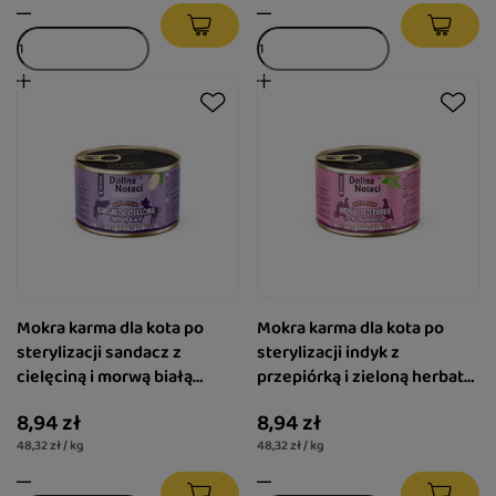
Mokra karma dla kota po
Mokra karma dla kota po
sterylizacji sandacz z
sterylizacji indyk z
cielęciną i morwą białą
przepiórką i zieloną herbatą
Dolina Noteci Superfood
Dolina Noteci Superfood
8,94 zł
8,94 zł
Pasztet & Filet 185 g
Pasztet & Filet 185 g
48,32 zł / kg
48,32 zł / kg