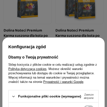
Dolina Noteci Premium
Dolina Noteci Premium
Karma suszona dla kota po
Karma suszona dla kota po
sterylizacji kaczka 2 kg
sterylizacji kaczka zestaw 2
x 2 kg
Konfiguracja zgód
64,99 zł
123,50 zł
32,50 zł / kg
30,88 zł / kg
Dbamy o Twoją prywatność
Sklep korzysta z plików cookie w celu realizacji usług zgodnie z
Polityką dotyczącą cookies
. Możesz określić warunki
przechowywania lub dostępu do cookie w Twojej przeglądarce.
Więcej informacji na temat warunków i prywatności można
znaleźć także na stronie
Prywatność i warunki Google
.
Zawsze
Funkcjonalne pliki cookie (wymagane)
aktywne