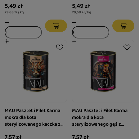
5,49 zł
5,49 zł
29,68 zł / kg
29,68 zł / kg
MAU Pasztet i Filet Karma
MAU Pasztet i Filet Karma
mokra dla kota
mokra dla kota
sterylizowanego kaczka z
sterylizowanego gęś z
żurawiną i melisą 400 g
królikiem i malinami 400 g
7,57 zł
7,57 zł