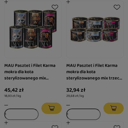
MAU Pasztet i Filet Karma
MAU Pasztet i Filet Karma
mokra dla kota
mokra dla kota
sterylizowanego mix
sterylizowanego mix trzech
smaków zestaw 6 x 400 g
smaków zestaw 6 x 185 g
45,42 zł
32,94 zł
18,93 zł / kg
29,68 zł / kg