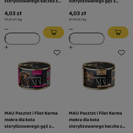
sterylizowanego kaczka z
sterylizowanego gęś z
żurawiną i melisą 85 g
królikiem i malinami 85 g
4,03 zł
4,03 zł
47,41 zł / kg
47,41 zł / kg
MAU Pasztet i Filet Karma
MAU Pasztet i Filet Karma
mokra dla kota
mokra dla kota
sterylizowanego gęś z
sterylizowanego kaczka z
królikiem i malinami 185 g
żurawiną i melisą 185 g