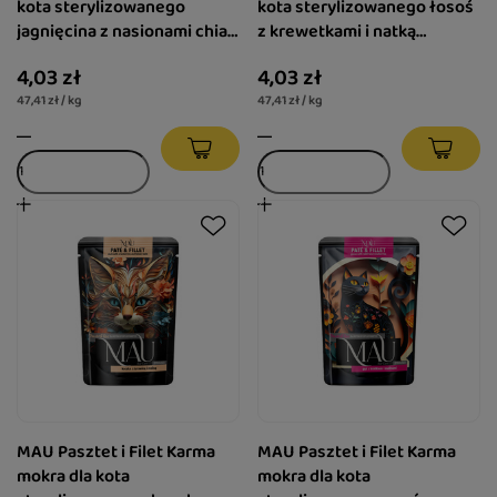
kota sterylizowanego
kota sterylizowanego łosoś
jagnięcina z nasionami chia i
z krewetkami i natką
miętą 85 g
pietruszki 85 g
4,03 zł
4,03 zł
47,41 zł / kg
47,41 zł / kg
MAU Pasztet i Filet Karma
MAU Pasztet i Filet Karma
mokra dla kota
mokra dla kota