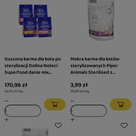
Suszona karma dla kota po
Mokra karma dla kotów
sterylizacji Dolina Noteci
sterylizowanych Piper
Superfood danie mix
Animals Sterilised z
smaków 4 x 1 kg
królikiem 100 g
170,96 zł
3,99 zł
42,74 zł / kg
39,90 zł / kg