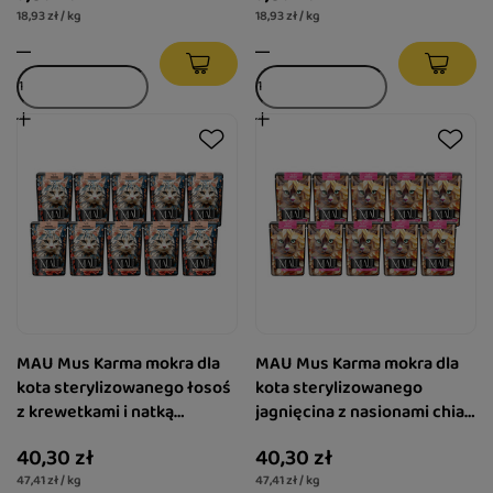
18,93 zł / kg
18,93 zł / kg
MAU Mus Karma mokra dla
MAU Mus Karma mokra dla
kota sterylizowanego łosoś
kota sterylizowanego
z krewetkami i natką
jagnięcina z nasionami chia i
pietruszki zestaw 10 x 85 g
miętą zestaw 10 x 85 g
40,30 zł
40,30 zł
47,41 zł / kg
47,41 zł / kg