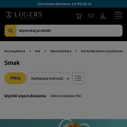
Darmowa dostawa
od 99,00 zł
Strona główna
Kot
Karma dla kota
Karma dla kotów sterylizowanyc
Smak
Filtry
Zmień sortowanie
Najlepsza trafność
Wyniki wyszukiwania
( ilość produktów:
135
)