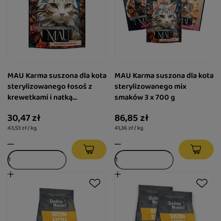
MAU Karma suszona dla kota
MAU Karma suszona dla kota
sterylizowanego łosoś z
sterylizowanego mix
krewetkami i natką
smaków 3 x 700 g
pietruszki 700 g
30,47 zł
86,85 zł
43,53 zł / kg
41,36 zł / kg